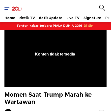
Home
detik TV
detikUpdate
Live TV
Signature
Pol
Tonton kabar terbaru PIALA DUNIA 2026
Di Sini
VjsError
Information
Konten tidak tersedia
.
Momen Saat Trump Marah ke
Wartawan