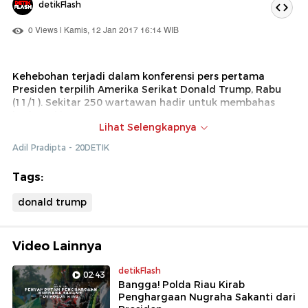
detikFlash
0 Views | Kamis, 12 Jan 2017 16:14 WIB
Kehebohan terjadi dalam konferensi pers pertama
Presiden terpilih Amerika Serikat Donald Trump, Rabu
(11/1). Sekitar 250 wartawan hadir untuk membahas
berbagai isu.
Lihat Selengkapnya
Adil Pradipta - 20DETIK
Tags:
donald trump
Video Lainnya
detikFlash
02:43
Bangga! Polda Riau Kirab
Penghargaan Nugraha Sakanti dari