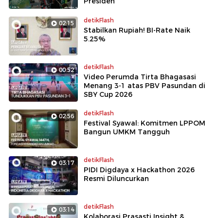
Presiden
detikFlash
02:15
Stabilkan Rupiah! BI-Rate Naik
5.25%
detikFlash
00:52
Video Perumda Tirta Bhagasasi
Menang 3-1 atas PBV Pasundan di
SBY Cup 2026
detikFlash
02:56
Festival Syawal: Komitmen LPPOM
Bangun UMKM Tangguh
detikFlash
03:17
PIDI Digdaya x Hackathon 2026
Resmi Diluncurkan
detikFlash
03:14
Kolaborasi Prasasti Insight &