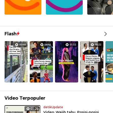
Flash
00:48
00:42
01:32
03:22
Video Terpopuler
detikUpdate
01:29
Video: Wajib tahu, Posisi-posisi