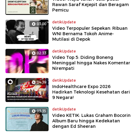
Rawan Saraf Kejepit dan Beragam
Pemicu
detikUpdate
03:00
Video Terpopuler Sepekan: Ribuan
WNI Bernama Tokoh Anime-
Mutilasi di Depok
detikUpdate
02:33
Video Top 5: Diding Boneng
Meninggal hingga Nakes Komentar
Nirempati
detikUpdate
04:39
IndoHealthcare Expo 2026
Hadirkan Teknologi Kesehatan dari
9 Negara!
detikUpdate
03:35
Video KETIK: Lukas Graham Bocorin
Album Baru hingga Kedekatan
dengan Ed Sheeran