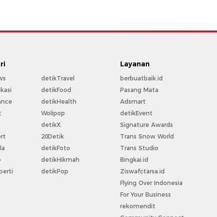
ri
Layanan
ws
detikTravel
berbuatbaik.id
kasi
detikFood
Pasang Mata
ance
detikHealth
Adsmart
t
Wolipop
detikEvent
t
detikX
Signature Awards
rt
20Detik
Trans Snow World
la
detikFoto
Trans Studio
o
detikHikmah
Bingkai.id
perti
detikPop
Ziswafctarsa.id
Flying Over Indonesia
For Your Business
rekomendit