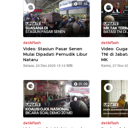
01:44
detikFlash
detikFlash
Video: Stasiun Pasar Senen
Video: Gug
Mulai Dipadati Pemudik Libur
TNI di Jabat
Nataru
MK
Selasa, 23 Des 2025 15:13 WIB
Kamis, 27 Nov 2
01:09
detikFlash
detikFlash