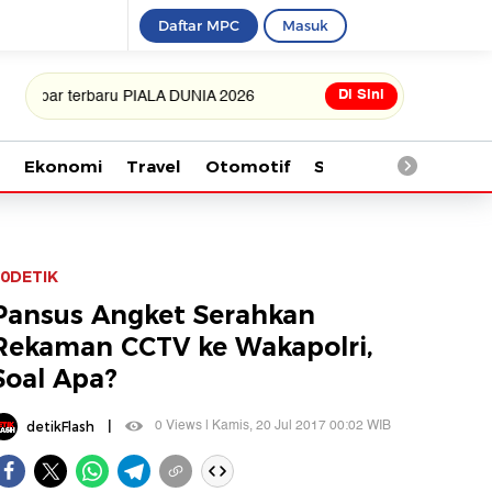
Daftar MPC
Masuk
Di Sini
r terbaru PIALA DUNIA 2026
Ekonomi
Travel
Otomotif
Saintek
Kesehata
0DETIK
Pansus Angket Serahkan
Rekaman CCTV ke Wakapolri,
Soal Apa?
|
0 Views | Kamis, 20 Jul 2017 00:02 WIB
detikFlash