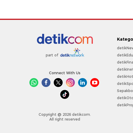
Katego
detikNe
detikEdu
part of
detikFin
detikIne
Connect With Us
detikHo
detikSpo
Sepakbo
detikOt
detikPro
Copyright @ 2026 detikcom.
All right reserved