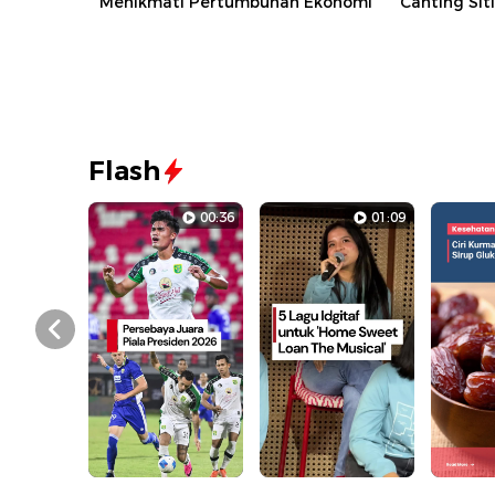
Menikmati Pertumbuhan Ekonomi
Canting Sit
Flash
00:36
01:09
Prev