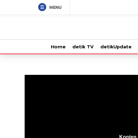
MENU
Home
detik TV
detikUpdate
VjsError
Information
Konten 