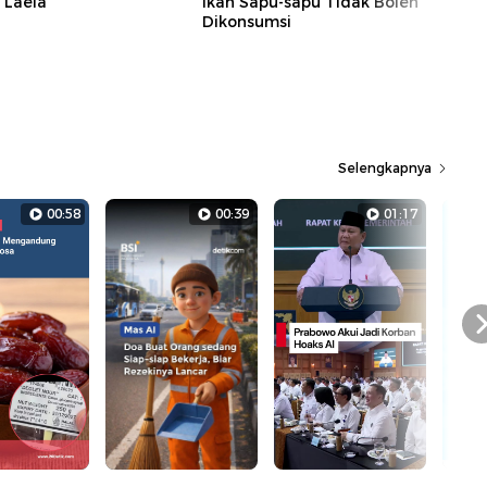
i Laela
Ikan Sapu-sapu Tidak Boleh
Dikonsumsi
Selengkapnya
00:58
00:39
01:17