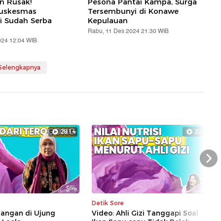
an Rusak!
Pesona Pantai Kampa, Surga
Puskesmas
Tersembunyi di Konawe
i Sudah Serba
Kepulauan
Rabu, 11 Des 2024 21:30 WIB
024 12:04 WIB
 Selengkapnya
28:14
22:39
Nex
Detik Sore
uangan di Ujung
Video: Ahli Gizi Tanggapi Soal