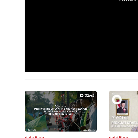
02:43
detikFlash
detikFlash