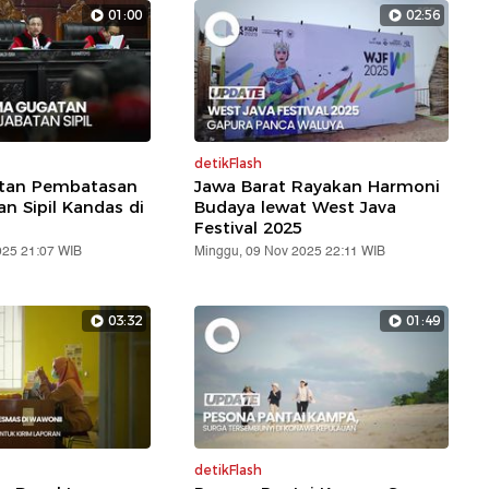
01:00
02:56
detikFlash
atan Pembatasan
Jawa Barat Rayakan Harmoni
an Sipil Kandas di
Budaya lewat West Java
Festival 2025
025 21:07 WIB
Minggu, 09 Nov 2025 22:11 WIB
03:32
01:49
detikFlash