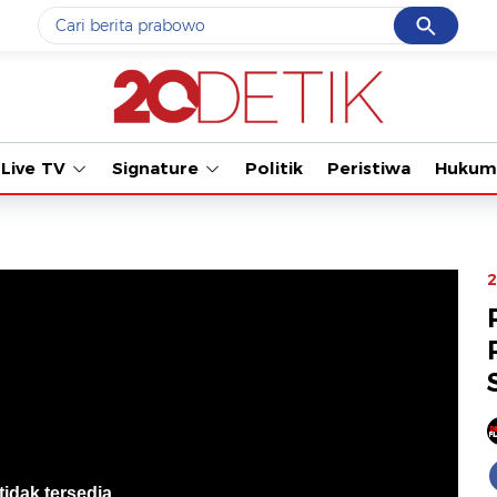
Cancel
Yang sedang ramai dicari
Tonton kaba
#1
data live draw sgp
#2
gempa hari ini
Live TV
Signature
Politik
Peristiwa
Hukum
#3
prabowo
#4
iran
#5
demo
2
Promoted
Terakhir yang dicari
Loading...
tidak tersedia
.