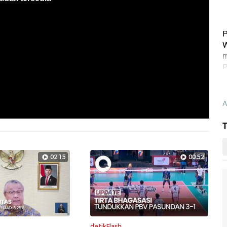
P
W
m
P
A
T
02:15
00:52
detikFlash