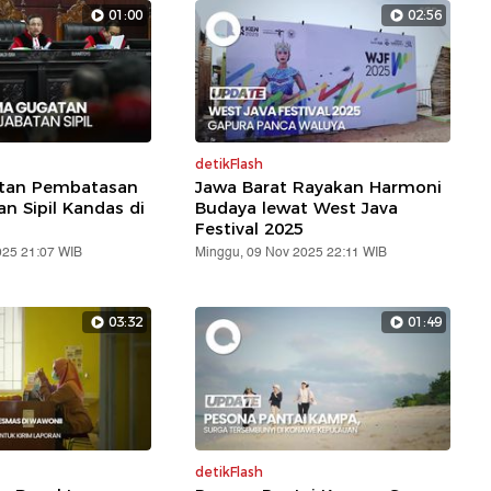
01:00
02:56
detikFlash
atan Pembatasan
Jawa Barat Rayakan Harmoni
an Sipil Kandas di
Budaya lewat West Java
Festival 2025
025 21:07 WIB
Minggu, 09 Nov 2025 22:11 WIB
03:32
01:49
detikFlash