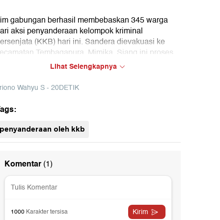
im gabungan berhasil membebaskan 345 warga
ari aksi penyanderaan kelompok kriminal
ersenjata (KKB) hari ini. Sandera dievakuasi ke
ecamatan Tembagapura, Mimika. Siang ini proses
vakuasi masih berlangsung.
Lihat Selengkapnya
riono Wahyu S - 20DETIK
ags:
penyanderaan oleh kkb