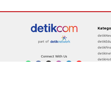
Katego
detikNe
detikEdu
part of
detikFin
detikIne
Connect With Us
detikHo
detikSpo
Sepakbo
detikOt
detikPro
Copyright @ 2026 detikcom.
All right reserved