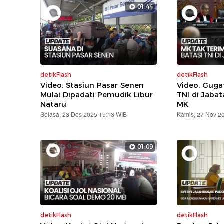
01:44
detikFlash
detikFlash
Video: Stasiun Pasar Senen
Video: Gug
Mulai Dipadati Pemudik Libur
TNI di Jabat
Nataru
MK
Selasa, 23 Des 2025 15:13 WIB
Kamis, 27 Nov 2
01:09
detikFlash
detikFlash