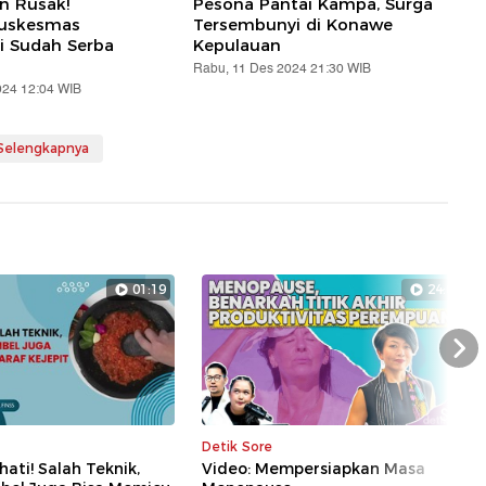
an Rusak!
Pesona Pantai Kampa, Surga
Puskesmas
Tersembunyi di Konawe
i Sudah Serba
Kepulauan
Rabu, 11 Des 2024 21:30 WIB
024 12:04 WIB
 Selengkapnya
01:19
24:01
Nex
Detik Sore
hati! Salah Teknik,
Video: Mempersiapkan Masa