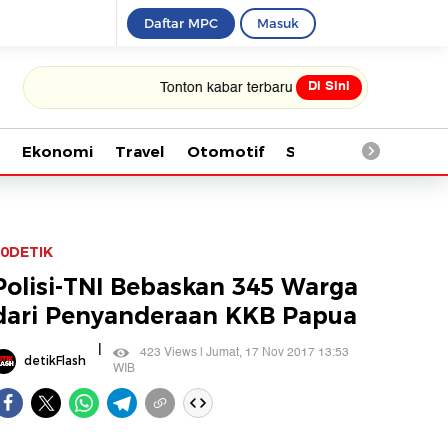
Daftar MPC
Masuk
Di Sini
Tonton kabar terbaru PIALA DUNIA 2026
Ekonomi
Travel
Otomotif
Saintek
Kesehata
0DETIK
Polisi-TNI Bebaskan 345 Warga
dari Penyanderaan KKB Papua
|
423 Views | Jumat, 17 Nov 2017 13:53
detikFlash
WIB