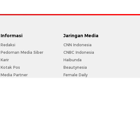
Informasi
Jaringan Media
Redaksi
CNN Indonesia
Pedoman Media Siber
CNBC Indonesia
Karir
Haibunda
Kotak Pos
Beautynesia
Media Partner
Female Daily
Info Iklan
CXO Media
Privacy Policy
Disclaimer