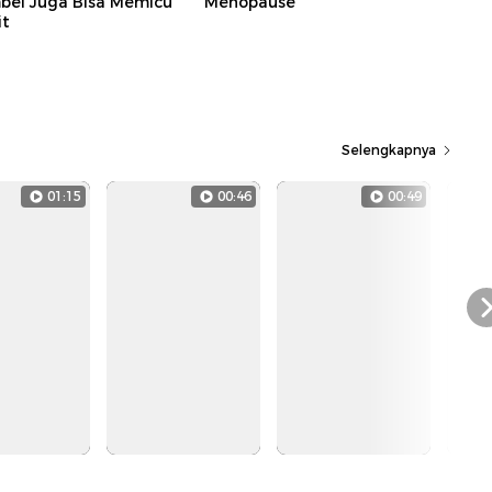
bel Juga Bisa Memicu
Menopause
it
Selengkapnya
01:15
00:46
00:49