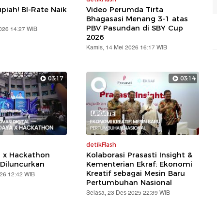
piah! BI-Rate Naik
Video Perumda Tirta
Bhagasasi Menang 3-1 atas
PBV Pasundan di SBY Cup
2026 14:27 WIB
2026
Kamis, 14 Mei 2026 16:17 WIB
03:17
03:14
detikFlash
a x Hackathon
Kolaborasi Prasasti Insight &
Diluncurkan
Kementerian Ekraf: Ekonomi
Kreatif sebagai Mesin Baru
026 12:42 WIB
Pertumbuhan Nasional
Selasa, 23 Des 2025 22:39 WIB