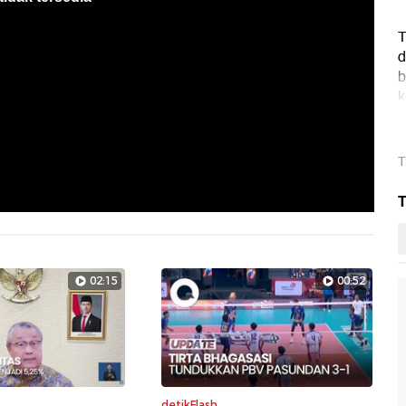
T
d
b
k
e
T
T
02:15
00:52
detikFlash