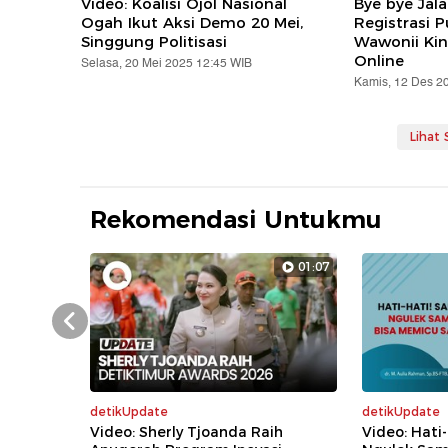
Video: Koalisi Ojol Nasional
Bye bye Jal
Ogah Ikut Aksi Demo 20 Mei,
Registrasi 
Singgung Politisasi
Wawonii Kin
Online
Selasa, 20 Mei 2025 12:45 WIB
Kamis, 12 Des 2
Lihat
Rekomendasi Untukmu
01:07
Prev
detikUpdate
detikUpdate
Video: Sherly Tjoanda Raih
Video: Hati-