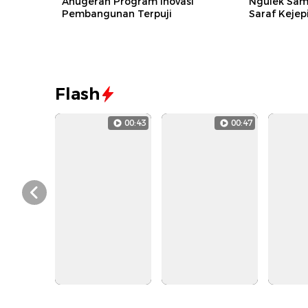
Anugerah Program Inovasi
Ngulek Sam
Pembangunan Terpuji
Saraf Kejep
Flash
00:43
00:47
Prev