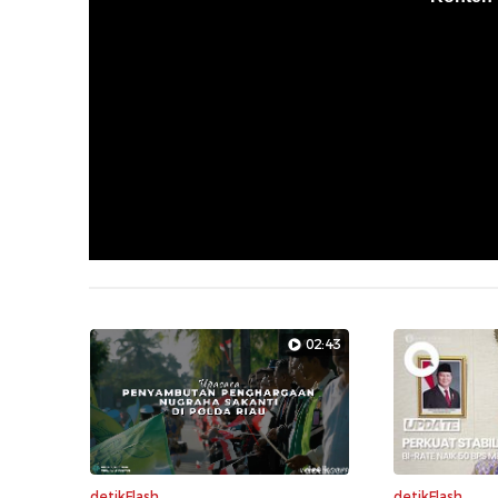
02:43
detikFlash
detikFlash