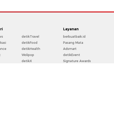
ri
Layanan
ws
detikTravel
berbuatbaik.id
kasi
detikFood
Pasang Mata
ance
detikHealth
Adsmart
t
Wolipop
detikEvent
t
detikX
Signature Awards
rt
20Detik
Trans Snow World
la
detikFoto
Trans Studio
o
detikHikmah
Bingkai.id
perti
detikPop
Ziswafctarsa.id
Flying Over Indonesia
For Your Business
rekomendit
Community Connect