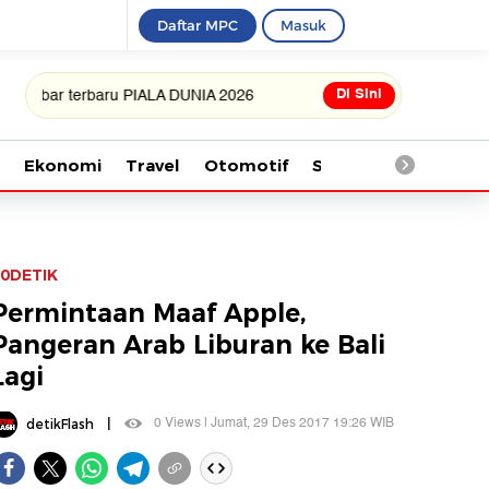
Daftar MPC
Masuk
Di Sini
terbaru PIALA DUNIA 2026
Ekonomi
Travel
Otomotif
Saintek
Kesehata
0DETIK
Permintaan Maaf Apple,
Pangeran Arab Liburan ke Bali
Lagi
|
0 Views | Jumat, 29 Des 2017 19:26 WIB
detikFlash