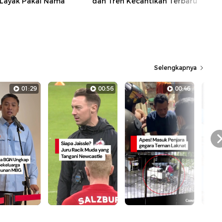
 Layak Pakai Nama
dan Tren Kecantikan Terbaru
Selengkapnya
01:29
00:56
00:46