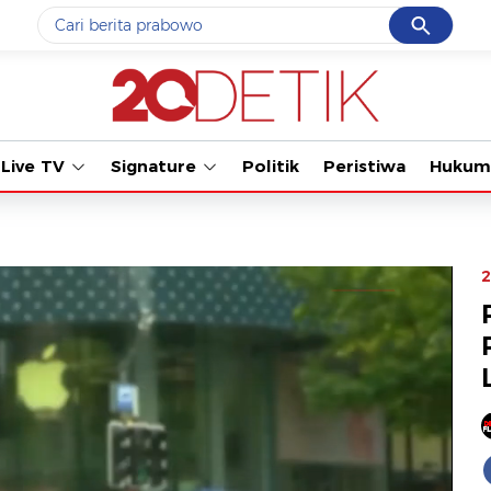
Cancel
Yang sedang ramai dicari
Tonton kabar 
#1
gempa hari ini
#2
gempa
Live TV
Signature
Politik
Peristiwa
Hukum
#3
iran
#4
demo
#5
prabowo
2
Promoted
Terakhir yang dicari
Loading...