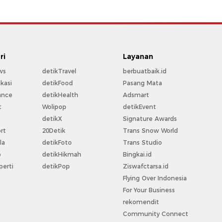
ri
Layanan
ws
detikTravel
berbuatbaik.id
kasi
detikFood
Pasang Mata
ance
detikHealth
Adsmart
t
Wolipop
detikEvent
t
detikX
Signature Awards
rt
20Detik
Trans Snow World
la
detikFoto
Trans Studio
o
detikHikmah
Bingkai.id
perti
detikPop
Ziswafctarsa.id
Flying Over Indonesia
For Your Business
rekomendit
Community Connect