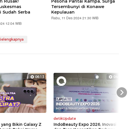
an Rusak!
Pesona Pantai Kampa, Surga
Puskesmas
Tersembunyi di Konawe
i Sudah Serba
Kepulauan
Rabu, 11 Des 2024 21:30 WIB
024 12:04 WIB
 Selengkapnya
06:13
04:52
Nex
detikUpdate
l yang Bikin Galaxy Z
IndoBeauty Expo 2026, Inovasi