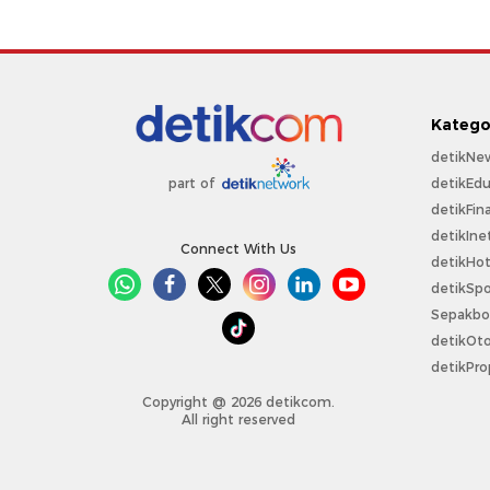
Katego
detikNe
detikEdu
part of
detikFin
detikIne
Connect With Us
detikHo
detikSpo
Sepakbo
detikOt
detikPro
Copyright @ 2026 detikcom.
All right reserved