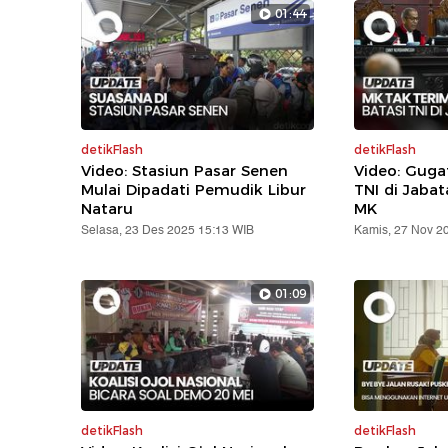
01:44
detikFlash
detikFlash
Video: Stasiun Pasar Senen
Video: Gug
Mulai Dipadati Pemudik Libur
TNI di Jabat
Nataru
MK
Selasa, 23 Des 2025 15:13 WIB
Kamis, 27 Nov 2
01:09
detikFlash
detikFlash