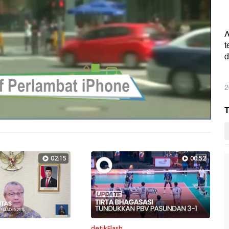
A
t
d
2
T
Layarpen
02:15
00:52
detikFlash