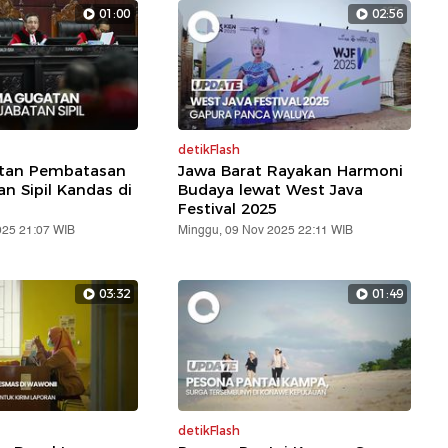
01:00
02:56
detikFlash
atan Pembatasan
Jawa Barat Rayakan Harmoni
an Sipil Kandas di
Budaya lewat West Java
Festival 2025
025 21:07 WIB
Minggu, 09 Nov 2025 22:11 WIB
03:32
01:49
detikFlash