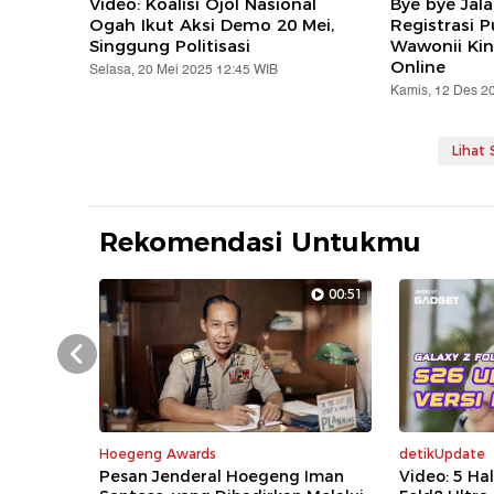
Video: Koalisi Ojol Nasional
Bye bye Jal
Ogah Ikut Aksi Demo 20 Mei,
Registrasi 
Singgung Politisasi
Wawonii Kin
Online
Selasa, 20 Mei 2025 12:45 WIB
Kamis, 12 Des 2
Lihat
Rekomendasi Untukmu
00:51
Prev
Hoegeng Awards
detikUpdate
Pesan Jenderal Hoegeng Iman
Video: 5 Ha