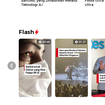
Santoso, yang Dihadirkan Melalui
Fold8 Ultra
Teknologi A.I
Ultra
Flash
00:49
01:21
Prev