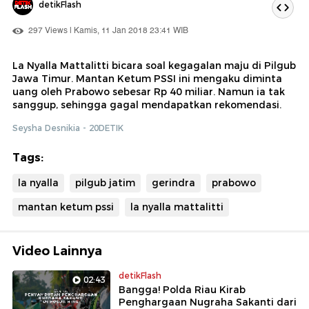
detikFlash
297 Views | Kamis, 11 Jan 2018 23:41 WIB
La Nyalla Mattalitti bicara soal kegagalan maju di Pilgub
Jawa Timur. Mantan Ketum PSSI ini mengaku diminta
uang oleh Prabowo sebesar Rp 40 miliar. Namun ia tak
sanggup, sehingga gagal mendapatkan rekomendasi.
Seysha Desnikia - 20DETIK
Tags:
la nyalla
pilgub jatim
gerindra
prabowo
mantan ketum pssi
la nyalla mattalitti
Video Lainnya
detikFlash
02:43
Bangga! Polda Riau Kirab
Penghargaan Nugraha Sakanti dari