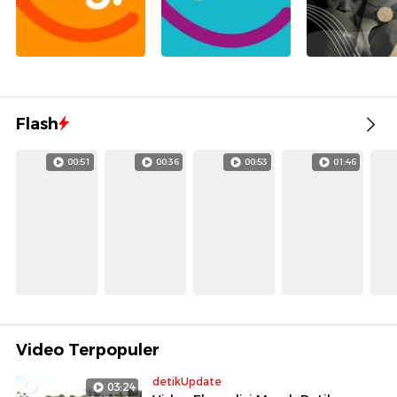
Flash
00:51
00:36
00:53
01:46
Video Terpopuler
detikUpdate
03:24