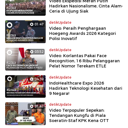
Video Ekspedisi Merah Putih
Hadirkan Nasionalisme, Cinta Alam-
Ceria di Ujung Siak
detikUpdate
01:47
Video: Peraih Penghargaan
Hoegeng Awards 2026 Kategori
Polisi Inovatif
detikUpdate
03:52
Video: Korlantas Pakai Face
Recognition, 16 Ribu Pelanggaran
Pelat Nomor Terekam ETLE
detikUpdate
04:39
IndoHealthcare Expo 2026
Hadirkan Teknologi Kesehatan dari
9 Negara!
detikUpdate
01:47
Video Terpopuler Sepekan:
Tendangan Kungfu di Piala
Soeratin-Staf KPK Kena OTT