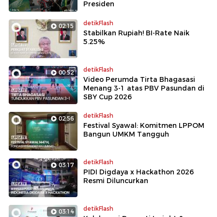
Presiden
detikFlash
02:15
Stabilkan Rupiah! BI-Rate Naik
5.25%
detikFlash
00:52
Video Perumda Tirta Bhagasasi
Menang 3-1 atas PBV Pasundan di
SBY Cup 2026
detikFlash
02:56
Festival Syawal: Komitmen LPPOM
Bangun UMKM Tangguh
detikFlash
03:17
PIDI Digdaya x Hackathon 2026
Resmi Diluncurkan
detikFlash
03:14