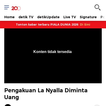
Home
detik TV
detikUpdate
Live TV
Signature
Pol
Tonton kabar terbaru PIALA DUNIA 2026
Di Sini
VjsError
Information
Konten tidak tersedia
.
Pengakuan La Nyalla Diminta
Uang