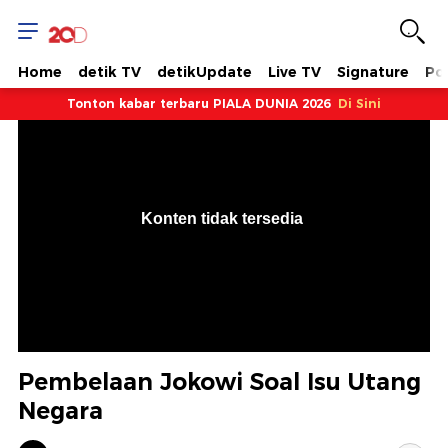
Home
detik TV
detikUpdate
Live TV
Signature
Pol
Tonton kabar terbaru PIALA DUNIA 2026
Di Sini
VjsError
Information
Konten tidak tersedia
.
Pembelaan Jokowi Soal Isu Utang
Negara