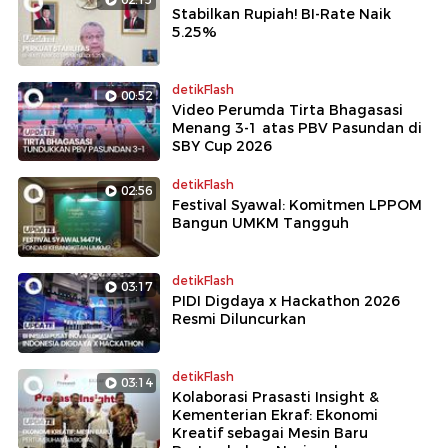
Stabilkan Rupiah! BI-Rate Naik
5.25%
detikFlash
00:52
Video Perumda Tirta Bhagasasi
Menang 3-1 atas PBV Pasundan di
SBY Cup 2026
detikFlash
02:56
Festival Syawal: Komitmen LPPOM
Bangun UMKM Tangguh
detikFlash
03:17
PIDI Digdaya x Hackathon 2026
Resmi Diluncurkan
detikFlash
03:14
Kolaborasi Prasasti Insight &
Kementerian Ekraf: Ekonomi
Kreatif sebagai Mesin Baru