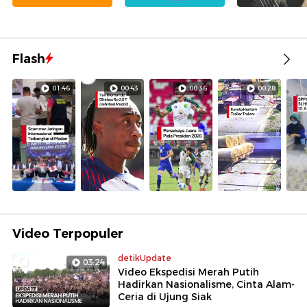
Flash
01:46
00:43
00:36
00:28
Video Terpopuler
detikUpdate
03:24
Video Ekspedisi Merah Putih
Hadirkan Nasionalisme, Cinta Alam-
Ceria di Ujung Siak