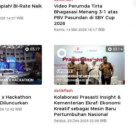
piah! BI-Rate Naik
Video Perumda Tirta
Bhagasasi Menang 3-1 atas
PBV Pasundan di SBY Cup
2026 14:27 WIB
2026
Kamis, 14 Mei 2026 16:17 WIB
03:17
03:14
detikFlash
a x Hackathon
Kolaborasi Prasasti Insight &
Diluncurkan
Kementerian Ekraf: Ekonomi
Kreatif sebagai Mesin Baru
026 12:42 WIB
Pertumbuhan Nasional
Selasa, 23 Des 2025 22:39 WIB