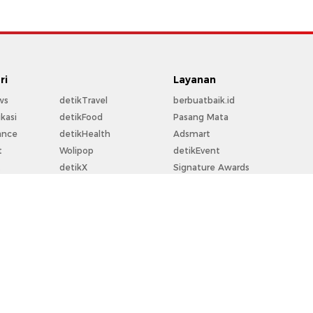
ri
Layanan
ws
detikTravel
berbuatbaik.id
kasi
detikFood
Pasang Mata
ance
detikHealth
Adsmart
t
Wolipop
detikEvent
t
detikX
Signature Awards
rt
20Detik
Trans Snow World
la
detikFoto
Trans Studio
o
detikHikmah
Bingkai.id
perti
detikPop
Ziswafctarsa.id
Flying Over Indonesia
For Your Business
rekomendit
Community Connect