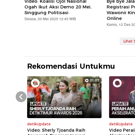
Video: Koalisi Ojol Nasional
Bye bye Jal
Ogah Ikut Aksi Demo 20 Mei,
Registrasi 
Singgung Politisasi
Wawonii Kin
Online
Selasa, 20 Mei 2025 12:45 WIB
Kamis, 12 Des 2
Lihat
Rekomendasi Untukmu
01:07
Prev
detikUpdate
detikUpdate
Video: Sherly Tjoanda Raih
Video Perai