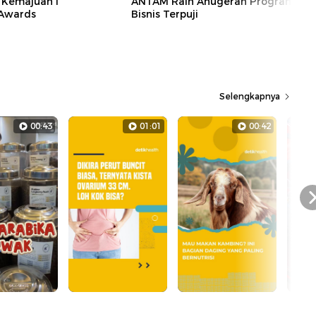
 Kemajuan I
ANTAM Raih Anugerah Program
 Awards
Bisnis Terpuji
Selengkapnya
00:43
01:01
00:42