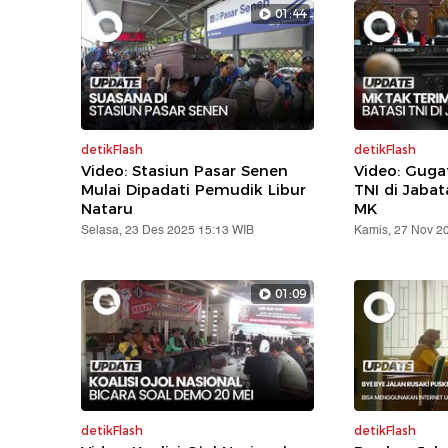
01:44
detikFlash
detikFlash
Video: Stasiun Pasar Senen
Video: Gug
Mulai Dipadati Pemudik Libur
TNI di Jabat
Nataru
MK
Selasa, 23 Des 2025 15:13 WIB
Kamis, 27 Nov 2
01:09
detikFlash
detikFlash