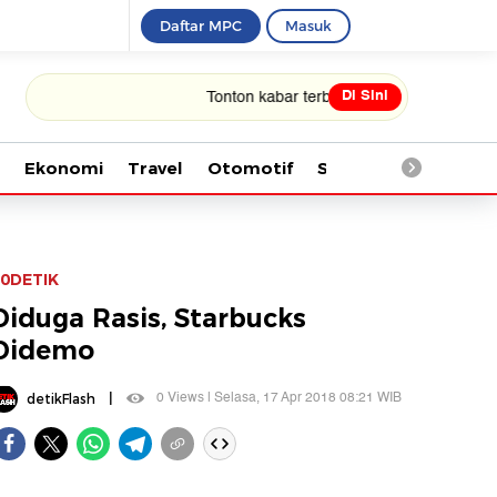
Daftar MPC
Masuk
Di Sini
Tonton kabar terbaru PIALA DUNIA 2026
Ekonomi
Travel
Otomotif
Saintek
Kesehata
0DETIK
Diduga Rasis, Starbucks
Didemo
|
0 Views | Selasa, 17 Apr 2018 08:21 WIB
detikFlash