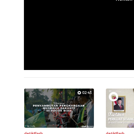
02:43
detikFlash
detikFlash