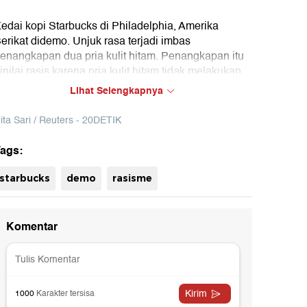
edai kopi Starbucks di Philadelphia, Amerika
erikat didemo. Unjuk rasa terjadi imbas
enangkapan dua pria kulit hitam. Penangkapan itu
inilai rasis karena pria kulit hitam tidak melakukan
al yang salah.
Lihat Selengkapnya
ita Sari / Reuters - 20DETIK
ags:
starbucks
demo
rasisme