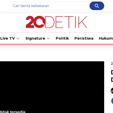
Cancel
Yang sedang ramai dicari
#1
data live draw sgp
#2
kebakaran
Live TV
Signature
Politik
Peristiwa
Hukum
#3
prabowo
#4
iran
#5
gempa hari ini
2
Promoted
Terakhir yang dicari
Loading...
tidak tersedia
.