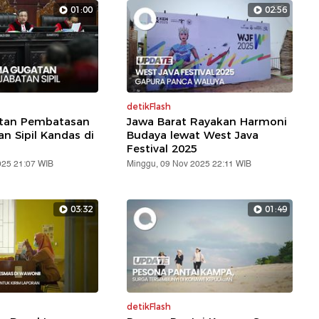
01:00
02:56
detikFlash
atan Pembatasan
Jawa Barat Rayakan Harmoni
an Sipil Kandas di
Budaya lewat West Java
Festival 2025
025 21:07 WIB
Minggu, 09 Nov 2025 22:11 WIB
03:32
01:49
detikFlash