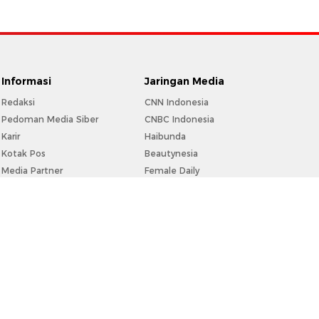
Informasi
Jaringan Media
Redaksi
CNN Indonesia
Pedoman Media Siber
CNBC Indonesia
Karir
Haibunda
Kotak Pos
Beautynesia
Media Partner
Female Daily
Info Iklan
CXO Media
Privacy Policy
Disclaimer