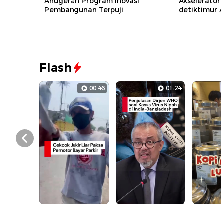
Anugerah Program Inovasi
Akselerator
Pembangunan Terpuji
detiktimur
Flash
00:46
01:24
Prev