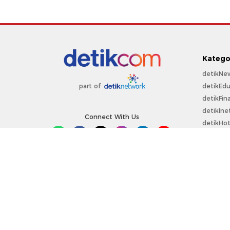
Katego
detikNe
detikEdu
part of
detikFin
detikIne
Connect With Us
detikHo
detikSpo
Sepakbo
detikOt
detikPro
Copyright @ 2026 detikcom.
All right reserved