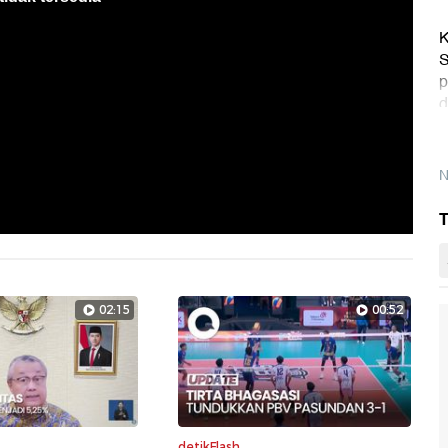
K
S
p
d
h
N
T
02:15
00:52
detikFlash