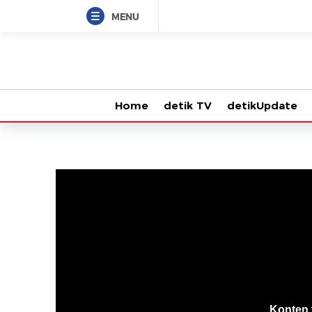
MENU
Home
detik TV
detikUpdate
VjsError
Information
Konten 