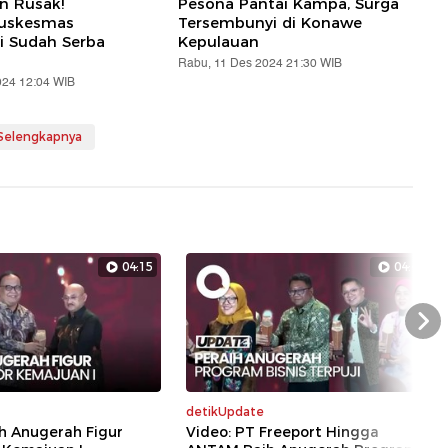
an Rusak!
Pesona Pantai Kampa, Surga
Puskesmas
Tersembunyi di Konawe
i Sudah Serba
Kepulauan
Rabu, 11 Des 2024 21:30 WIB
024 12:04 WIB
 Selengkapnya
04:15
04:40
Nex
detikUpdate
h Anugerah Figur
Video: PT Freeport Hingga