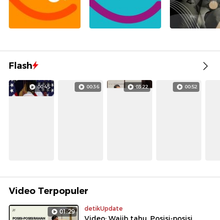
Flash
00:45
00:36
03:22
00:52
Video Terpopuler
detikUpdate
01:29
Video: Wajib tahu, Posisi-posisi