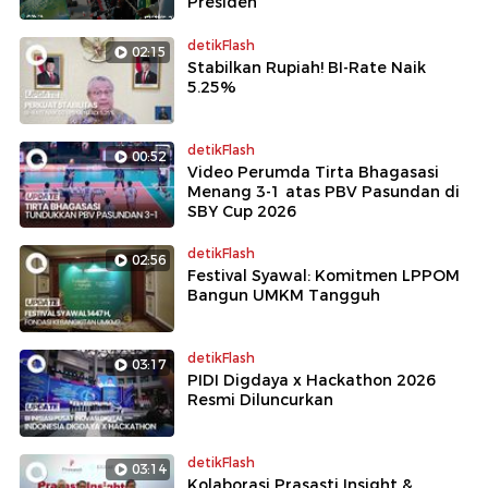
Presiden
detikFlash
02:15
Stabilkan Rupiah! BI-Rate Naik
5.25%
detikFlash
00:52
Video Perumda Tirta Bhagasasi
Menang 3-1 atas PBV Pasundan di
SBY Cup 2026
detikFlash
02:56
Festival Syawal: Komitmen LPPOM
Bangun UMKM Tangguh
detikFlash
03:17
PIDI Digdaya x Hackathon 2026
Resmi Diluncurkan
detikFlash
03:14
Kolaborasi Prasasti Insight &