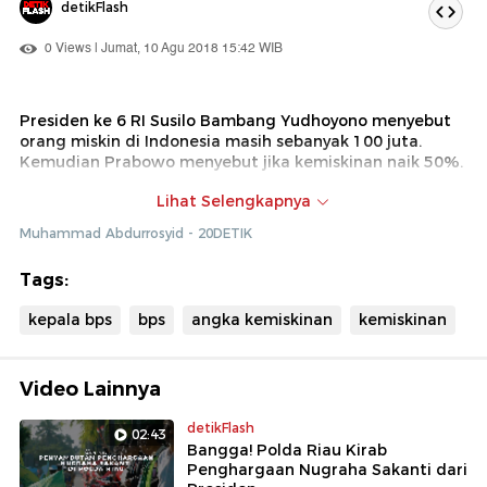
detikFlash
0 Views | Jumat, 10 Agu 2018 15:42 WIB
Presiden ke 6 RI Susilo Bambang Yudhoyono menyebut
orang miskin di Indonesia masih sebanyak 100 juta.
Kemudian Prabowo menyebut jika kemiskinan naik 50%.
Lihat Selengkapnya
Padahal data kemiskinan per Maret 2018 25,95 juta
atau terus menurun dibandingkan periode tahun-tahun
Muhammad Abdurrosyid - 20DETIK
sebelumnya. Kepala BPS menyebut angka itu
menimbulkan banyak pandangan karena ini baru
Tags:
pertama kali angka kemiskinan hanya satu digit.
kepala bps
bps
angka kemiskinan
kemiskinan
Video Lainnya
detikFlash
02:43
Bangga! Polda Riau Kirab
Penghargaan Nugraha Sakanti dari