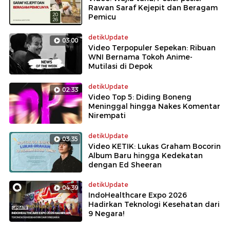
Rawan Saraf Kejepit dan Beragam
Pemicu
detikUpdate
03:00
Video Terpopuler Sepekan: Ribuan
WNI Bernama Tokoh Anime-
Mutilasi di Depok
detikUpdate
02:33
Video Top 5: Diding Boneng
Meninggal hingga Nakes Komentar
Nirempati
detikUpdate
03:35
Video KETIK: Lukas Graham Bocorin
Album Baru hingga Kedekatan
dengan Ed Sheeran
detikUpdate
04:39
IndoHealthcare Expo 2026
Hadirkan Teknologi Kesehatan dari
9 Negara!