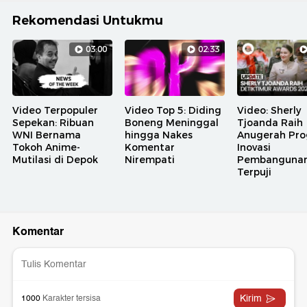
Rekomendasi Untukmu
03:00
02:33
Video Terpopuler
Video Top 5: Diding
Video: Sherly
Sepekan: Ribuan
Boneng Meninggal
Tjoanda Raih
WNI Bernama
hingga Nakes
Anugerah Pr
Tokoh Anime-
Komentar
Inovasi
Mutilasi di Depok
Nirempati
Pembanguna
Terpuji