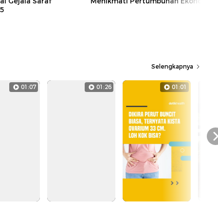
ai Gejala Saraf
Menikmati Pertumbuhan Ekonomi
L5
Selengkapnya
01:07
01:26
01:01