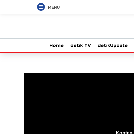
MENU
Home
detik TV
detikUpdate
VjsError
Information
Konten 