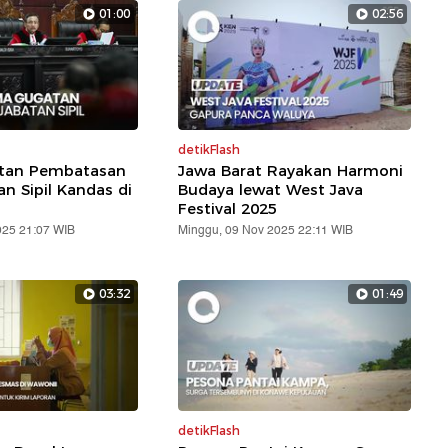
01:00
02:56
detikFlash
atan Pembatasan
Jawa Barat Rayakan Harmoni
an Sipil Kandas di
Budaya lewat West Java
Festival 2025
025 21:07 WIB
Minggu, 09 Nov 2025 22:11 WIB
03:32
01:49
detikFlash