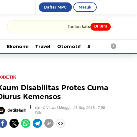
Daftar MPC
Masuk
Di Sini
Tonton kabar terbaru PIALA DUNIA 2026
Ekonomi
Travel
Otomotif
Saintek
Kesehata
0DETIK
Kaum Disabilitas Protes Cuma
Diurus Kemensos
|
0 Views | Minggu, 23 Sep 2018 17:58
detikFlash
WIB