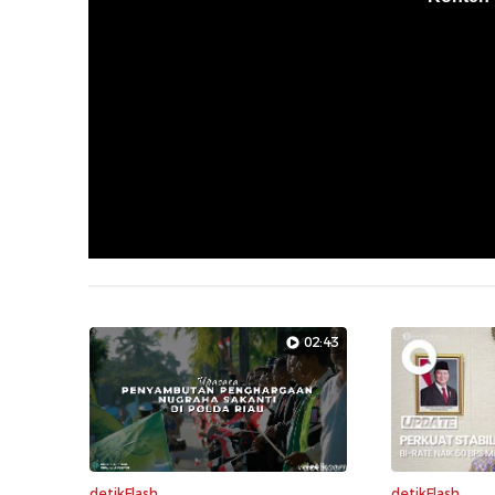
02:43
detikFlash
detikFlash