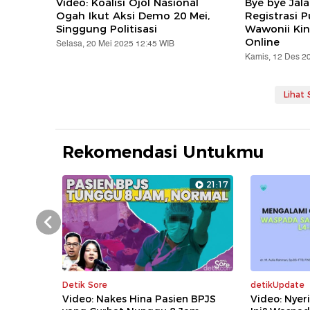
Video: Koalisi Ojol Nasional
Bye bye Jal
Ogah Ikut Aksi Demo 20 Mei,
Registrasi 
Singgung Politisasi
Wawonii Kin
Online
Selasa, 20 Mei 2025 12:45 WIB
Kamis, 12 Des 2
Lihat
Rekomendasi Untukmu
21:17
Prev
Detik Sore
detikUpdate
Video: Nakes Hina Pasien BPJS
Video: Nyer