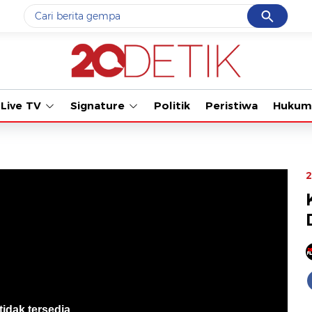
Cancel
Yang sedang ramai dicari
#1
gempa hari ini
#2
gempa
Live TV
Signature
Politik
Peristiwa
Hukum
#3
prabowo
#4
iran
#5
demo
2
Promoted
Terakhir yang dicari
Loading...
tidak tersedia
.