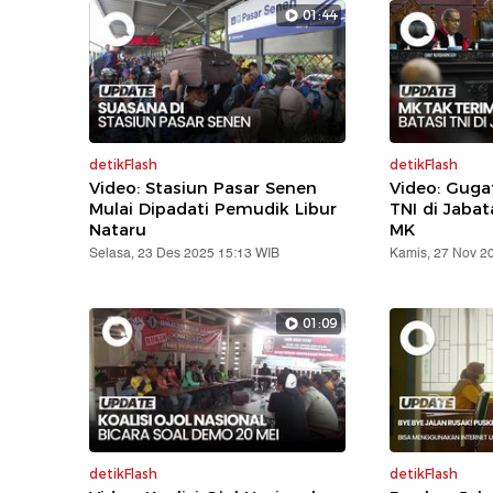
01:44
detikFlash
detikFlash
Video: Stasiun Pasar Senen
Video: Gug
Mulai Dipadati Pemudik Libur
TNI di Jabat
Nataru
MK
Selasa, 23 Des 2025 15:13 WIB
Kamis, 27 Nov 2
01:09
detikFlash
detikFlash