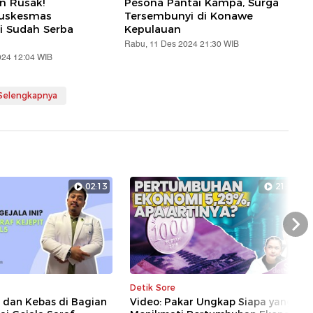
an Rusak!
Pesona Pantai Kampa, Surga
Puskesmas
Tersembunyi di Konawe
i Sudah Serba
Kepulauan
Rabu, 11 Des 2024 21:30 WIB
024 12:04 WIB
 Selengkapnya
02:13
21:17
Nex
Detik Sore
i dan Kebas di Bagian
Video: Pakar Ungkap Siapa yang