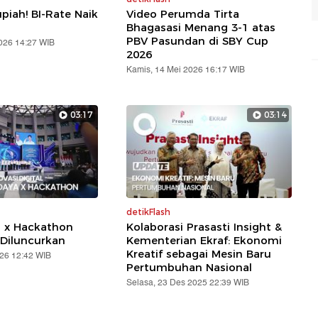
piah! BI-Rate Naik
Video Perumda Tirta
Bhagasasi Menang 3-1 atas
PBV Pasundan di SBY Cup
2026 14:27 WIB
2026
Kamis, 14 Mei 2026 16:17 WIB
03:17
03:14
detikFlash
a x Hackathon
Kolaborasi Prasasti Insight &
Diluncurkan
Kementerian Ekraf: Ekonomi
Kreatif sebagai Mesin Baru
026 12:42 WIB
Pertumbuhan Nasional
Selasa, 23 Des 2025 22:39 WIB