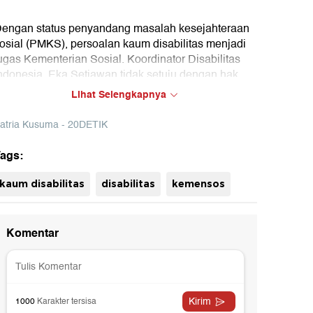
engan status penyandang masalah kesejahteraan
osial (PMKS), persoalan kaum disabilitas menjadi
ugas Kementerian Sosial. Koordinator Disabilitas
ndonesia, Eka Setiawan tidak setuju dengan hak
ersebut dan meminta persoalan kaum disabilitas
Lihat Selengkapnya
enjadi tugas lintas kementerian.
atria Kusuma - 20DETIK
ags:
kaum disabilitas
disabilitas
kemensos