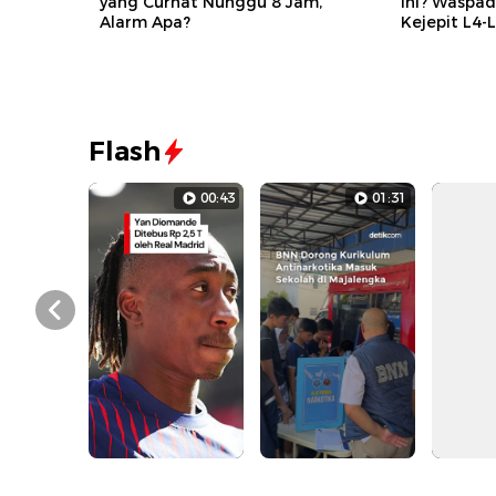
yang Curhat Nunggu 8 Jam,
Ini? Waspad
Alarm Apa?
Kejepit L4-
Flash
00:43
01:31
Prev