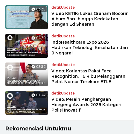
detikUpdate
03:35
Video KETIK: Lukas Graham Bocorin
Album Baru hingga Kedekatan
dengan Ed Sheeran
detikUpdate
04:39
IndoHealthcare Expo 2026
Hadirkan Teknologi Kesehatan dari
9 Negara!
detikUpdate
03:52
Video: Korlantas Pakai Face
Recognition, 16 Ribu Pelanggaran
Pelat Nomor Terekam ETLE
detikUpdate
01:47
Video: Peraih Penghargaan
Hoegeng Awards 2026 Kategori
Polisi Inovatif
Rekomendasi Untukmu