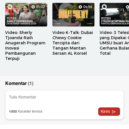
01:07
04:56
Video: Sherly
Video K-Talk: Dubai
Video: 3 Tele
Tjoanda Raih
Chewy Cookie
yang Dipakai 
Anugerah Program
Tercipta dari
UMSU buat A
Inovasi
Tangan Mantan
Gerhana Bula
Pembangunan
Sersan AL Korsel
Total
Terpuji