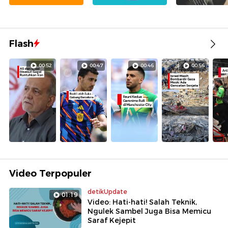
Flash
00:52
00:47
00:46
00:56
Video Terpopuler
detikUpdate
01:19
Video: Hati-hati! Salah Teknik,
Ngulek Sambel Juga Bisa Memicu
Saraf Kejepit