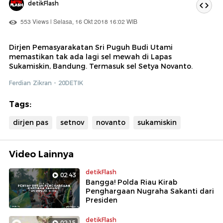
detikFlash
553 Views | Selasa, 16 Okt 2018 16:02 WIB
Dirjen Pemasyarakatan Sri Puguh Budi Utami
memastikan tak ada lagi sel mewah di Lapas
Sukamiskin, Bandung. Termasuk sel Setya Novanto.
Ferdian Zikran - 20DETIK
Tags:
dirjen pas
setnov
novanto
sukamiskin
Video Lainnya
detikFlash
02:43
Bangga! Polda Riau Kirab
Penghargaan Nugraha Sakanti dari
Presiden
detikFlash
02:15