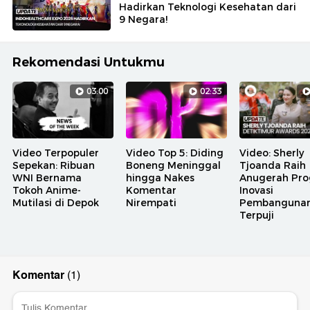
Hadirkan Teknologi Kesehatan dari
9 Negara!
Rekomendasi Untukmu
03:00
02:33
Video Terpopuler
Video Top 5: Diding
Video: Sherly
Sepekan: Ribuan
Boneng Meninggal
Tjoanda Raih
WNI Bernama
hingga Nakes
Anugerah Pr
Tokoh Anime-
Komentar
Inovasi
Mutilasi di Depok
Nirempati
Pembanguna
Terpuji