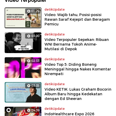
Video Terpopuler
detikUpdate
01:29
Video: Wajib tahu, Posisi-posisi
Rawan Saraf Kejepit dan Beragam
Pemicu
detikUpdate
03:00
Video Terpopuler Sepekan: Ribuan
WNI Bernama Tokoh Anime-
Mutilasi di Depok
detikUpdate
02:33
Video Top 5: Diding Boneng
Meninggal hingga Nakes Komentar
Nirempati
detikUpdate
03:35
Video KETIK: Lukas Graham Bocorin
Album Baru hingga Kedekatan
dengan Ed Sheeran
detikUpdate
04:39
IndoHealthcare Expo 2026