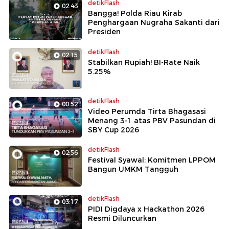
detikFlash
02:43
Bangga! Polda Riau Kirab
Penghargaan Nugraha Sakanti dari
Presiden
detikFlash
02:15
Stabilkan Rupiah! BI-Rate Naik
5.25%
detikFlash
00:52
Video Perumda Tirta Bhagasasi
Menang 3-1 atas PBV Pasundan di
SBY Cup 2026
detikFlash
02:56
Festival Syawal: Komitmen LPPOM
Bangun UMKM Tangguh
detikFlash
03:17
PIDI Digdaya x Hackathon 2026
Resmi Diluncurkan