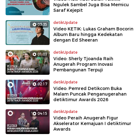
Ngulek Sambel Juga Bisa Memicu
Saraf Kejepit
detikUpdate
03:35
Video KETIK: Lukas Graham Bocorin
Album Baru hingga Kedekatan
dengan Ed Sheeran
detikUpdate
01:07
Video: Sherly Tjoanda Raih
Anugerah Program Inovasi
Pembangunan Terpuji
detikUpdate
02:17
Video: Pemred Detikcom Buka
Malam Puncak Penganugerahan
detiktimur Awards 2026
detikUpdate
04:15
Video Peraih Anugerah Figur
Akselerator Kemajuan I detiktimur
Awards