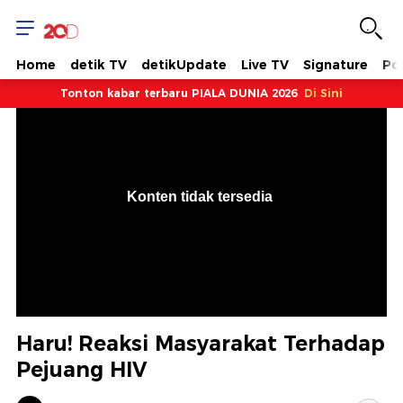
Home
detik TV
detikUpdate
Live TV
Signature
Pol
Tonton kabar terbaru PIALA DUNIA 2026
Di Sini
VjsError
Information
Konten tidak tersedia
.
Haru! Reaksi Masyarakat Terhadap
Pejuang HIV