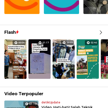
Flash
00:54
01:17
00:33
02:46
Video Terpopuler
detikUpdate
01:19
Video: Hati-hati! Salah Teknik,