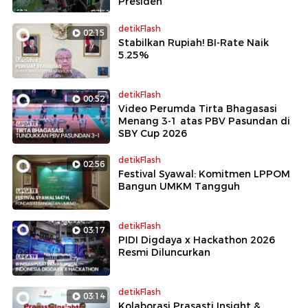
Presiden
detikFlash
02:15
Stabilkan Rupiah! BI-Rate Naik
5.25%
detikFlash
00:52
Video Perumda Tirta Bhagasasi
Menang 3-1 atas PBV Pasundan di
SBY Cup 2026
detikFlash
02:56
Festival Syawal: Komitmen LPPOM
Bangun UMKM Tangguh
detikFlash
03:17
PIDI Digdaya x Hackathon 2026
Resmi Diluncurkan
detikFlash
03:14
Kolaborasi Prasasti Insight &