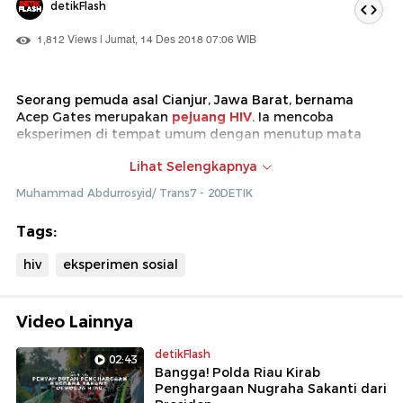
detikFlash
1,812 Views | Jumat, 14 Des 2018 07:06 WIB
Seorang pemuda asal Cianjur, Jawa Barat, bernama
Acep Gates merupakan
pejuang HIV
. Ia mencoba
eksperimen di tempat umum dengan menutup mata
menggunakan kain dan mengalungkan tulisan bahwa
Lihat Selengkapnya
dirinya pengidap HIV. Adakah orang-orang di sekitarnya
yang bersimpati padanya?
Muhammad Abdurrosyid/ Trans7 - 20DETIK
Tags:
hiv
eksperimen sosial
Video Lainnya
detikFlash
02:43
Bangga! Polda Riau Kirab
Penghargaan Nugraha Sakanti dari