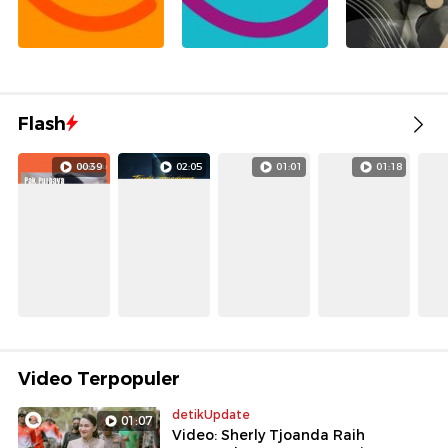
Flash
00:39
02:05
01:01
01:18
Video Terpopuler
detikUpdate
01:07
Video: Sherly Tjoanda Raih