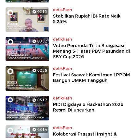
detikFlash
02:15
Stabilkan Rupiah! BI-Rate Naik
5.25%
detikFlash
00:52
Video Perumda Tirta Bhagasasi
Menang 3-1 atas PBV Pasundan di
SBY Cup 2026
detikFlash
02:56
Festival Syawal: Komitmen LPPOM
Bangun UMKM Tangguh
detikFlash
03:17
PIDI Digdaya x Hackathon 2026
Resmi Diluncurkan
detikFlash
03:14
Kolaborasi Prasasti Insight &