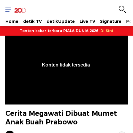
Home
detik TV
detikUpdate
Live TV
Signature
Pol
Tonton kabar terbaru PIALA DUNIA 2026
Di Sini
VjsError
Information
Konten tidak tersedia
.
Cerita Megawati Dibuat Mumet
Anak Buah Prabowo