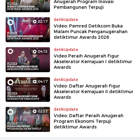
Anugerah Program Inovasi
Pembangunan Terpuji
detikUpdate
02:17
Video: Pemred Detikcom Buka
Malam Puncak Penganugerahan
detiktimur Awards 2026
detikUpdate
04:15
Video Peraih Anugerah Figur
Akselerator Kemajuan I detiktimur
Awards
detikUpdate
04:17
Video: Daftar Anugerah Figur
Akselerator Kemajuan II detiktimur
Awards
detikUpdate
02:53
Video: Daftar Peraih Anugerah
Program Ekonomi Terpuji
detiktimur Awards