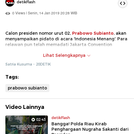
detikFlash
0 Views | Senin, 14 Jan 2019 20:28 WIB
Calon presiden nomor urut 02,
Prabowo Subianto
, akan
menyampaikan pidato di acara 'Indonesia Menang'. Para
relawan pun telah memadati Jakarta Convention
Center, Jakarta, tempat acara berlangsung. Sebelum
Lihat Selengkapnya
pidato disampaikan, lagu '2019 Ganti Presiden' dan
'Sontoloyo'
dinyanyikan. Sontak membakar semangat
Satria Kusuma - 20DETIK
para relawan yang hadir.
Tags:
prabowo subianto
Video Lainnya
detikFlash
02:43
Bangga! Polda Riau Kirab
Penghargaan Nugraha Sakanti dari