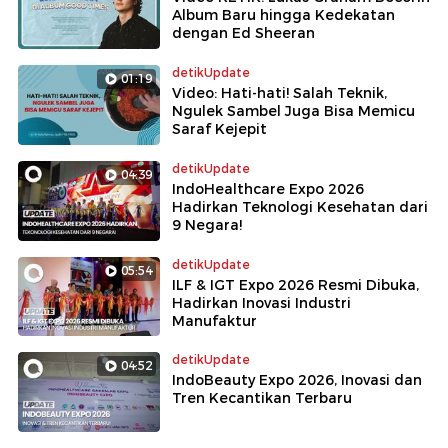
Album Baru hingga Kedekatan
dengan Ed Sheeran
detikUpdate
01:19
Video: Hati-hati! Salah Teknik,
Ngulek Sambel Juga Bisa Memicu
Saraf Kejepit
detikUpdate
04:39
IndoHealthcare Expo 2026
Hadirkan Teknologi Kesehatan dari
9 Negara!
detikUpdate
05:54
ILF & IGT Expo 2026 Resmi Dibuka,
Hadirkan Inovasi Industri
Manufaktur
detikUpdate
04:52
IndoBeauty Expo 2026, Inovasi dan
Tren Kecantikan Terbaru