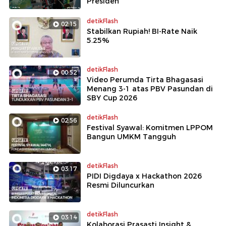
Presiden
detikFlash
02:15
Stabilkan Rupiah! BI-Rate Naik
5.25%
detikFlash
00:52
Video Perumda Tirta Bhagasasi
Menang 3-1 atas PBV Pasundan di
SBY Cup 2026
detikFlash
02:56
Festival Syawal: Komitmen LPPOM
Bangun UMKM Tangguh
detikFlash
03:17
PIDI Digdaya x Hackathon 2026
Resmi Diluncurkan
detikFlash
03:14
Kolaborasi Prasasti Insight &