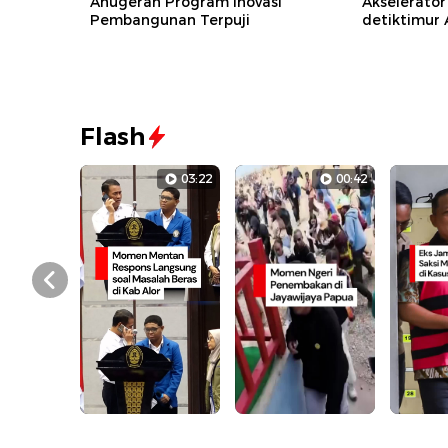
Anugerah Program Inovasi
Akselerator
Pembangunan Terpuji
detiktimur
Flash
03:22
00:42
Prev