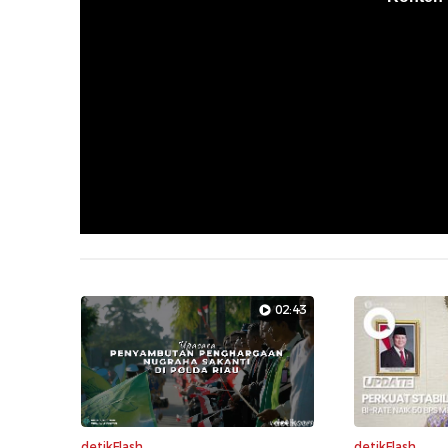
02:43
detikFlash
detikFlash