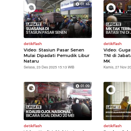
01:44
detikFlash
detikFlash
Video: Stasiun Pasar Senen
Video: Gug
Mulai Dipadati Pemudik Libur
TNI di Jabat
Nataru
MK
Selasa, 23 Des 2025 15:13 WIB
Kamis, 27 Nov 2
01:09
detikFlash
detikFlash