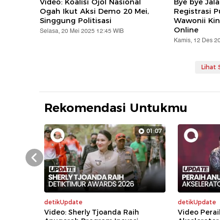
Video: Koalisi Ojol Nasional
Bye bye Jal
Ogah Ikut Aksi Demo 20 Mei,
Registrasi 
Singgung Politisasi
Wawonii Kin
Online
Selasa, 20 Mei 2025 12:45 WIB
Kamis, 12 Des 2
Lihat
Rekomendasi Untukmu
01:07
Prev
detikUpdate
detikUpdate
Video: Sherly Tjoanda Raih
Video Perai