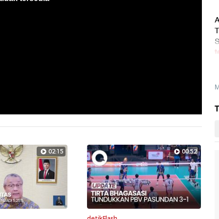
A
T
S
t
M
T
02:15
00:52
detikFlash