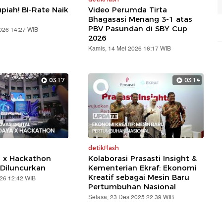
piah! BI-Rate Naik
Video Perumda Tirta
Bhagasasi Menang 3-1 atas
PBV Pasundan di SBY Cup
2026 14:27 WIB
2026
Kamis, 14 Mei 2026 16:17 WIB
03:17
03:14
detikFlash
a x Hackathon
Kolaborasi Prasasti Insight &
Diluncurkan
Kementerian Ekraf: Ekonomi
Kreatif sebagai Mesin Baru
026 12:42 WIB
Pertumbuhan Nasional
Selasa, 23 Des 2025 22:39 WIB