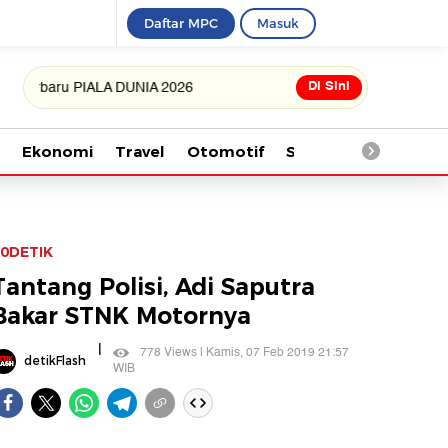
Daftar MPC
Masuk
Di Sini
aru PIALA DUNIA 2026
Ekonomi
Travel
Otomotif
Saintek
Kesehata
0DETIK
Tantang Polisi, Adi Saputra
Bakar STNK Motornya
|
778 Views | Kamis, 07 Feb 2019 21:57
detikFlash
WIB