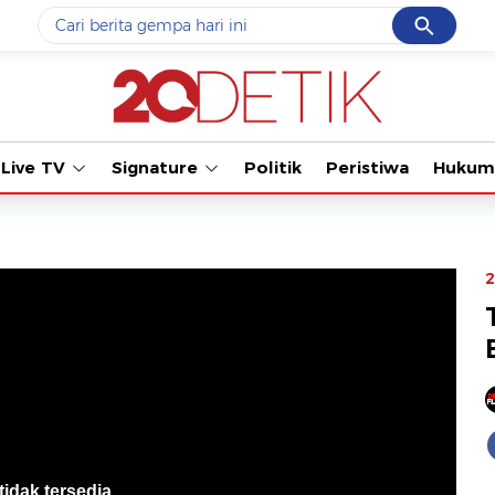
Cancel
Yang sedang ramai dicari
Tonton kabar terb
#1
data live draw sgp
#2
kebakaran
Live TV
Signature
Politik
Peristiwa
Hukum
#3
prabowo
#4
iran
#5
gempa hari ini
2
Promoted
Terakhir yang dicari
Loading...
tidak tersedia
.