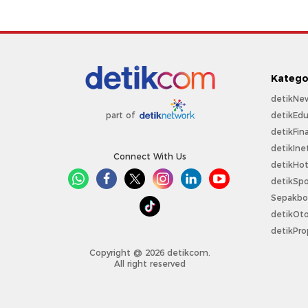
Katego
detikNe
detikEdu
part of
detikFin
detikIne
Connect With Us
detikHo
detikSpo
Sepakbo
detikOt
detikPro
Copyright @ 2026 detikcom.
All right reserved