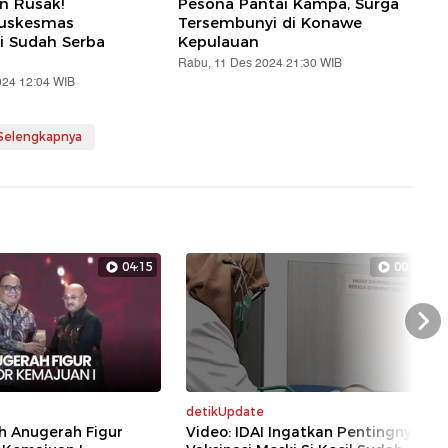
an Rusak!
Pesona Pantai Kampa, Surga
Puskesmas
Tersembunyi di Konawe
i Sudah Serba
Kepulauan
Rabu, 11 Des 2024 21:30 WIB
024 12:04 WIB
 Selengkapnya
04:15
00:56
Nex
detikUpdate
h Anugerah Figur
Video: IDAI Ingatkan Pentingnya