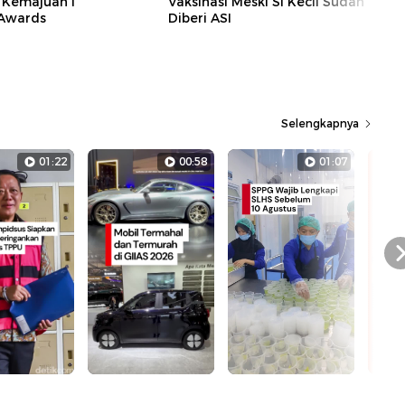
 Kemajuan I
Vaksinasi Meski Si Kecil Sudah
 Awards
Diberi ASI
Selengkapnya
01:22
00:58
01:07