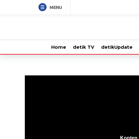
MENU
Home
detik TV
detikUpdate
VjsError
Information
Konten 