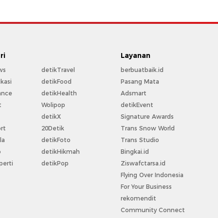
ri
Layanan
ws
detikTravel
berbuatbaik.id
kasi
detikFood
Pasang Mata
ance
detikHealth
Adsmart
t
Wolipop
detikEvent
t
detikX
Signature Awards
rt
20Detik
Trans Snow World
la
detikFoto
Trans Studio
o
detikHikmah
Bingkai.id
perti
detikPop
Ziswafctarsa.id
Flying Over Indonesia
For Your Business
rekomendit
Community Connect