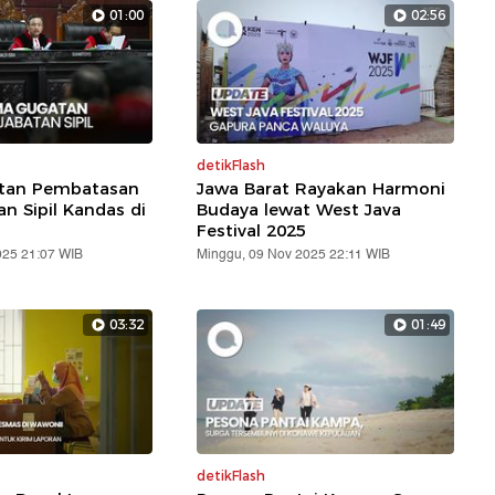
01:00
02:56
detikFlash
atan Pembatasan
Jawa Barat Rayakan Harmoni
an Sipil Kandas di
Budaya lewat West Java
Festival 2025
025 21:07 WIB
Minggu, 09 Nov 2025 22:11 WIB
03:32
01:49
detikFlash