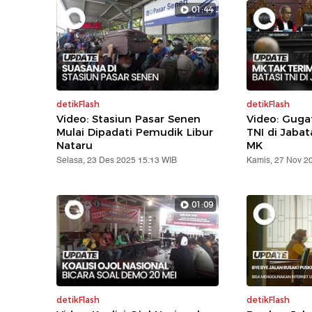
01:44
detikFlash
detikFlash
Video: Stasiun Pasar Senen
Video: Gug
Mulai Dipadati Pemudik Libur
TNI di Jabat
Nataru
MK
Selasa, 23 Des 2025 15:13 WIB
Kamis, 27 Nov 2
01:09
detikFlash
detikFlash