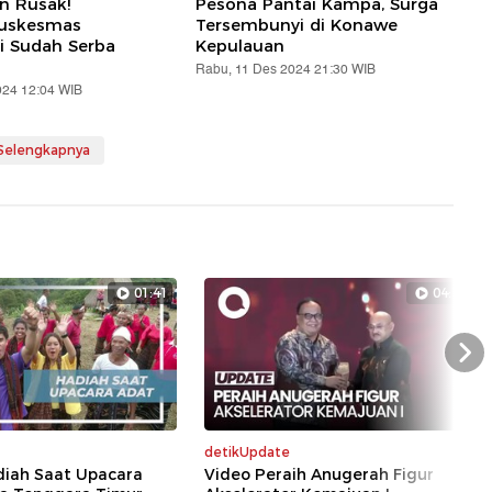
an Rusak!
Pesona Pantai Kampa, Surga
Puskesmas
Tersembunyi di Konawe
i Sudah Serba
Kepulauan
Rabu, 11 Des 2024 21:30 WIB
024 12:04 WIB
 Selengkapnya
01:41
04:15
Nex
detikUpdate
diah Saat Upacara
Video Peraih Anugerah Figur