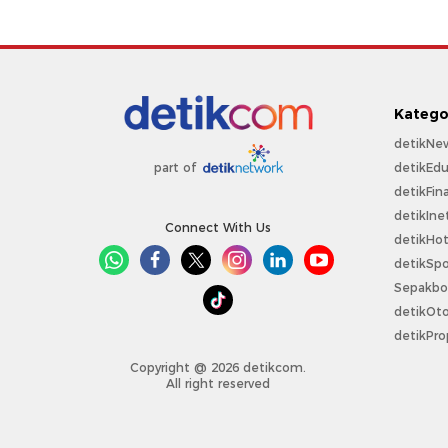
Katego
detikNe
detikEdu
part of
detikFin
detikIne
Connect With Us
detikHo
detikSpo
Sepakbo
detikOt
detikPro
Copyright @ 2026 detikcom.
All right reserved