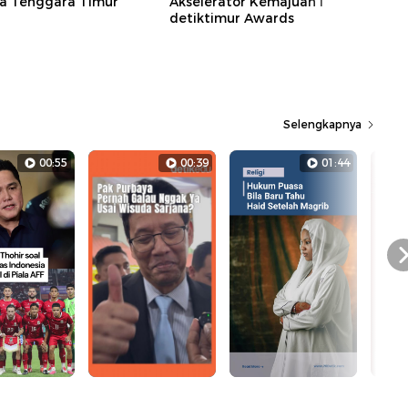
sa Tenggara Timur
Akselerator Kemajuan I
detiktimur Awards
Selengkapnya
00:55
00:39
01:44