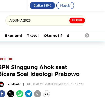
Daftar MPC
Masuk
Di Sini
A DUNIA 2026
Ekonomi
Travel
Otomotif
Saintek
Kesehata
0DETIK
BPN Singgung Ahok saat
Bicara Soal Ideologi Prabowo
|
0 Views | Jumat, 29 Mar 2019 18:10 WIB
detikFlash