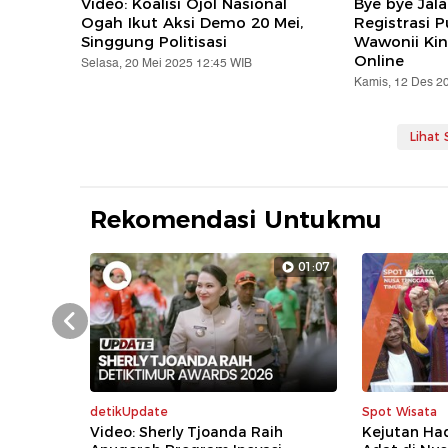
Video: Koalisi Ojol Nasional
Bye bye Jal
Ogah Ikut Aksi Demo 20 Mei,
Registrasi 
Singgung Politisasi
Wawonii Kin
Online
Selasa, 20 Mei 2025 12:45 WIB
Kamis, 12 Des 2
Lihat
Rekomendasi Untukmu
01:07
Prev
detikUpdate
Spot Wisata
Video: Sherly Tjoanda Raih
Kejutan Ha