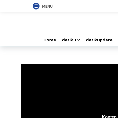
MENU
Home
detik TV
detikUpdate
VjsError
Information
Konten 