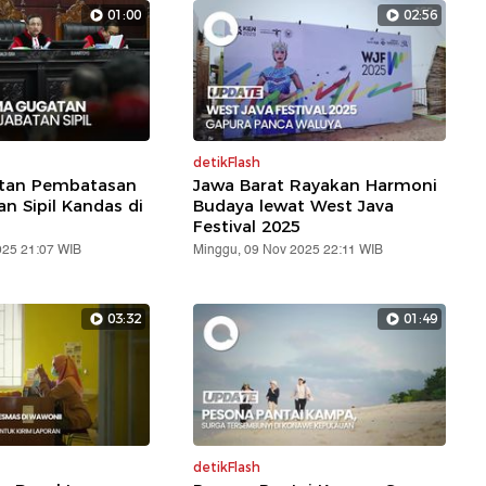
01:00
02:56
detikFlash
atan Pembatasan
Jawa Barat Rayakan Harmoni
an Sipil Kandas di
Budaya lewat West Java
Festival 2025
025 21:07 WIB
Minggu, 09 Nov 2025 22:11 WIB
03:32
01:49
detikFlash