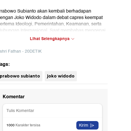
rabowo Subianto akan kembali berhadapan
engan Joko Widodo dalam debat capres keempat
ertema Ideologi, Pemerintahan, Keamanan, serta
ubungan Internasional. Saat membahas mengenai
deologi Prabowo, BPN justru menyinggung sosok
Lihat Selengkapnya
asuki Tjahaja Purnama atau Ahok. Apa
lasannya?
shri Fathan - 20DETIK
ags:
prabowo subianto
joko widodo