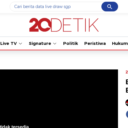
Cancel
Yang sedang ramai dicari
Tonton kabar terbaru PIAL
#1
data live draw sgp
#2
iran
Live TV
Signature
Politik
Peristiwa
Hukum
#3
senjata
#4
prabowo
#5
gempa hari ini
2
Promoted
Terakhir yang dicari
Loading...
tidak tersedia
.