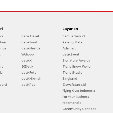
ri
Layanan
ws
detikTravel
berbuatbaik.id
kasi
detikFood
Pasang Mata
ance
detikHealth
Adsmart
t
Wolipop
detikEvent
t
detikX
Signature Awards
rt
20Detik
Trans Snow World
la
detikFoto
Trans Studio
o
detikHikmah
Bingkai.id
perti
detikPop
Ziswafctarsa.id
Flying Over Indonesia
For Your Business
rekomendit
Community Connect