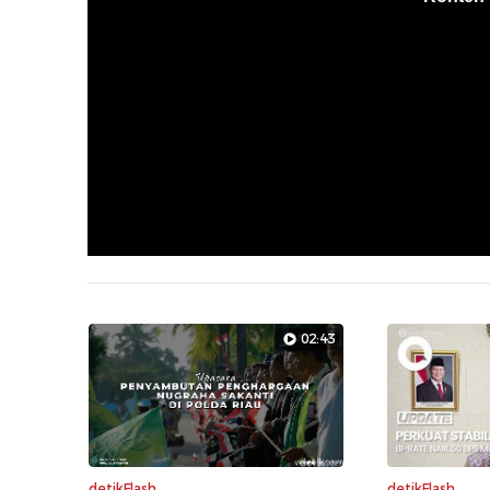
02:43
detikFlash
detikFlash