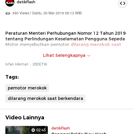
detikFlash
390 Views | Sabtu, 30 Mar 2019 08:13 WIB
Peraturan Menteri Perhubungan Nomor 12 Tahun 2019
tentang Perlindungan Keselamatan Pengguna Sepeda
Motor menyebutkan pemotor
dilarang merokok saat
berkendara
. Disebutkan jelas dalam pasal 6 huruf C
Lihat Selengkapnya
pengemudi dilarang merokok dan menggangu
konsentrasi saat mengendarai motor.
Isfari Hikmat - 20DETIK
Tags:
pemotor merokok
dilarang merokok saat berkendara
Video Lainnya
detikFlash
02:43