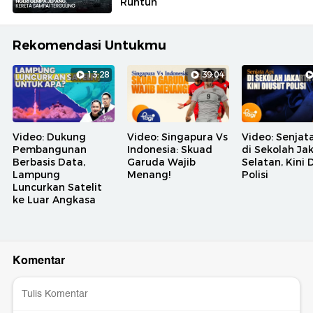
Runtuh
Rekomendasi Untukmu
13:28
39:04
Video: Dukung
Video: Singapura Vs
Video: Senjat
Pembangunan
Indonesia: Skuad
di Sekolah Ja
Berbasis Data,
Garuda Wajib
Selatan, Kini 
Lampung
Menang!
Polisi
Luncurkan Satelit
ke Luar Angkasa