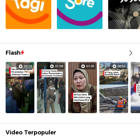
Flash
00:38
01:09
01:03
00:52
Video Terpopuler