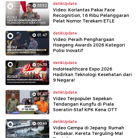
detikUpdate
03:52
Video: Korlantas Pakai Face
Recognition, 16 Ribu Pelanggaran
Pelat Nomor Terekam ETLE
detikUpdate
01:47
Video: Peraih Penghargaan
Hoegeng Awards 2026 Kategori
Polisi Inovatif
detikUpdate
04:39
IndoHealthcare Expo 2026
Hadirkan Teknologi Kesehatan dari
9 Negara!
detikUpdate
01:47
Video Terpopuler Sepekan:
Tendangan Kungfu di Piala
Soeratin-Staf KPK Kena OTT
detikUpdate
00:49
Video Gempa di Jepang: Rumah
Terbakar, Kereta Terguling-Mal