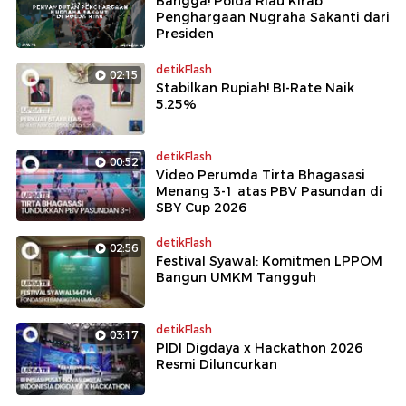
Bangga! Polda Riau Kirab
Penghargaan Nugraha Sakanti dari
Presiden
detikFlash
02:15
Stabilkan Rupiah! BI-Rate Naik
5.25%
detikFlash
00:52
Video Perumda Tirta Bhagasasi
Menang 3-1 atas PBV Pasundan di
SBY Cup 2026
detikFlash
02:56
Festival Syawal: Komitmen LPPOM
Bangun UMKM Tangguh
detikFlash
03:17
PIDI Digdaya x Hackathon 2026
Resmi Diluncurkan