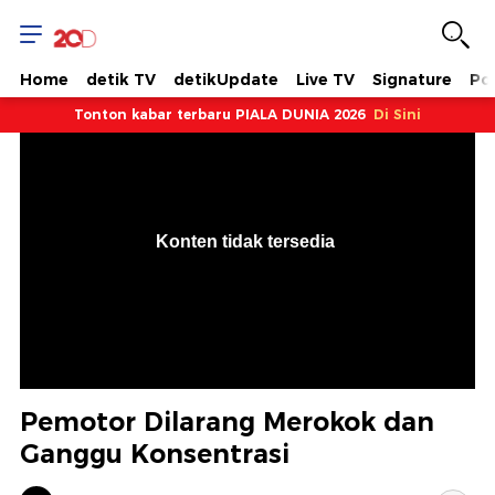
Home
detik TV
detikUpdate
Live TV
Signature
Pol
Tonton kabar terbaru PIALA DUNIA 2026
Di Sini
VjsError
Information
Konten tidak tersedia
.
Pemotor Dilarang Merokok dan
Ganggu Konsentrasi