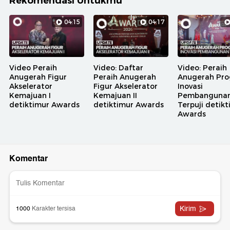
Rekomendasi Untukmu
04:15
04:17
Video Peraih
Video: Daftar
Video: Peraih
Anugerah Figur
Peraih Anugerah
Anugerah Pr
Akselerator
Figur Akselerator
Inovasi
Kemajuan I
Kemajuan II
Pembanguna
detiktimur Awards
detiktimur Awards
Terpuji detik
Awards