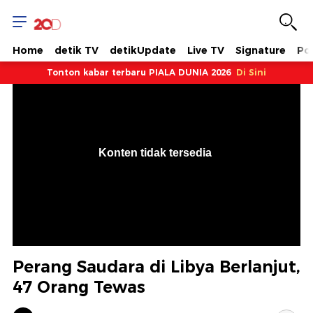
Home
detik TV
detikUpdate
Live TV
Signature
Pol
Tonton kabar terbaru PIALA DUNIA 2026
Di Sini
VjsError
Information
Konten tidak tersedia
.
Perang Saudara di Libya Berlanjut,
47 Orang Tewas