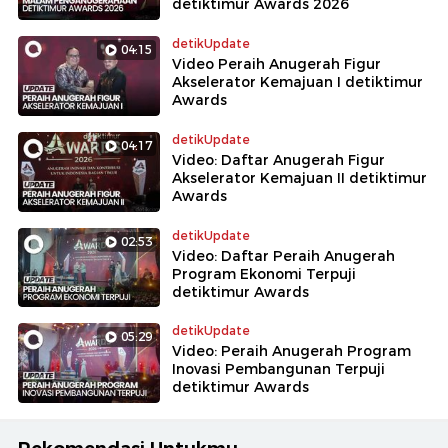
detiktimur Awards 2026
detikUpdate
04:15
Video Peraih Anugerah Figur
Akselerator Kemajuan I detiktimur
Awards
detikUpdate
04:17
Video: Daftar Anugerah Figur
Akselerator Kemajuan II detiktimur
Awards
detikUpdate
02:53
Video: Daftar Peraih Anugerah
Program Ekonomi Terpuji
detiktimur Awards
detikUpdate
05:29
Video: Peraih Anugerah Program
Inovasi Pembangunan Terpuji
detiktimur Awards