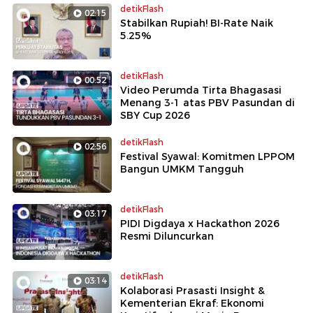
detikFlash
02:15
Stabilkan Rupiah! BI-Rate Naik
5.25%
detikFlash
00:52
Video Perumda Tirta Bhagasasi
Menang 3-1 atas PBV Pasundan di
SBY Cup 2026
detikFlash
02:56
Festival Syawal: Komitmen LPPOM
Bangun UMKM Tangguh
detikFlash
03:17
PIDI Digdaya x Hackathon 2026
Resmi Diluncurkan
detikFlash
03:14
Kolaborasi Prasasti Insight &
Kementerian Ekraf: Ekonomi