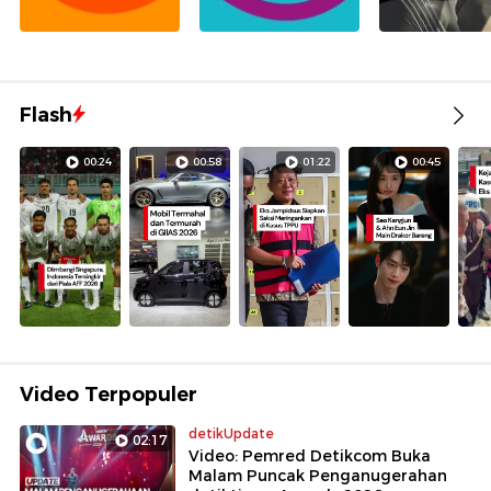
Flash
00:24
00:58
01:22
00:45
Video Terpopuler
detikUpdate
02:17
Video: Pemred Detikcom Buka
Malam Puncak Penganugerahan