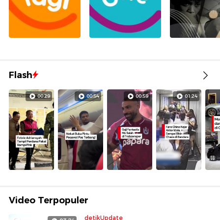
Flash
00:29
00:54
00:59
01:24
Video Terpopuler
detikUpdate