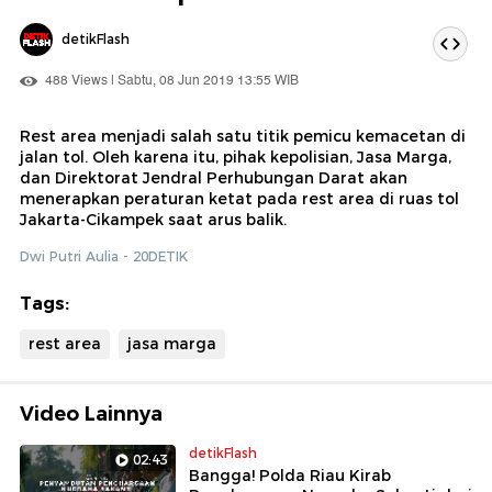
detikFlash
488 Views | Sabtu, 08 Jun 2019 13:55 WIB
Rest area menjadi salah satu titik pemicu kemacetan di
jalan tol. Oleh karena itu, pihak kepolisian, Jasa Marga,
dan Direktorat Jendral Perhubungan Darat akan
menerapkan peraturan ketat pada rest area di ruas tol
Jakarta-Cikampek saat arus balik.
Dwi Putri Aulia - 20DETIK
Tags:
rest area
jasa marga
Video Lainnya
detikFlash
02:43
Bangga! Polda Riau Kirab