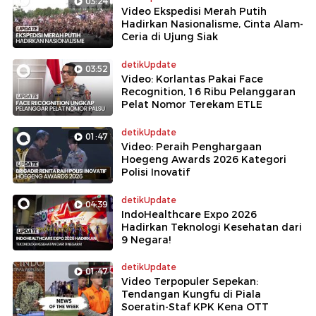
03:24
Video Ekspedisi Merah Putih
Hadirkan Nasionalisme, Cinta Alam-
Ceria di Ujung Siak
detikUpdate
03:52
Video: Korlantas Pakai Face
Recognition, 16 Ribu Pelanggaran
Pelat Nomor Terekam ETLE
detikUpdate
01:47
Video: Peraih Penghargaan
Hoegeng Awards 2026 Kategori
Polisi Inovatif
detikUpdate
04:39
IndoHealthcare Expo 2026
Hadirkan Teknologi Kesehatan dari
9 Negara!
detikUpdate
01:47
Video Terpopuler Sepekan:
Tendangan Kungfu di Piala
Soeratin-Staf KPK Kena OTT