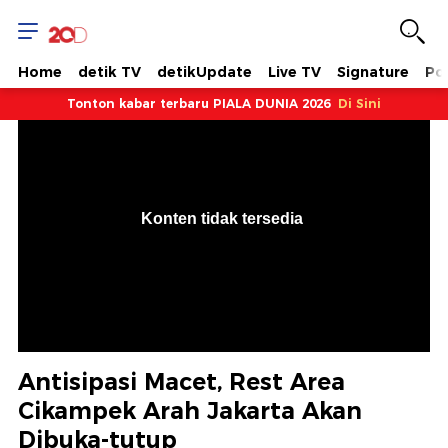
Home
detik TV
detikUpdate
Live TV
Signature
Pol
Tonton kabar terbaru PIALA DUNIA 2026
Di Sini
VjsError
Information
Konten tidak tersedia
.
Antisipasi Macet, Rest Area
Cikampek Arah Jakarta Akan
Dibuka-tutup