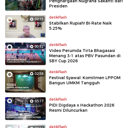
Penghargaan Nugraha Sakanti dari
Presiden
detikFlash
02:15
Stabilkan Rupiah! BI-Rate Naik
5.25%
detikFlash
00:52
Video Perumda Tirta Bhagasasi
Menang 3-1 atas PBV Pasundan di
SBY Cup 2026
detikFlash
02:56
Festival Syawal: Komitmen LPPOM
Bangun UMKM Tangguh
detikFlash
03:17
PIDI Digdaya x Hackathon 2026
Resmi Diluncurkan
detikFlash