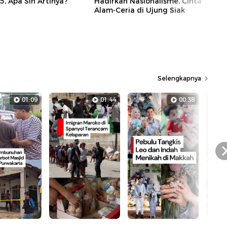
5, Apa Sih Artinya?
Hadirkan Nasionalisme, Cinta
Alam-Ceria di Ujung Siak
Selengkapnya
01:09
01:44
00:38