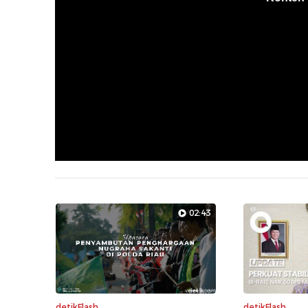
02:43
detikFlash
detikFlash