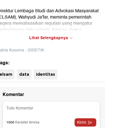
irektur Lembaga Studi dan Advokasi Masyarakat
ELSAM), Wahyudi Ja'far, meminta pemerintah
egera merealisasikan regulasi yang mengatur
erlindungan data pribadi. Karena, diakui
asyarakat Indonesia memiliki budaya yang rentan
Lihat Selengkapnya
erhadap penyalahgunaan data pribadi.
atria Kusuma - 20DETIK
ags:
elsam
data
identitas