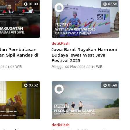
01:00
02:56
detikFlash
atan Pembatasan
Jawa Barat Rayakan Harmoni
an Sipil Kandas di
Budaya lewat West Java
Festival 2025
025 21:07 WIB
Minggu, 09 Nov 2025 22:11 WIB
03:32
01:49
detikFlash