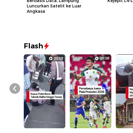
Berbasis Data, Lampung
Kejepit L4-L
Luncurkan Satelit ke Luar
Angkasa
Flash
00:52
00:36
Prev