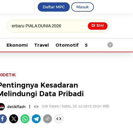
Daftar MPC
Masuk
Di Sini
rbaru PIALA DUNIA 2026
Ekonomi
Travel
Otomotif
Saintek
Kesehata
0DETIK
Pentingnya Kesadaran
Melindungi Data Pribadi
|
338 Views | Sabtu, 20 Jul 2019 23:01 WIB
detikFlash