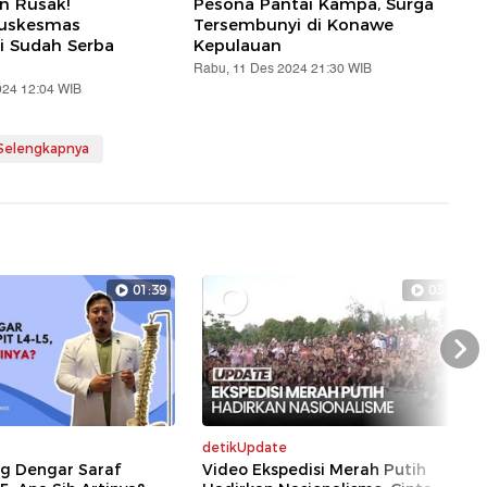
an Rusak!
Pesona Pantai Kampa, Surga
Puskesmas
Tersembunyi di Konawe
i Sudah Serba
Kepulauan
Rabu, 11 Des 2024 21:30 WIB
024 12:04 WIB
 Selengkapnya
01:39
03:24
Nex
detikUpdate
ng Dengar Saraf
Video Ekspedisi Merah Putih