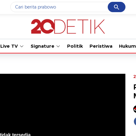
Cancel
Yang sedang ramai dicari
Tonton kabar te
#1
data live draw sgp
#2
gempa hari ini
Live TV
Signature
Politik
Peristiwa
Hukum
#3
prabowo
#4
iran
#5
demo
2
Promoted
Terakhir yang dicari
Loading...
tidak tersedia
.