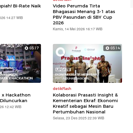
piah! BI-Rate Naik
Video Perumda Tirta
Bhagasasi Menang 3-1 atas
PBV Pasundan di SBY Cup
2026 14:27 WIB
2026
Kamis, 14 Mei 2026 16:17 WIB
03:17
03:14
detikFlash
a x Hackathon
Kolaborasi Prasasti Insight &
Diluncurkan
Kementerian Ekraf: Ekonomi
Kreatif sebagai Mesin Baru
026 12:42 WIB
Pertumbuhan Nasional
Selasa, 23 Des 2025 22:39 WIB