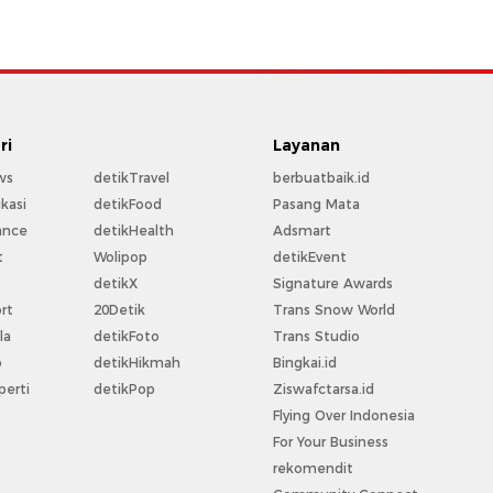
ri
Layanan
ws
detikTravel
berbuatbaik.id
kasi
detikFood
Pasang Mata
ance
detikHealth
Adsmart
t
Wolipop
detikEvent
t
detikX
Signature Awards
rt
20Detik
Trans Snow World
la
detikFoto
Trans Studio
o
detikHikmah
Bingkai.id
perti
detikPop
Ziswafctarsa.id
Flying Over Indonesia
For Your Business
rekomendit