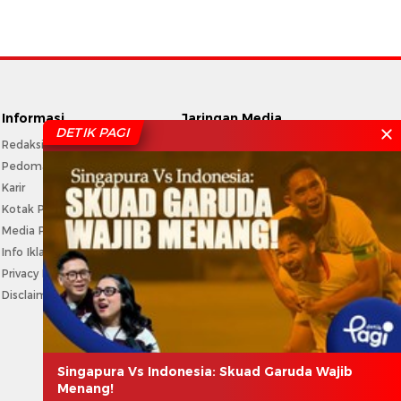
Informasi
Jaringan Media
DETIK PAGI
Redaksi
CNN Indonesia
Pedoman Media Siber
CNBC Indonesia
Karir
Haibunda
Kotak Pos
Beautynesia
Media Partner
Female Daily
Info Iklan
CXO Media
Privacy Policy
Disclaimer
Singapura Vs Indonesia: Skuad Garuda Wajib
Menang!