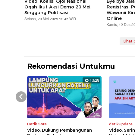
Video: Koalisi Ojol Nasional
Bye bye Jal
Ogah Ikut Aksi Demo 20 Mei,
Registrasi 
Singgung Politisasi
Wawonii Kin
Online
Selasa, 20 Mei 2025 12:45 WIB
Kamis, 12 Des 2
Lihat
Rekomendasi Untukmu
13:28
Prev
Detik Sore
detikUpdate
Video: Dukung Pembangunan
Video: Seri