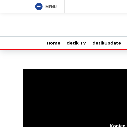
MENU
Home
detik TV
detikUpdate
VjsError
Information
Konten 