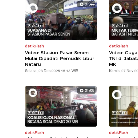
01:44
detikFlash
detikFlash
Video: Stasiun Pasar Senen
Video: Gug
Mulai Dipadati Pemudik Libur
TNI di Jabat
Nataru
MK
Selasa, 23 Des 2025 15:13 WIB
Kamis, 27 Nov 2
01:09
detikFlash
detikFlash