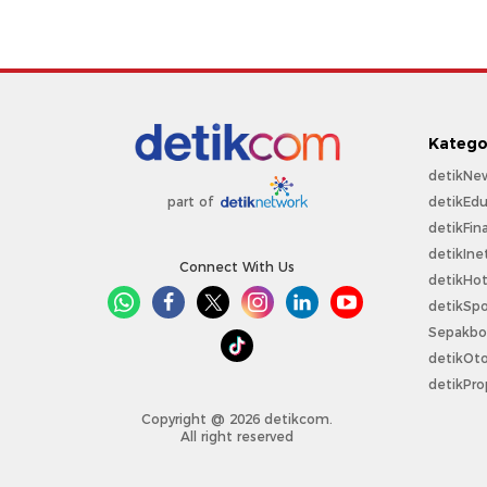
Katego
detikNe
detikEdu
part of
detikFin
detikIne
Connect With Us
detikHo
detikSpo
Sepakbo
detikOt
detikPro
Copyright @ 2026 detikcom.
All right reserved