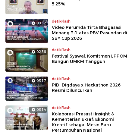
5.25%
detikFlash
00:52
Video Perumda Tirta Bhagasasi
Menang 3-1 atas PBV Pasundan di
SBY Cup 2026
detikFlash
02:56
Festival Syawal: Komitmen LPPOM
Bangun UMKM Tangguh
detikFlash
03:17
PIDI Digdaya x Hackathon 2026
Resmi Diluncurkan
detikFlash
03:14
Kolaborasi Prasasti Insight &
Kementerian Ekraf: Ekonomi
Kreatif sebagai Mesin Baru
Pertumbuhan Nasional