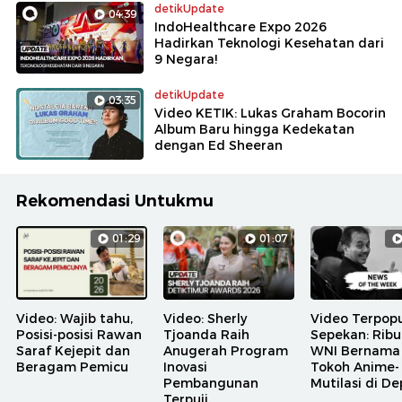
detikUpdate
04:39
IndoHealthcare Expo 2026
Hadirkan Teknologi Kesehatan dari
9 Negara!
detikUpdate
03:35
Video KETIK: Lukas Graham Bocorin
Album Baru hingga Kedekatan
dengan Ed Sheeran
Rekomendasi Untukmu
01:29
01:07
Video: Wajib tahu,
Video: Sherly
Video Terpopu
Posisi-posisi Rawan
Tjoanda Raih
Sepekan: Rib
Saraf Kejepit dan
Anugerah Program
WNI Bernama
Beragam Pemicu
Inovasi
Tokoh Anime-
Pembangunan
Mutilasi di D
Terpuji