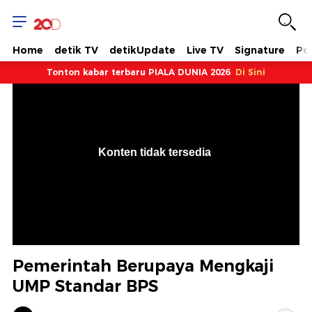
Home
detik TV
detikUpdate
Live TV
Signature
Pol
Tonton kabar terbaru PIALA DUNIA 2026
Di Sini
VjsError
Information
Konten tidak tersedia
.
Pemerintah Berupaya Mengkaji
UMP Standar BPS