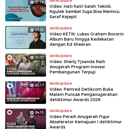
detikUpdate
01:19
Video: Hati-hati! Salah Teknik,
Ngulek Sambel Juga Bisa Memicu
Saraf Kejepit
detikUpdate
03:35
Video KETIK: Lukas Graham Bocorin
Album Baru hingga Kedekatan
dengan Ed Sheeran
detikUpdate
01:07
Video: Sherly Tjoanda Raih
Anugerah Program Inovasi
Pembangunan Terpuji
detikUpdate
02:17
Video: Pemred Detikcom Buka
Malam Puncak Penganugerahan
detiktimur Awards 2026
detikUpdate
04:15
Video Peraih Anugerah Figur
Akselerator Kemajuan I detiktimur
Awards