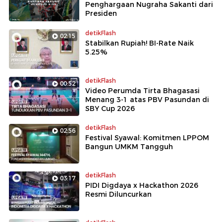
Penghargaan Nugraha Sakanti dari
Presiden
detikFlash
02:15
Stabilkan Rupiah! BI-Rate Naik
5.25%
detikFlash
00:52
Video Perumda Tirta Bhagasasi
Menang 3-1 atas PBV Pasundan di
SBY Cup 2026
detikFlash
02:56
Festival Syawal: Komitmen LPPOM
Bangun UMKM Tangguh
detikFlash
03:17
PIDI Digdaya x Hackathon 2026
Resmi Diluncurkan