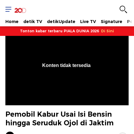
Home
detik TV
detikUpdate
Live TV
Signature
Pol
Tonton kabar terbaru PIALA DUNIA 2026
Di Sini
VjsError
Information
Konten tidak tersedia
.
Pemobil Kabur Usai Isi Bensin
hingga Seruduk Ojol di Jaktim