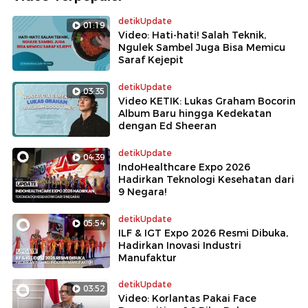
detikUpdate
01:19
Video: Hati-hati! Salah Teknik,
Ngulek Sambel Juga Bisa Memicu
Saraf Kejepit
detikUpdate
03:35
Video KETIK: Lukas Graham Bocorin
Album Baru hingga Kedekatan
dengan Ed Sheeran
detikUpdate
04:39
IndoHealthcare Expo 2026
Hadirkan Teknologi Kesehatan dari
9 Negara!
detikUpdate
05:54
ILF & IGT Expo 2026 Resmi Dibuka,
Hadirkan Inovasi Industri
Manufaktur
detikUpdate
03:52
Video: Korlantas Pakai Face