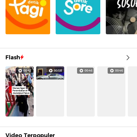
Flash
00:42
00:58
00:46
00:46
Video Terpopuler