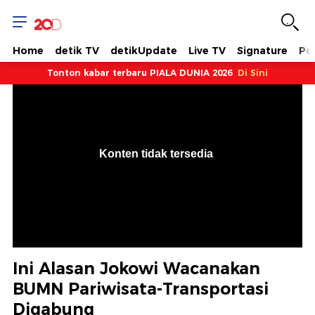
Home
detik TV
detikUpdate
Live TV
Signature
Pol
Tonton kabar terbaru PIALA DUNIA 2026
Di Sini
VjsError
Information
Konten tidak tersedia
.
Ini Alasan Jokowi Wacanakan
BUMN Pariwisata-Transportasi
Digabung