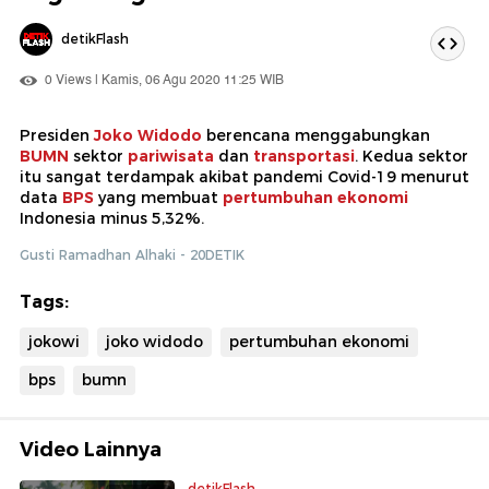
detikFlash
0 Views | Kamis, 06 Agu 2020 11:25 WIB
Presiden
Joko Widodo
berencana menggabungkan
BUMN
sektor
pariwisata
dan
transportasi
. Kedua sektor
itu sangat terdampak akibat pandemi Covid-19 menurut
data
BPS
yang membuat
pertumbuhan ekonomi
Indonesia minus 5,32%.
Gusti Ramadhan Alhaki - 20DETIK
Tags:
jokowi
joko widodo
pertumbuhan ekonomi
bps
bumn
Video Lainnya
detikFlash