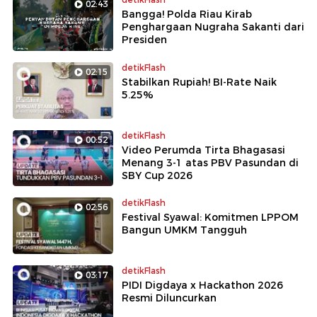
02:43
Bangga! Polda Riau Kirab
Penghargaan Nugraha Sakanti dari
Presiden
detikFlash
02:15
Stabilkan Rupiah! BI-Rate Naik
5.25%
detikFlash
00:52
Video Perumda Tirta Bhagasasi
Menang 3-1 atas PBV Pasundan di
SBY Cup 2026
detikFlash
02:56
Festival Syawal: Komitmen LPPOM
Bangun UMKM Tangguh
detikFlash
03:17
PIDI Digdaya x Hackathon 2026
Resmi Diluncurkan