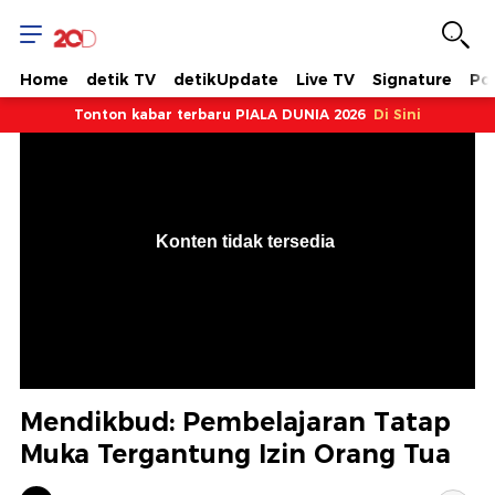
Home
detik TV
detikUpdate
Live TV
Signature
Pol
Tonton kabar terbaru PIALA DUNIA 2026
Di Sini
VjsError
Information
Konten tidak tersedia
.
Mendikbud: Pembelajaran Tatap
Muka Tergantung Izin Orang Tua