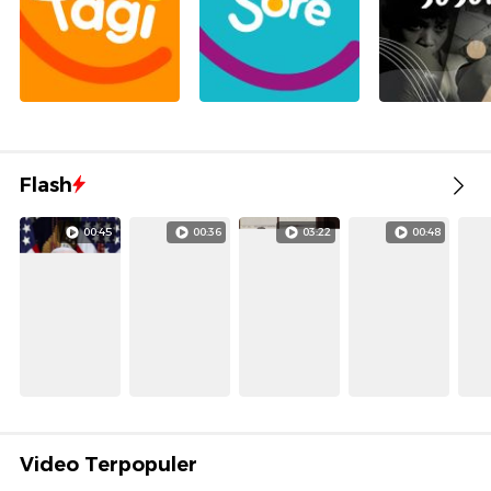
Flash
00:45
00:36
03:22
00:48
Video Terpopuler