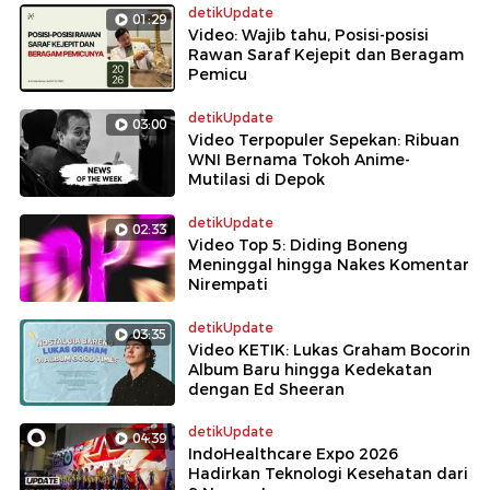
detikUpdate
01:29
Video: Wajib tahu, Posisi-posisi
Rawan Saraf Kejepit dan Beragam
Pemicu
detikUpdate
03:00
Video Terpopuler Sepekan: Ribuan
WNI Bernama Tokoh Anime-
Mutilasi di Depok
detikUpdate
02:33
Video Top 5: Diding Boneng
Meninggal hingga Nakes Komentar
Nirempati
detikUpdate
03:35
Video KETIK: Lukas Graham Bocorin
Album Baru hingga Kedekatan
dengan Ed Sheeran
detikUpdate
04:39
IndoHealthcare Expo 2026
Hadirkan Teknologi Kesehatan dari