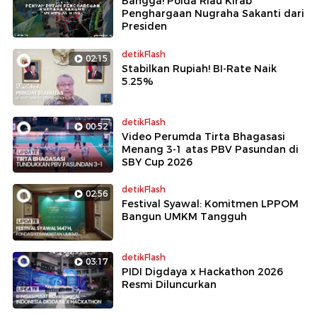
Bangga! Polda Riau Kirab
Penghargaan Nugraha Sakanti dari
Presiden
detikFlash
02:15
Stabilkan Rupiah! BI-Rate Naik
5.25%
detikFlash
00:52
Video Perumda Tirta Bhagasasi
Menang 3-1 atas PBV Pasundan di
SBY Cup 2026
detikFlash
02:56
Festival Syawal: Komitmen LPPOM
Bangun UMKM Tangguh
detikFlash
03:17
PIDI Digdaya x Hackathon 2026
Resmi Diluncurkan