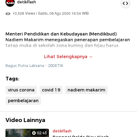
detikFlash
10,528 Views | Sabtu, 08 Agu 2020 16:04 WIB
Menteri Pendidikan dan Kebudayaan (Mendikbud)
Nadiem Makarim menegaskan penerapan pembelajaran
tatap muka di sekolah zona kuning dan hijau harus
melalui izin orang tua. Tak hanya itu sekolah wajib
Lihat Selengkapnya
menerapkan protokol kesehatan yang ketat.
Bagus Putra Laksana - 20DETIK
Tags:
virus corona
covid 19
nadiem makarim
pembelajaran
Video Lainnya
detikFlash
02:43