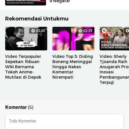
9 Negara!
Rekomendasi Untukmu
03:00
02:33
Video Terpopuler
Video Top 5: Diding
Video: Sherly
Sepekan: Ribuan
Boneng Meninggal
Tjoanda Raih
WNI Bernama
hingga Nakes
Anugerah Pr
Tokoh Anime-
Komentar
Inovasi
Mutilasi di Depok
Nirempati
Pembanguna
Terpuji