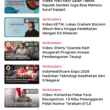
Video: Hati-hati! Salah Teknik,
Ngulek Sambel Juga Bisa Memicu
Saraf Kejepit
detikUpdate
03:35
Video KETIK: Lukas Graham Bocorin
Album Baru hingga Kedekatan
dengan Ed Sheeran
detikUpdate
01:07
Video: Sherly Tjoanda Raih
Anugerah Program Inovasi
Pembangunan Terpuji
detikUpdate
04:39
IndoHealthcare Expo 2026
Hadirkan Teknologi Kesehatan dari
9 Negara!
detikUpdate
03:52
Video: Korlantas Pakai Face
Recognition, 16 Ribu Pelanggaran
Pelat Nomor Terekam ETLE