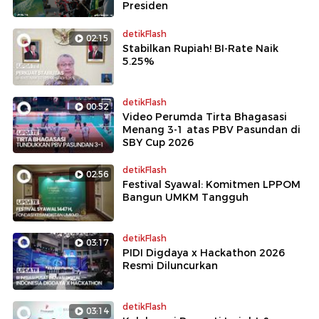
Presiden
detikFlash
02:15
Stabilkan Rupiah! BI-Rate Naik
5.25%
detikFlash
00:52
Video Perumda Tirta Bhagasasi
Menang 3-1 atas PBV Pasundan di
SBY Cup 2026
detikFlash
02:56
Festival Syawal: Komitmen LPPOM
Bangun UMKM Tangguh
detikFlash
03:17
PIDI Digdaya x Hackathon 2026
Resmi Diluncurkan
detikFlash
03:14