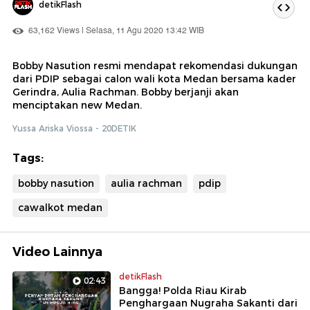
detikFlash
63,162 Views | Selasa, 11 Agu 2020 13:42 WIB
Bobby Nasution resmi mendapat rekomendasi dukungan
dari PDIP sebagai calon wali kota Medan bersama kader
Gerindra, Aulia Rachman. Bobby berjanji akan
menciptakan new Medan.
Yussa Ariska Viossa - 20DETIK
Tags:
bobby nasution
aulia rachman
pdip
cawalkot medan
Video Lainnya
detikFlash
02:43
Bangga! Polda Riau Kirab
Penghargaan Nugraha Sakanti dari