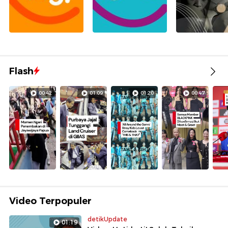
Flash
00:42
01:09
01:20
00:47
Video Terpopuler
detikUpdate
01:19