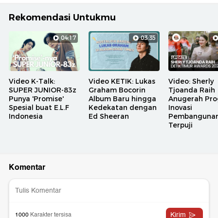
Rekomendasi Untukmu
04:17
03:35
Video K-Talk:
Video KETIK: Lukas
Video: Sherly
SUPER JUNIOR-83z
Graham Bocorin
Tjoanda Raih
Punya 'Promise'
Album Baru hingga
Anugerah Pr
Spesial buat E.L.F
Kedekatan dengan
Inovasi
Indonesia
Ed Sheeran
Pembanguna
Terpuji