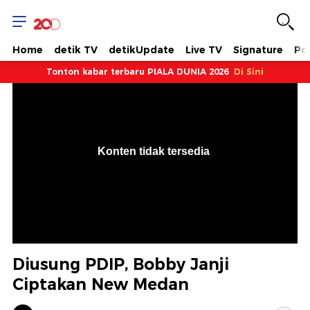
Home
detik TV
detikUpdate
Live TV
Signature
Pol
Tonton kabar terbaru PIALA DUNIA 2026
Di Sini
VjsError
Information
Konten tidak tersedia
.
Diusung PDIP, Bobby Janji
Ciptakan New Medan