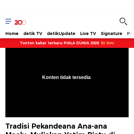
Home
detik TV
detikUpdate
Live TV
Signature
Pol
Tonton kabar terbaru PIALA DUNIA 2026
Di Sini
VjsError
Information
Konten tidak tersedia
.
Tradisi Pekandeana Ana-ana