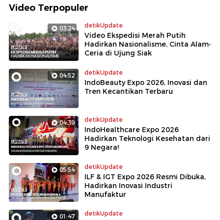
Video Terpopuler
detikUpdate
03:24
Video Ekspedisi Merah Putih
Hadirkan Nasionalisme, Cinta Alam-
Ceria di Ujung Siak
detikUpdate
04:52
IndoBeauty Expo 2026, Inovasi dan
Tren Kecantikan Terbaru
detikUpdate
04:39
IndoHealthcare Expo 2026
Hadirkan Teknologi Kesehatan dari
9 Negara!
detikUpdate
05:54
ILF & IGT Expo 2026 Resmi Dibuka,
Hadirkan Inovasi Industri
Manufaktur
detikUpdate
01:47