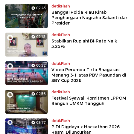
detikFlash
02:43
Bangga! Polda Riau Kirab
Penghargaan Nugraha Sakanti dari
Presiden
detikFlash
02:15
Stabilkan Rupiah! BI-Rate Naik
5.25%
detikFlash
00:52
Video Perumda Tirta Bhagasasi
Menang 3-1 atas PBV Pasundan di
SBY Cup 2026
detikFlash
02:56
Festival Syawal: Komitmen LPPOM
Bangun UMKM Tangguh
detikFlash
03:17
PIDI Digdaya x Hackathon 2026
Resmi Diluncurkan