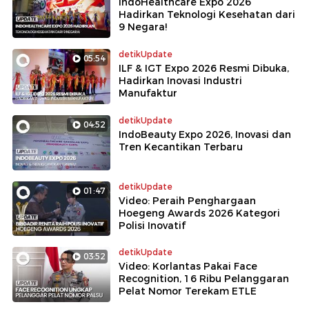
IndoHealthcare Expo 2026
Hadirkan Teknologi Kesehatan dari
9 Negara!
detikUpdate
05:54
ILF & IGT Expo 2026 Resmi Dibuka,
Hadirkan Inovasi Industri
Manufaktur
detikUpdate
04:52
IndoBeauty Expo 2026, Inovasi dan
Tren Kecantikan Terbaru
detikUpdate
01:47
Video: Peraih Penghargaan
Hoegeng Awards 2026 Kategori
Polisi Inovatif
detikUpdate
03:52
Video: Korlantas Pakai Face
Recognition, 16 Ribu Pelanggaran
Pelat Nomor Terekam ETLE