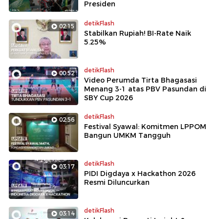
Presiden
detikFlash
02:15
Stabilkan Rupiah! BI-Rate Naik
5.25%
detikFlash
00:52
Video Perumda Tirta Bhagasasi
Menang 3-1 atas PBV Pasundan di
SBY Cup 2026
detikFlash
02:56
Festival Syawal: Komitmen LPPOM
Bangun UMKM Tangguh
detikFlash
03:17
PIDI Digdaya x Hackathon 2026
Resmi Diluncurkan
detikFlash
03:14