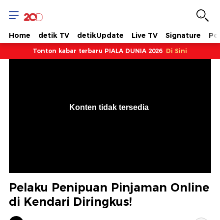
Home
detik TV
detikUpdate
Live TV
Signature
Pol
Tonton kabar terbaru PIALA DUNIA 2026
Di Sini
VjsError
Information
Konten tidak tersedia
.
Pelaku Penipuan Pinjaman Online
di Kendari Diringkus!