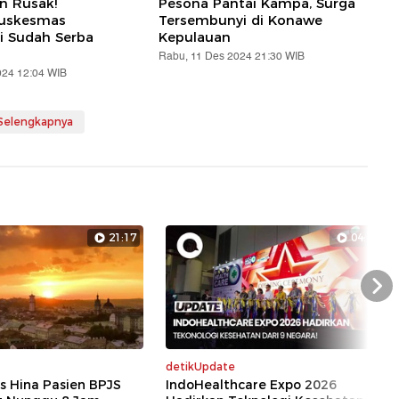
an Rusak!
Pesona Pantai Kampa, Surga
Puskesmas
Tersembunyi di Konawe
i Sudah Serba
Kepulauan
Rabu, 11 Des 2024 21:30 WIB
024 12:04 WIB
 Selengkapnya
21:17
04:39
Nex
detikUpdate
s Hina Pasien BPJS
IndoHealthcare Expo 2026