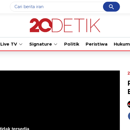
Cancel
Yang sedang ramai dicari
Tonton kabar t
#1
gempa hari ini
#2
gempa
Live TV
Signature
Politik
Peristiwa
Hukum
#3
iran
#4
demo
#5
prabowo
2
Promoted
Terakhir yang dicari
Loading...
tidak tersedia
.