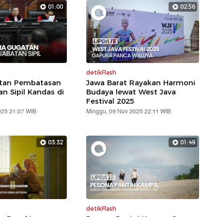
01:00
02:56
detikFlash
atan Pembatasan
Jawa Barat Rayakan Harmoni
an Sipil Kandas di
Budaya lewat West Java
Festival 2025
025 21:07 WIB
Minggu, 09 Nov 2025 22:11 WIB
03:32
01:49
detikFlash