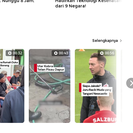
t Nunggu 8 Jam,
Hadirkan Teknologi Kesehatan
dari 9 Negara!
Selengkapnya
00:32
00:43
00:56