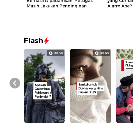
Berhasil Dipadamkan, Petugas
yang Curha
Masih Lakukan Pendinginan
Alarm Apa?
Flash
00:50
00:49
Prev