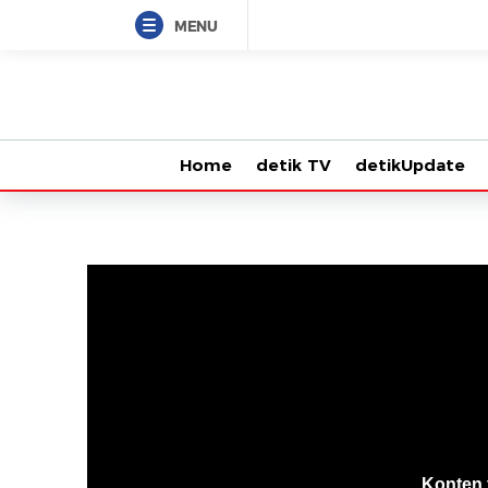
MENU
Home
detik TV
detikUpdate
VjsError
Information
Konten 