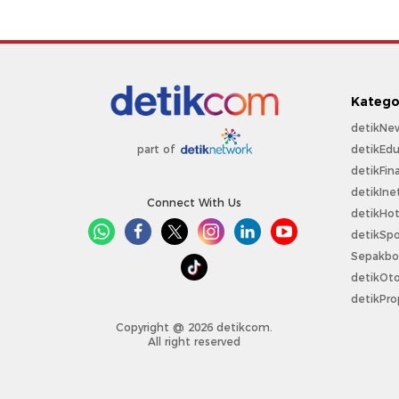
Katego
detikNe
detikEdu
part of
detikFin
detikIne
Connect With Us
detikHo
detikSpo
Sepakbo
detikOt
detikPro
Copyright @ 2026 detikcom.
All right reserved