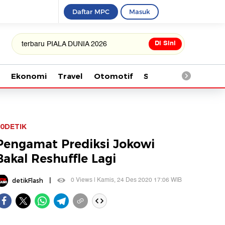
Daftar MPC
Masuk
Di Sini
erbaru PIALA DUNIA 2026
Ekonomi
Travel
Otomotif
Saintek
Kesehata
0DETIK
Pengamat Prediksi Jokowi
Bakal Reshuffle Lagi
|
0 Views | Kamis, 24 Des 2020 17:06 WIB
detikFlash