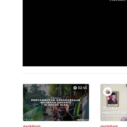
02:43
detikFlash
detikFlash