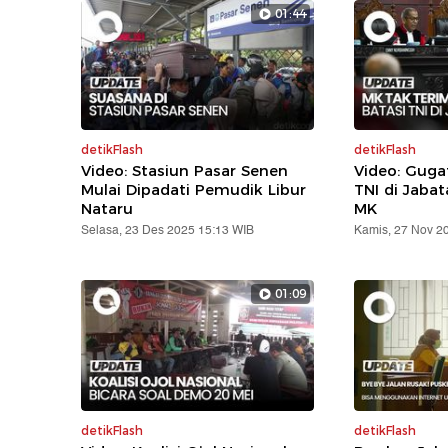
01:44
detikFlash
detikFlash
Video: Stasiun Pasar Senen
Video: Gug
Mulai Dipadati Pemudik Libur
TNI di Jabat
Nataru
MK
Selasa, 23 Des 2025 15:13 WIB
Kamis, 27 Nov 2
01:09
detikFlash
detikFlash