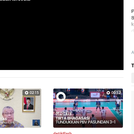
P
S
k
d
A
T
02:15
00:52
detikFlash