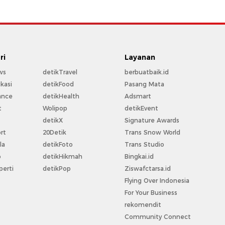
ri
Layanan
ws
detikTravel
berbuatbaik.id
kasi
detikFood
Pasang Mata
ance
detikHealth
Adsmart
t
Wolipop
detikEvent
t
detikX
Signature Awards
rt
20Detik
Trans Snow World
la
detikFoto
Trans Studio
o
detikHikmah
Bingkai.id
perti
detikPop
Ziswafctarsa.id
Flying Over Indonesia
For Your Business
rekomendit
Community Connect