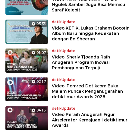
Ngulek Sambel Juga Bisa Memicu
Saraf Kejepit
detikUpdate
03:35
Video KETIK: Lukas Graham Bocorin
Album Baru hingga Kedekatan
dengan Ed Sheeran
detikUpdate
01:07
Video: Sherly Tjoanda Raih
Anugerah Program Inovasi
Pembangunan Terpuji
detikUpdate
02:17
Video: Pemred Detikcom Buka
Malam Puncak Penganugerahan
detiktimur Awards 2026
detikUpdate
04:15
Video Peraih Anugerah Figur
Akselerator Kemajuan I detiktimur
Awards