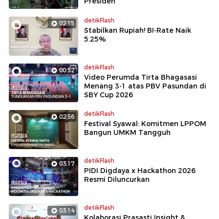
Presiden
detikFlash
02:15
Stabilkan Rupiah! BI-Rate Naik
5.25%
detikFlash
00:52
Video Perumda Tirta Bhagasasi
Menang 3-1 atas PBV Pasundan di
SBY Cup 2026
detikFlash
02:56
Festival Syawal: Komitmen LPPOM
Bangun UMKM Tangguh
detikFlash
03:17
PIDI Digdaya x Hackathon 2026
Resmi Diluncurkan
detikFlash
03:14
Kolaborasi Prasasti Insight &