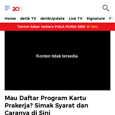
Home
detik TV
detikUpdate
Live TV
Signature
Pol
Tonton kabar terbaru PIALA DUNIA 2026
Di Sini
VjsError
Information
Konten tidak tersedia
.
Mau Daftar Program Kartu
Prakerja? Simak Syarat dan
Caranya di Sini