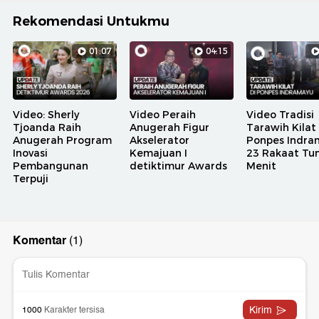
Rekomendasi Untukmu
01:07
04:15
Video: Sherly
Video Peraih
Video Tradisi
Tjoanda Raih
Anugerah Figur
Tarawih Kilat 
Anugerah Program
Akselerator
Ponpes Indra
Inovasi
Kemajuan I
23 Rakaat Tun
Pembangunan
detiktimur Awards
Menit
Terpuji