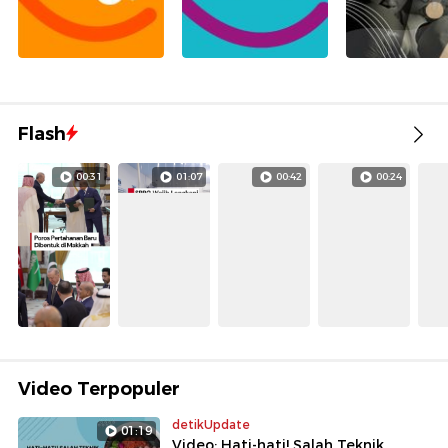
Flash
00:31
01:07
00:42
00:24
Video Terpopuler
detikUpdate
01:19
Video: Hati-hati! Salah Teknik,