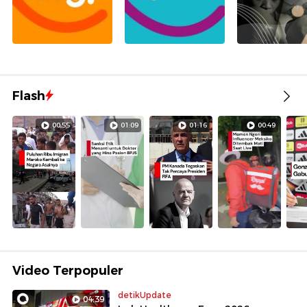
Flash
00:55
01:09
01:16
00:49
Video Terpopuler
detikUpdate
04:39