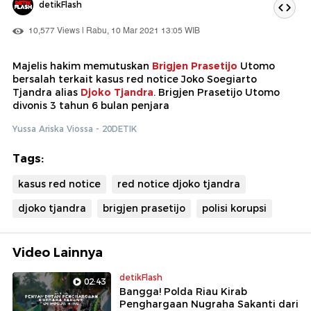
detikFlash
10,577 Views | Rabu, 10 Mar 2021 13:05 WIB
Majelis hakim memutuskan
Brigjen Prasetijo
Utomo
bersalah terkait kasus red notice Joko Soegiarto
Tjandra alias
Djoko Tjandra
. Brigjen Prasetijo Utomo
divonis 3 tahun 6 bulan penjara
Yussa Ariska Viossa - 20DETIK
Tags:
kasus red notice
red notice djoko tjandra
djoko tjandra
brigjen prasetijo
polisi korupsi
Video Lainnya
detikFlash
02:43
Bangga! Polda Riau Kirab
Penghargaan Nugraha Sakanti dari