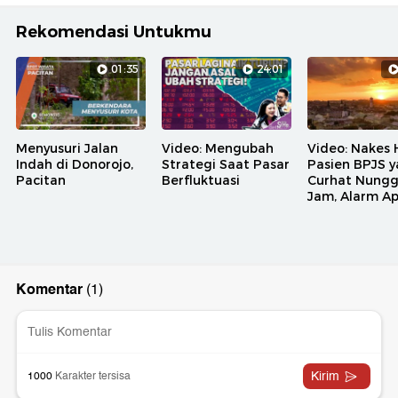
Rekomendasi Untukmu
01:35
24:01
Menyusuri Jalan
Video: Mengubah
Video: Nakes 
Indah di Donorojo,
Strategi Saat Pasar
Pasien BPJS 
Pacitan
Berfluktuasi
Curhat Nungg
Jam, Alarm A