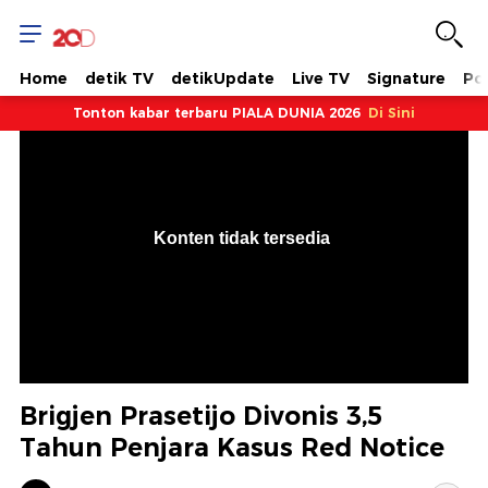
Home
detik TV
detikUpdate
Live TV
Signature
Pol
Tonton kabar terbaru PIALA DUNIA 2026
Di Sini
VjsError
Information
Konten tidak tersedia
.
Brigjen Prasetijo Divonis 3,5
Tahun Penjara Kasus Red Notice