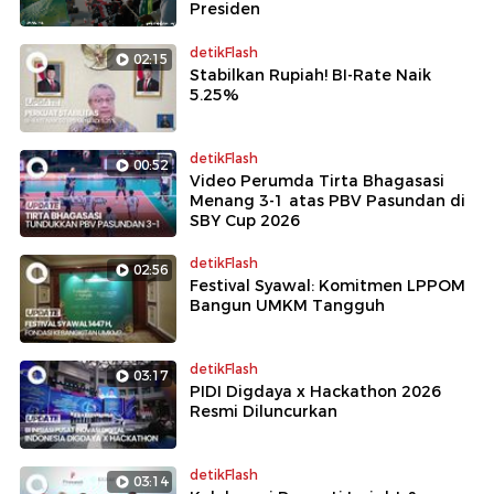
Presiden
detikFlash
02:15
Stabilkan Rupiah! BI-Rate Naik
5.25%
detikFlash
00:52
Video Perumda Tirta Bhagasasi
Menang 3-1 atas PBV Pasundan di
SBY Cup 2026
detikFlash
02:56
Festival Syawal: Komitmen LPPOM
Bangun UMKM Tangguh
detikFlash
03:17
PIDI Digdaya x Hackathon 2026
Resmi Diluncurkan
detikFlash
03:14