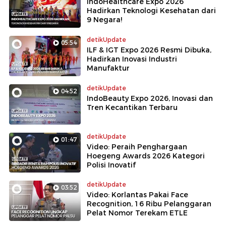
IndoHealthcare Expo 2026
Hadirkan Teknologi Kesehatan dari
9 Negara!
detikUpdate
05:54
ILF & IGT Expo 2026 Resmi Dibuka,
Hadirkan Inovasi Industri
Manufaktur
detikUpdate
04:52
IndoBeauty Expo 2026, Inovasi dan
Tren Kecantikan Terbaru
detikUpdate
01:47
Video: Peraih Penghargaan
Hoegeng Awards 2026 Kategori
Polisi Inovatif
detikUpdate
03:52
Video: Korlantas Pakai Face
Recognition, 16 Ribu Pelanggaran
Pelat Nomor Terekam ETLE