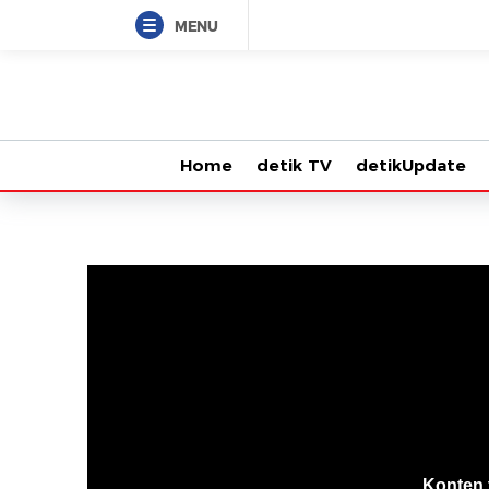
MENU
Home
detik TV
detikUpdate
VjsError
Information
Konten 