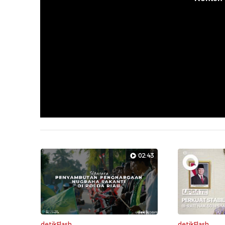
02:43
detikFlash
detikFlash