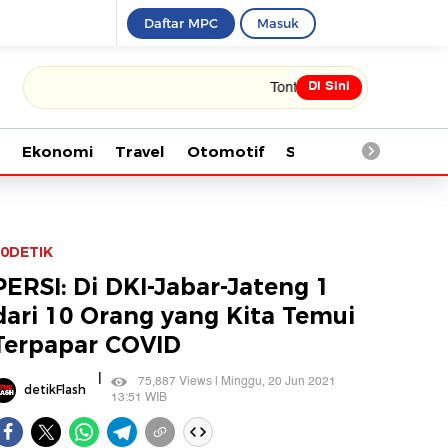
Daftar MPC
Masuk
Di Sini
Tonton kabar terbaru PIALA DUNIA 
Ekonomi
Travel
Otomotif
Saintek
Kesehata
0DETIK
PERSI: Di DKI-Jabar-Jateng 1
dari 10 Orang yang Kita Temui
Terpapar COVID
|
75,887 Views | Minggu, 20 Jun 2021
detikFlash
13:51 WIB