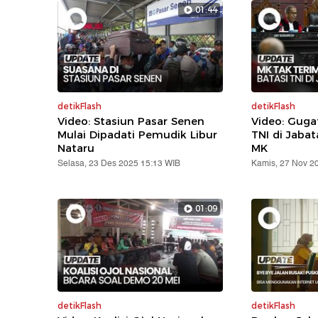
01:44
detikFlash
detikFlash
Video: Stasiun Pasar Senen
Video: Gug
Mulai Dipadati Pemudik Libur
TNI di Jabat
Nataru
MK
Selasa, 23 Des 2025 15:13 WIB
Kamis, 27 Nov 2
01:09
detikFlash
detikFlash