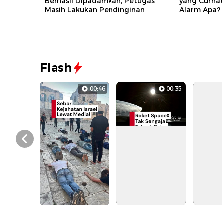
Berhasil Dipadamkan, Petugas
yang Curha
Masih Lakukan Pendinginan
Alarm Apa?
Flash
00:46
00:35
Prev