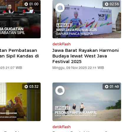
01:00
02:56
detikFlash
atan Pembatasan
Jawa Barat Rayakan Harmoni
an Sipil Kandas di
Budaya lewat West Java
Festival 2025
025 21:07 WIB
Minggu, 09 Nov 2025 22:11 WIB
03:32
01:49
detikFlash