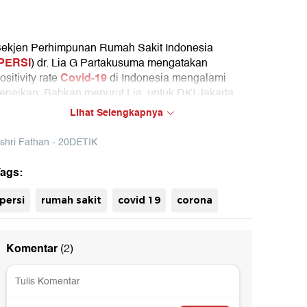
ekjen Perhimpunan Rumah Sakit Indonesia
PERSI
) dr. Lia G Partakusuma mengatakan
Covid-19
ositivity rate
di Indonesia mengalami
enaikan. Bahkan menurut Lia, untuk DKI Jakarta,
awa Barat, dan Jawa Tengah, satu dari sepuluh
Lihat Selengkapnya
rang yang kita temui kemungkinan terpapar Covid-
9.
shri Fathan - 20DETIK
ags:
persi
rumah sakit
covid 19
corona