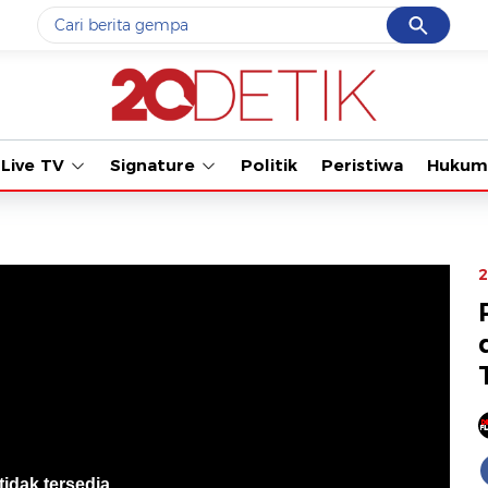
Cancel
Yang sedang ramai dicari
#1
gempa hari ini
#2
gempa
Live TV
Signature
Politik
Peristiwa
Hukum
#3
iran
#4
demo
#5
prabowo
2
Promoted
Terakhir yang dicari
Loading...
tidak tersedia
.