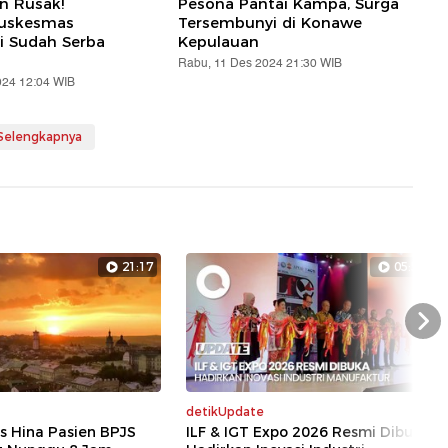
an Rusak!
Pesona Pantai Kampa, Surga
Puskesmas
Tersembunyi di Konawe
i Sudah Serba
Kepulauan
Rabu, 11 Des 2024 21:30 WIB
024 12:04 WIB
 Selengkapnya
21:17
05:54
Nex
detikUpdate
s Hina Pasien BPJS
ILF & IGT Expo 2026 Resmi Dibuka,