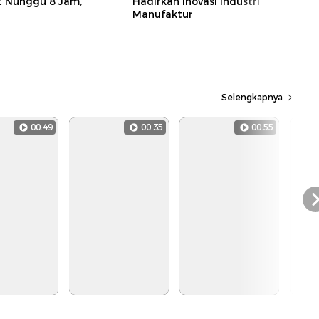
t Nunggu 8 Jam,
Hadirkan Inovasi Industri
Manufaktur
Selengkapnya
00:49
00:35
00:55