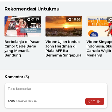
Rekomendasi Untukmu
01:17
18:36
Berbelanja di Pasar
Video: Ujian Kedua
Video: Singap
Cimol Gede Bage
John Herdman di
Indonesia: Sk
yang Menarik,
Piala AFF Itu
Garuda Wajib
Bandung
Bernama Singapura
Menang!