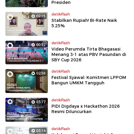
Presiden
detikFlash
02:15
Stabilkan Rupiah! BI-Rate Naik
5.25%
detikFlash
00:52
Video Perumda Tirta Bhagasasi
Menang 3-1 atas PBV Pasundan di
SBY Cup 2026
detikFlash
02:56
Festival Syawal: Komitmen LPPOM
Bangun UMKM Tangguh
detikFlash
03:17
PIDI Digdaya x Hackathon 2026
Resmi Diluncurkan
detikFlash
03:14