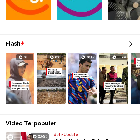
Flash
01:11
00:51
00:47
00:29
Video Terpopuler
detikUpdate
03:52