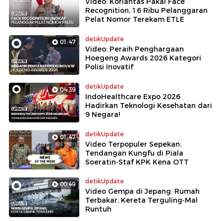
Video: Korlantas Pakai Face
Recognition, 16 Ribu Pelanggaran
Pelat Nomor Terekam ETLE
detikUpdate
01:47
Video: Peraih Penghargaan
Hoegeng Awards 2026 Kategori
Polisi Inovatif
detikUpdate
04:39
IndoHealthcare Expo 2026
Hadirkan Teknologi Kesehatan dari
9 Negara!
detikUpdate
01:47
Video Terpopuler Sepekan:
Tendangan Kungfu di Piala
Soeratin-Staf KPK Kena OTT
detikUpdate
00:49
Video Gempa di Jepang: Rumah
Terbakar, Kereta Terguling-Mal
Runtuh