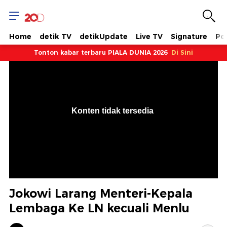
Home
detik TV
detikUpdate
Live TV
Signature
Pol
Tonton kabar terbaru PIALA DUNIA 2026
Di Sini
VjsError
Information
Konten tidak tersedia
.
Jokowi Larang Menteri-Kepala
Lembaga Ke LN kecuali Menlu