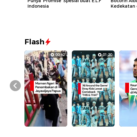
Punya 'Promise' Spesial buat E.L.F
Bocorin Al
Indonesia
Kedekatan 
Flash
00:42
01:20
Prev