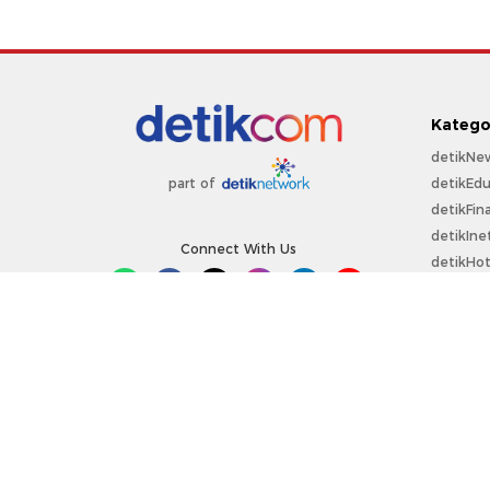
Katego
detikNe
detikEdu
part of
detikFin
detikIne
Connect With Us
detikHo
detikSpo
Sepakbo
detikOt
detikPro
Copyright @ 2026 detikcom.
All right reserved