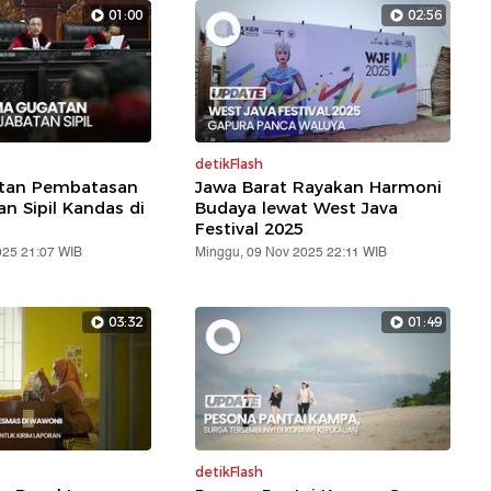
01:00
02:56
detikFlash
atan Pembatasan
Jawa Barat Rayakan Harmoni
an Sipil Kandas di
Budaya lewat West Java
Festival 2025
025 21:07 WIB
Minggu, 09 Nov 2025 22:11 WIB
03:32
01:49
detikFlash