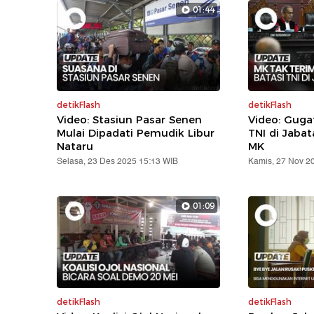
01:44
detikFlash
detikFlash
Video: Stasiun Pasar Senen
Video: Gug
Mulai Dipadati Pemudik Libur
TNI di Jabat
Nataru
MK
Selasa, 23 Des 2025 15:13 WIB
Kamis, 27 Nov 2
01:09
detikFlash
detikFlash