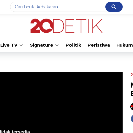
Cancel
Yang sedang ramai dicari
#1
data live draw sgp
#2
kebakaran
Live TV
Signature
Politik
Peristiwa
Hukum
#3
prabowo
#4
iran
#5
gempa hari ini
2
Promoted
Terakhir yang dicari
Loading...
tidak tersedia
.