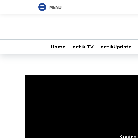
MENU
Home
detik TV
detikUpdate
VjsError
Information
Konten 