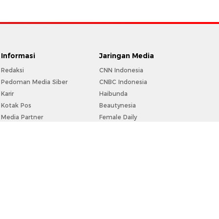
Informasi
Jaringan Media
Redaksi
CNN Indonesia
Pedoman Media Siber
CNBC Indonesia
Karir
Haibunda
Kotak Pos
Beautynesia
Media Partner
Female Daily
Info Iklan
CXO Media
Privacy Policy
Disclaimer