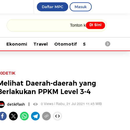
Daftar MPC
Masuk
Di Sini
Tonton kabar terbaru PIALA DUNIA 2026
Ekonomi
Travel
Otomotif
Saintek
Kesehata
0DETIK
Melihat Daerah-daerah yang
Berlakukan PPKM Level 3-4
|
0 Views | Rabu, 21 Jul 2021 11:45 WIB
detikFlash