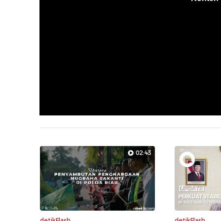
02:43
detikFlash
detikFlash