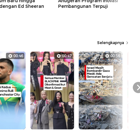
bum Baru hingga
Anugerah Program Inovasi
dengan Ed Sheeran
Pembangunan Terpuji
Selengkapnya
00:46
00:47
00:56