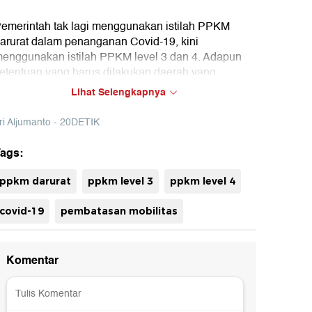
emerintah tak lagi menggunakan istilah PPKM
arurat dalam penanganan Covid-19, kini
enggunakan istilah PPKM level 3 dan 4. Adapun
etentuan yang harus dilakukan daerah yang
enerapkan PPKM level 3 dan 4 sebagai berikut:
Lihat Selengkapnya
ri Aljumanto - 20DETIK
ags:
ppkm darurat
ppkm level 3
ppkm level 4
covid-19
pembatasan mobilitas