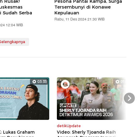
an Rusak!
Pesona Pantai Kampa, Surga
Puskesmas
Tersembunyi di Konawe
i Sudah Serba
Kepulauan
Rabu, 11 Des 2024 21:30 WIB
024 12:04 WIB
 Selengkapnya
03:35
01:07
Nex
detikUpdate
K: Lukas Graham
Video: Sherly Tjoanda Raih