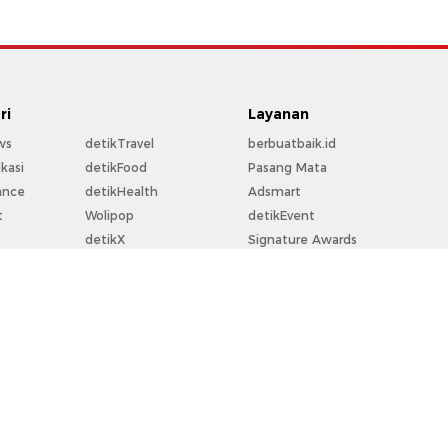
ri
Layanan
ws
detikTravel
berbuatbaik.id
kasi
detikFood
Pasang Mata
ance
detikHealth
Adsmart
t
Wolipop
detikEvent
t
detikX
Signature Awards
rt
20Detik
Trans Snow World
la
detikFoto
Trans Studio
o
detikHikmah
Bingkai.id
perti
detikPop
Ziswafctarsa.id
Flying Over Indonesia
For Your Business
rekomendit
Community Connect