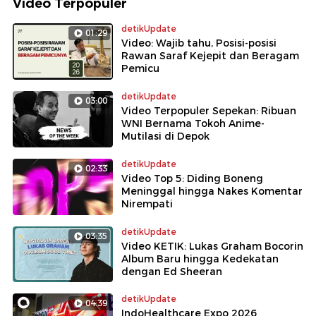
Video Terpopuler
detikUpdate
01:29
Video: Wajib tahu, Posisi-posisi
Rawan Saraf Kejepit dan Beragam
Pemicu
detikUpdate
03:00
Video Terpopuler Sepekan: Ribuan
WNI Bernama Tokoh Anime-
Mutilasi di Depok
detikUpdate
02:33
Video Top 5: Diding Boneng
Meninggal hingga Nakes Komentar
Nirempati
detikUpdate
03:35
Video KETIK: Lukas Graham Bocorin
Album Baru hingga Kedekatan
dengan Ed Sheeran
detikUpdate
04:39
IndoHealthcare Expo 2026