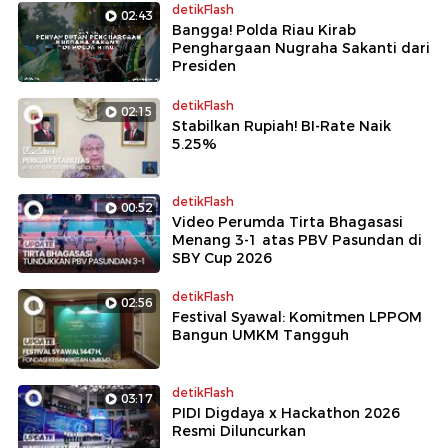
detikFlash
02:43
Bangga! Polda Riau Kirab
Penghargaan Nugraha Sakanti dari
Presiden
detikFlash
02:15
Stabilkan Rupiah! BI-Rate Naik
5.25%
detikFlash
00:52
Video Perumda Tirta Bhagasasi
Menang 3-1 atas PBV Pasundan di
SBY Cup 2026
detikFlash
02:56
Festival Syawal: Komitmen LPPOM
Bangun UMKM Tangguh
detikFlash
03:17
PIDI Digdaya x Hackathon 2026
Resmi Diluncurkan