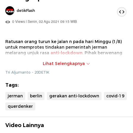
detikFlash
0 Views | Senin, 02 Agu 2021 09:15 WIB
Ratusan orang turun ke jalan n pada hari Minggu (1/8)
untuk memprotes tindakan pemerintah jerman
melarang unjuk rasa
anti-lockdown
. Pihak berwenang
melarang beberapa protes yang didaftarkan untuk akhir
Lihat Selengkapnya
pekan ini, termasuk satu dari gerakan Querdenker.
Tri Aljumanto - 20DETIK
Tags:
jerman
berlin
gerakan anti-lockdown
covid-19
querdenker
Video Lainnya