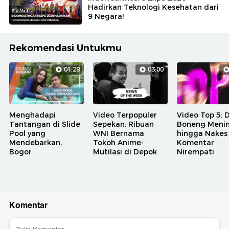
Hadirkan Teknologi Kesehatan dari
9 Negara!
Rekomendasi Untukmu
01:28
03:00
Menghadapi
Video Terpopuler
Video Top 5: 
Tantangan di Slide
Sepekan: Ribuan
Boneng Meni
Pool yang
WNI Bernama
hingga Nakes
Mendebarkan,
Tokoh Anime-
Komentar
Bogor
Mutilasi di Depok
Nirempati