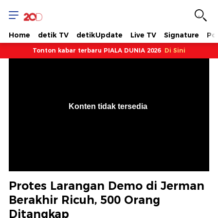
Home
detik TV
detikUpdate
Live TV
Signature
Pol
Tonton kabar terbaru PIALA DUNIA 2026
Di Sini
VjsError
Information
Konten tidak tersedia
.
Protes Larangan Demo di Jerman
Berakhir Ricuh, 500 Orang
Ditangkap