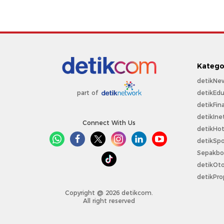
Katego
detikNe
detikEdu
part of
detikFin
detikIne
Connect With Us
detikHo
detikSpo
Sepakbo
detikOt
detikPro
Copyright @ 2026 detikcom.
All right reserved