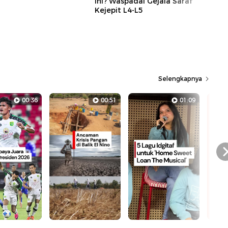
Ini? Waspadai Gejala Saraf
Kejepit L4-L5
Selengkapnya
00:36
00:51
01:09