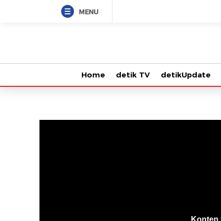
MENU
Home
detik TV
detikUpdate
VjsError
Information
Konten 