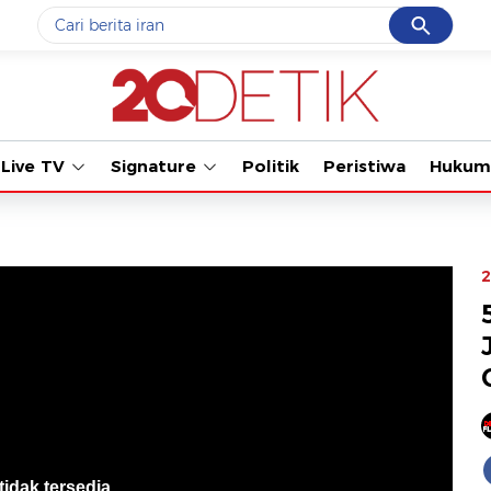
Cancel
Yang sedang ramai dicari
#1
data live draw sgp
#2
gempa hari ini
Live TV
Signature
Politik
Peristiwa
Hukum
#3
prabowo
#4
iran
#5
demo
2
Promoted
Terakhir yang dicari
Loading...
tidak tersedia
.