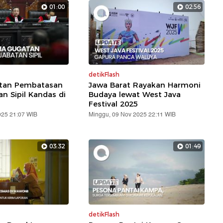
01:00
02:56
detikFlash
atan Pembatasan
Jawa Barat Rayakan Harmoni
an Sipil Kandas di
Budaya lewat West Java
Festival 2025
025 21:07 WIB
Minggu, 09 Nov 2025 22:11 WIB
03:32
01:49
detikFlash