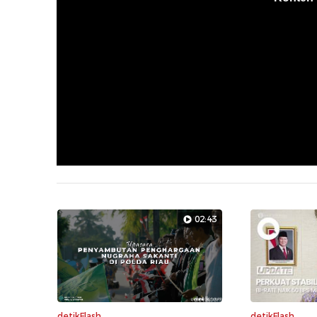
02:43
detikFlash
detikFlash