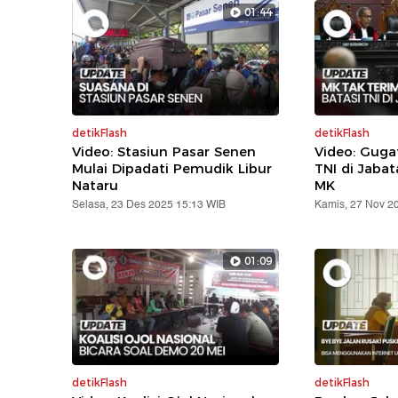
01:44
detikFlash
detikFlash
Video: Stasiun Pasar Senen
Video: Gug
Mulai Dipadati Pemudik Libur
TNI di Jabat
Nataru
MK
Selasa, 23 Des 2025 15:13 WIB
Kamis, 27 Nov 2
01:09
detikFlash
detikFlash