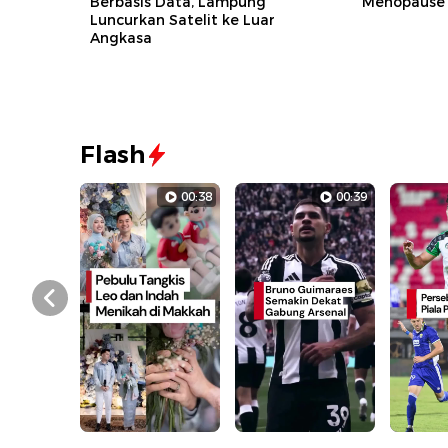
Berbasis Data, Lampung
Menopause
Luncurkan Satelit ke Luar
Angkasa
Flash
00:38
00:39
Prev