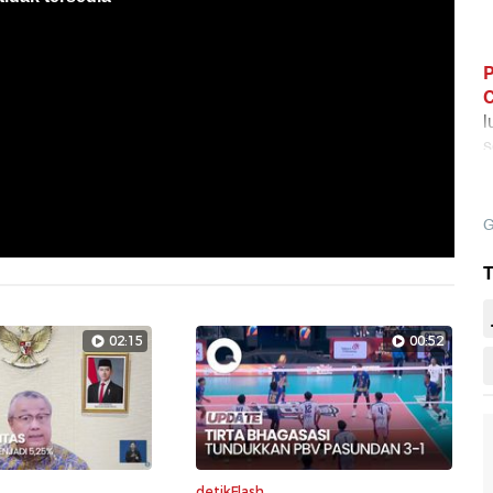
P
C
l
s
G
T
02:15
00:52
detikFlash