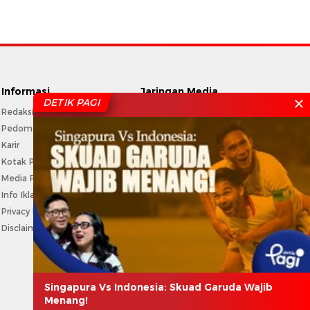
Informasi
Jaringan Media
DETIK PAGI
Redaksi
CNN Indonesia
Pedoman Media Siber
CNBC Indonesia
Karir
Haibunda
Kotak Pos
Beautynesia
Media Partner
Female Daily
Info Iklan
CXO Media
Privacy Policy
Disclaimer
Singapura Vs Indonesia: Skuad Garuda Wajib
Menang!