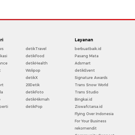
ri
Layanan
ws
detikTravel
berbuatbaik.id
kasi
detikFood
Pasang Mata
ance
detikHealth
Adsmart
t
Wolipop
detikEvent
t
detikX
Signature Awards
rt
20Detik
Trans Snow World
la
detikFoto
Trans Studio
o
detikHikmah
Bingkai.id
perti
detikPop
Ziswafctarsa.id
Flying Over Indonesia
For Your Business
rekomendit