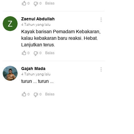
21:17
t
Detik Sore
detikUpdate
Video: Pakar Ungkap Siapa yang
Video Ekspedisi Merah