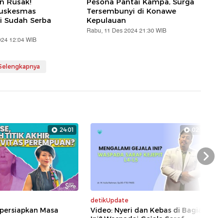
an Rusak!
Pesona Pantai Kampa, Surga
Puskesmas
Tersembunyi di Konawe
i Sudah Serba
Kepulauan
Rabu, 11 Des 2024 21:30 WIB
024 12:04 WIB
 Selengkapnya
24:01
02:13
Nex
detikUpdate
persiapkan Masa
Video: Nyeri dan Kebas di Bagian