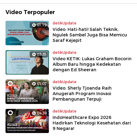
Video Terpopuler
detikUpdate
01:19
Video: Hati-hati! Salah Teknik,
Ngulek Sambel Juga Bisa Memicu
Saraf Kejepit
detikUpdate
03:35
Video KETIK: Lukas Graham Bocorin
Album Baru hingga Kedekatan
dengan Ed Sheeran
detikUpdate
01:07
Video: Sherly Tjoanda Raih
Anugerah Program Inovasi
Pembangunan Terpuji
detikUpdate
04:39
IndoHealthcare Expo 2026
Hadirkan Teknologi Kesehatan dari
9 Negara!