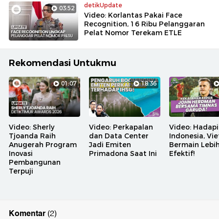
detikUpdate
03:52
Video: Korlantas Pakai Face
Recognition, 16 Ribu Pelanggaran
Pelat Nomor Terekam ETLE
Rekomendasi Untukmu
01:07
18:36
Video: Sherly
Video: Perkapalan
Video: Hadapi
Tjoanda Raih
dan Data Center
Indonesia, Vi
Anugerah Program
Jadi Emiten
Bermain Lebi
Inovasi
Primadona Saat Ini
Efektif!
Pembangunan
Terpuji