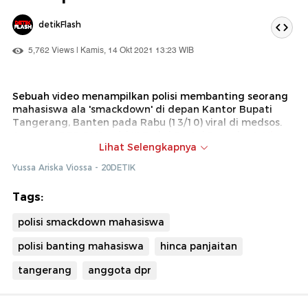
detikFlash
5,762 Views | Kamis, 14 Okt 2021 13:23 WIB
Sebuah video menampilkan polisi membanting seorang
mahasiswa ala 'smackdown' di depan Kantor Bupati
Tangerang, Banten pada Rabu (13/10) viral di medsos.
Anggota DPR RI Komisi III Fraksi Partai Demokrat,
Hinca
Lihat Selengkapnya
Panjaitan
meminta agar pihak kepolisian
mengintrospeksi tindakan tersebut dan meminta semua
Yussa Ariska Viossa - 20DETIK
jajaran polisi menjalankan tugas dengan humanis.
Tags:
polisi smackdown mahasiswa
polisi banting mahasiswa
hinca panjaitan
tangerang
anggota dpr