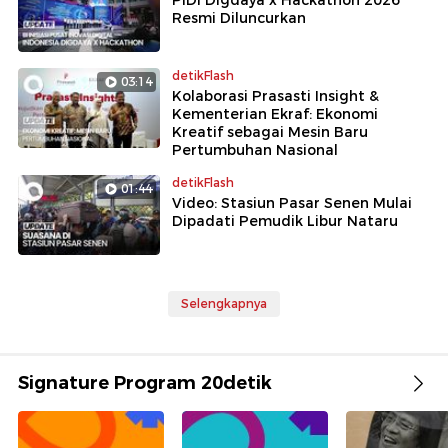
PIDI Digdaya x Hackathon 2026
Resmi Diluncurkan
detikFlash
03:14
Kolaborasi Prasasti Insight &
Kementerian Ekraf: Ekonomi
Kreatif sebagai Mesin Baru
Pertumbuhan Nasional
detikFlash
01:44
Video: Stasiun Pasar Senen Mulai
Dipadati Pemudik Libur Nataru
Selengkapnya
Signature Program 20detik