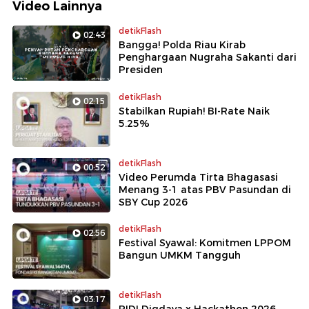
Video Lainnya
detikFlash
02:43
Bangga! Polda Riau Kirab
Penghargaan Nugraha Sakanti dari
Presiden
detikFlash
02:15
Stabilkan Rupiah! BI-Rate Naik
5.25%
detikFlash
00:52
Video Perumda Tirta Bhagasasi
Menang 3-1 atas PBV Pasundan di
SBY Cup 2026
detikFlash
02:56
Festival Syawal: Komitmen LPPOM
Bangun UMKM Tangguh
detikFlash
03:17