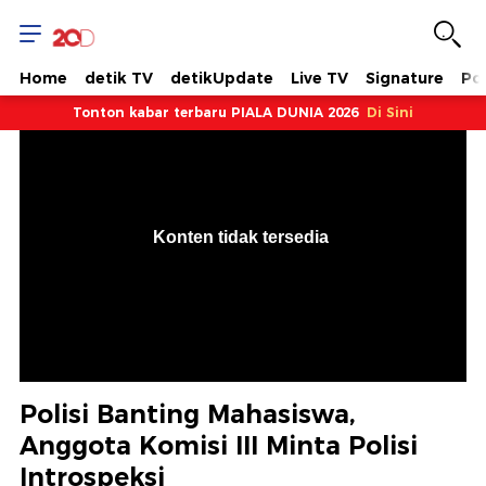
Home
detik TV
detikUpdate
Live TV
Signature
Pol
Tonton kabar terbaru PIALA DUNIA 2026
Di Sini
VjsError
Information
Konten tidak tersedia
.
Polisi Banting Mahasiswa,
Anggota Komisi III Minta Polisi
Introspeksi