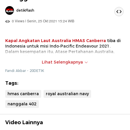
detikFlash
0 Views | Senin, 25 Okt 2021 15:24 WIB
Kapal Angkatan Laut Australia HMAS Canberra
tiba di
Indonesia untuk misi Indo-Pacific Endeavour 2021.
Dalam kesempatan itu, Atase Pertahanan Australia,
Rodd Griffiths berikan donasi dari komunitas kapal
Lihat Selengkapnya
selam Australia untuk keluarga korban KRI Nanggala.
Fandi Akbar - 20DETIK
Tags:
hmas canberra
royal australian navy
nanggala 402
Video Lainnya