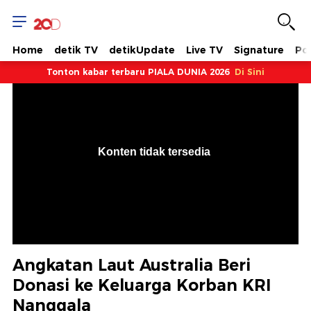
Home
detik TV
detikUpdate
Live TV
Signature
Pol
Tonton kabar terbaru PIALA DUNIA 2026
Di Sini
VjsError
Information
Konten tidak tersedia
.
Angkatan Laut Australia Beri
Donasi ke Keluarga Korban KRI
Nanggala