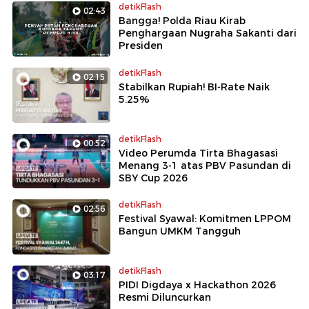
detikFlash
02:43
Bangga! Polda Riau Kirab
Penghargaan Nugraha Sakanti dari
Presiden
detikFlash
02:15
Stabilkan Rupiah! BI-Rate Naik
5.25%
detikFlash
00:52
Video Perumda Tirta Bhagasasi
Menang 3-1 atas PBV Pasundan di
SBY Cup 2026
detikFlash
02:56
Festival Syawal: Komitmen LPPOM
Bangun UMKM Tangguh
detikFlash
03:17
PIDI Digdaya x Hackathon 2026
Resmi Diluncurkan