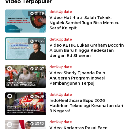
Video Terpopuler
detikUpdate
01:19
Video: Hati-hati! Salah Teknik,
Ngulek Sambel Juga Bisa Memicu
Saraf Kejepit
detikUpdate
03:35
Video KETIK: Lukas Graham Bocorin
Album Baru hingga Kedekatan
dengan Ed Sheeran
detikUpdate
01:07
Video: Sherly Tjoanda Raih
Anugerah Program Inovasi
Pembangunan Terpuji
detikUpdate
04:39
IndoHealthcare Expo 2026
Hadirkan Teknologi Kesehatan dari
9 Negara!
detikUpdate
03:52
Video: Korlantas Pakai Face