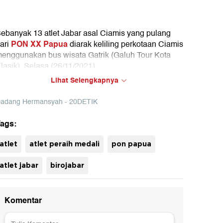
ebanyak 13 atlet Jabar asal Ciamis yang pulang
PON XX Papua
ari
diarak keliling perkotaan Ciamis
enggunakan bus wisata Gatrik (Galuh Tour Kota
lasik), Selasa (26/11/2021).
Lihat Selengkapnya
adang Hermansyah - 20DETIK
ags:
atlet
atlet peraih medali
pon papua
atlet jabar
birojabar