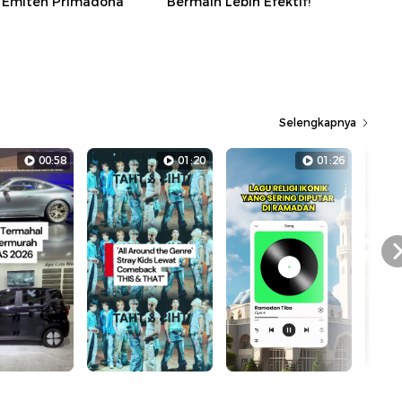
i Emiten Primadona
Bermain Lebih Efektif!
Selengkapnya
00:58
01:20
01:26