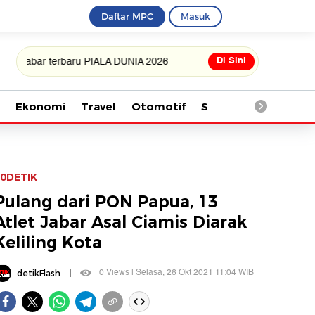
Daftar MPC
Masuk
Di Sini
ar terbaru PIALA DUNIA 2026
Ekonomi
Travel
Otomotif
Saintek
Kesehata
0DETIK
Pulang dari PON Papua, 13
Atlet Jabar Asal Ciamis Diarak
Keliling Kota
|
0 Views | Selasa, 26 Okt 2021 11:04 WIB
detikFlash