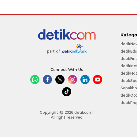
Katego
detikNe
detikEdu
part of
detikFin
detikIne
Connect With Us
detikHo
detikSpo
Sepakbo
detikOt
detikPro
Copyright @ 2026 detikcom.
All right reserved