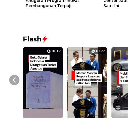
Anugerah Program Inovasi
Center Jad
Pembangunan Terpuji
Saat Ini
Flash
01:17
03:22
Prev