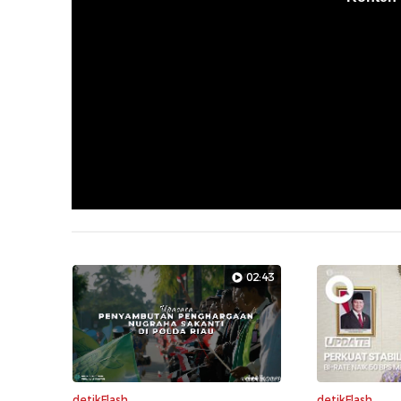
02:43
detikFlash
detikFlash