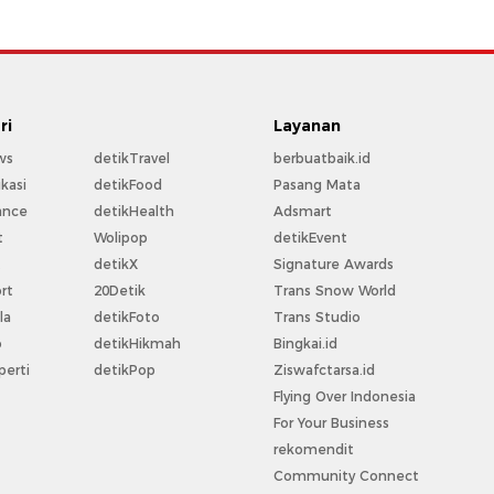
ri
Layanan
ws
detikTravel
berbuatbaik.id
kasi
detikFood
Pasang Mata
ance
detikHealth
Adsmart
t
Wolipop
detikEvent
t
detikX
Signature Awards
rt
20Detik
Trans Snow World
la
detikFoto
Trans Studio
o
detikHikmah
Bingkai.id
perti
detikPop
Ziswafctarsa.id
Flying Over Indonesia
For Your Business
rekomendit
Community Connect