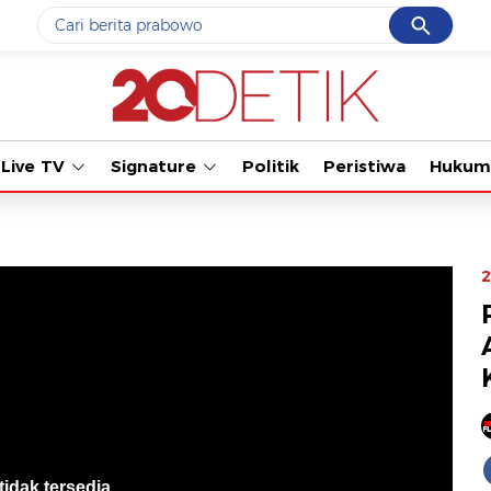
Cancel
Yang sedang ramai dicari
Tonton kab
#1
data live draw sgp
#2
kebakaran
Live TV
Signature
Politik
Peristiwa
Hukum
#3
prabowo
#4
iran
#5
gempa hari ini
2
Promoted
Terakhir yang dicari
Loading...
tidak tersedia
.