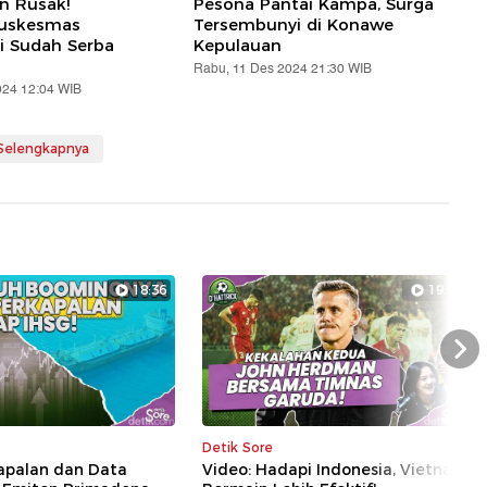
an Rusak!
Pesona Pantai Kampa, Surga
Puskesmas
Tersembunyi di Konawe
i Sudah Serba
Kepulauan
Rabu, 11 Des 2024 21:30 WIB
024 12:04 WIB
 Selengkapnya
18:36
19:04
Nex
Detik Sore
kapalan dan Data
Video: Hadapi Indonesia, Vietnam