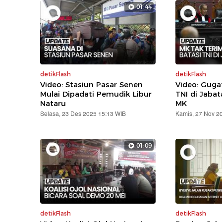
01:44
detikFlash
detikFlash
Video: Stasiun Pasar Senen
Video: Gug
Mulai Dipadati Pemudik Libur
TNI di Jabat
Nataru
MK
Selasa, 23 Des 2025 15:13 WIB
Kamis, 27 Nov 2
01:09
detikFlash
detikFlash