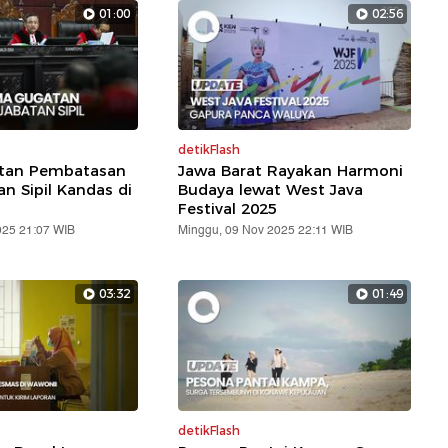
01:00
02:56
detikFlash
atan Pembatasan
Jawa Barat Rayakan Harmoni
an Sipil Kandas di
Budaya lewat West Java
Festival 2025
025 21:07 WIB
Minggu, 09 Nov 2025 22:11 WIB
03:32
01:49
detikFlash