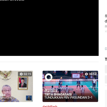
S
d
m
K
D
T
02:15
00:52
detikFlash