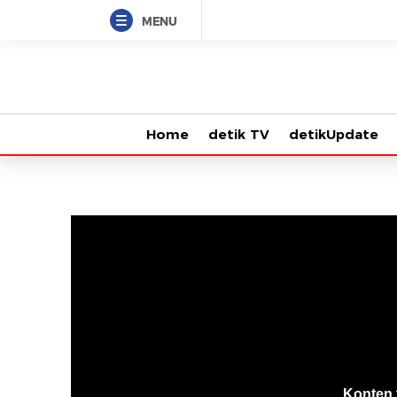
MENU
Home
detik TV
detikUpdate
VjsError
Information
Konten 