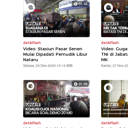
01:44
detikFlash
detikFlash
Video: Stasiun Pasar Senen
Video: Gug
Mulai Dipadati Pemudik Libur
TNI di Jabat
Nataru
MK
Selasa, 23 Des 2025 15:13 WIB
Kamis, 27 Nov 2
01:09
detikFlash
detikFlash