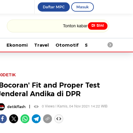
Daftar MPC
Masuk
Di Sini
Tonton kabar terbaru PIALA DUNIA 2026
Ekonomi
Travel
Otomotif
Saintek
Kesehata
0DETIK
'Bocoran' Fit and Proper Test
Jenderal Andika di DPR
|
0 Views | Kamis, 04 Nov 2021 14:22 WIB
detikFlash