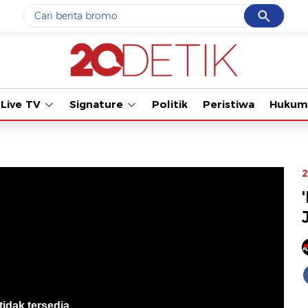
Cancel
Yang sedang ramai dicari
#1
ketik
#2
bromo
Live TV
Signature
Politik
Peristiwa
Hukum
#3
streaming motogp
#4
prabowo
#5
data live draw sgp
2
Promoted
Terakhir yang dicari
Loading...
tidak tersedia
.