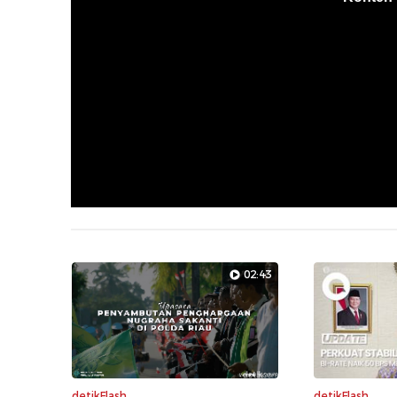
02:43
detikFlash
detikFlash