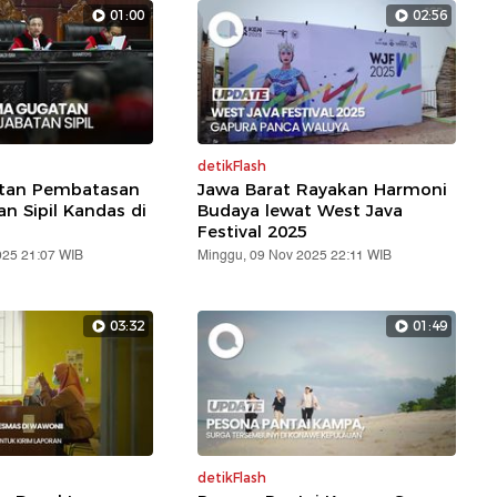
01:00
02:56
detikFlash
atan Pembatasan
Jawa Barat Rayakan Harmoni
an Sipil Kandas di
Budaya lewat West Java
Festival 2025
025 21:07 WIB
Minggu, 09 Nov 2025 22:11 WIB
03:32
01:49
detikFlash