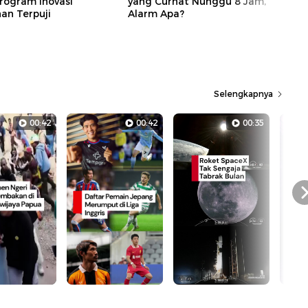
rogram Inovasi
yang Curhat Nunggu 8 Jam,
n Terpuji
Alarm Apa?
Selengkapnya
00:42
00:42
00:35