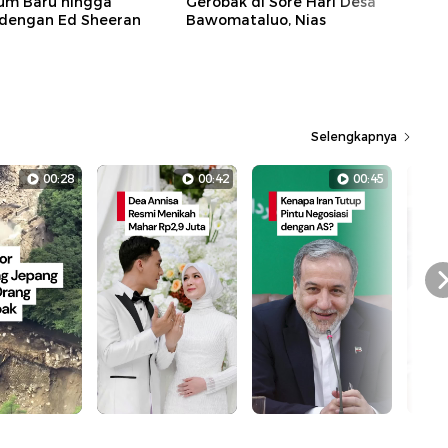
bum Baru hingga
Gerobak di Sore Hari Desa
dengan Ed Sheeran
Bawomataluo, Nias
Selengkapnya
00:28
00:42
00:45