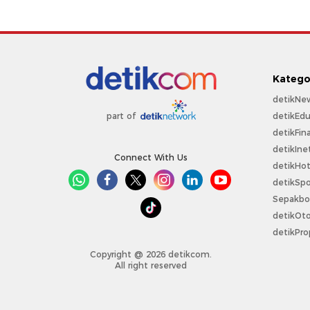
Katego
detikNe
detikEdu
part of
detikFin
detikIne
Connect With Us
detikHo
detikSpo
Sepakbo
detikOt
detikPro
Copyright @ 2026 detikcom.
All right reserved