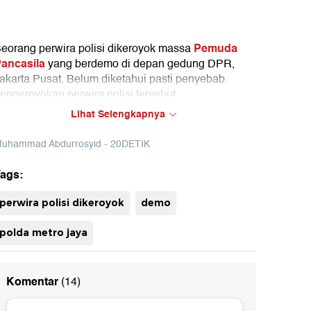
Pemuda
eorang perwira polisi dikeroyok massa
ancasila
yang berdemo di depan gedung DPR,
akarta Pusat. Belum diketahui pasti penyebab
engeroyokan perwira polisi tersebut.
Lihat Selengkapnya
olda Metro Jaya mengamankan 21 anggota
emuda Pancasila terkait dengan pengeroyokan
uhammad Abdurrosyid - 20DETIK
nggota polisi saat demo di depan Gedung DPR,
amis (24/11). 15 diantaranya ditetapkan sebagai
ags:
ersangka karena terbukti bawa senjata tajam.
perwira polisi dikeroyok
demo
polda metro jaya