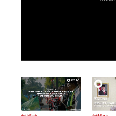
02:43
detikFlash
detikFlash