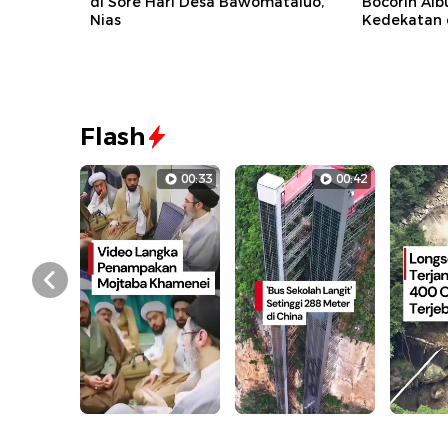
di Sore Hari Desa Bawomataluo,
Bocorin Al
Nias
Kedekatan 
Flash
00:33
00:42
Prev