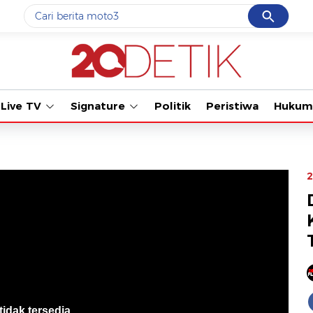
Cancel
Yang sedang ramai dicari
#1
motogp
#2
bromo
Live TV
Signature
Politik
Peristiwa
Hukum
#3
moto3
#4
iran
#5
data live draw sgp
2
Promoted
Terakhir yang dicari
Loading...
tidak tersedia
.