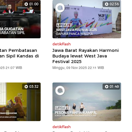
01:00
02:56
detikFlash
atan Pembatasan
Jawa Barat Rayakan Harmoni
an Sipil Kandas di
Budaya lewat West Java
Festival 2025
025 21:07 WIB
Minggu, 09 Nov 2025 22:11 WIB
03:32
01:49
detikFlash