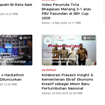
piah! BI-Rate Naik
Video Perumda Tirta
Bhagasasi Menang 3-1 atas
PBV Pasundan di SBY Cup
2026 14:27 WIB
2026
Kamis, 14 Mei 2026 16:17 WIB
03:17
03:14
detikFlash
a x Hackathon
Kolaborasi Prasasti Insight &
Diluncurkan
Kementerian Ekraf: Ekonomi
Kreatif sebagai Mesin Baru
026 12:42 WIB
Pertumbuhan Nasional
Selasa, 23 Des 2025 22:39 WIB