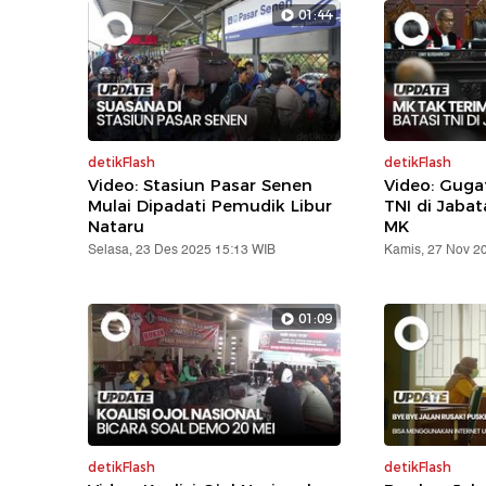
01:44
detikFlash
detikFlash
Video: Stasiun Pasar Senen
Video: Gug
Mulai Dipadati Pemudik Libur
TNI di Jabat
Nataru
MK
Selasa, 23 Des 2025 15:13 WIB
Kamis, 27 Nov 2
01:09
detikFlash
detikFlash