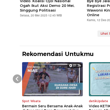
Video: Koalisi Ojol Nasional
Bye bye Jal
Ogah Ikut Aksi Demo 20 Mei,
Registrasi 
Singgung Politisasi
Wawonii Kin
Online
Selasa, 20 Mei 2025 12:45 WIB
Kamis, 12 Des 2
Lihat
Rekomendasi Untukmu
01:34
Prev
Spot Wisata
detikUpdate
Bermain Seru Bersama Anak-Anak
Video KETI