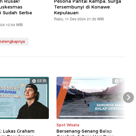
an Rusak!
Pesona Pantai Kampa, Surga
Puskesmas
Tersembunyi di Konawe
i Sudah Serba
Kepulauan
Rabu, 11 Des 2024 21:30 WIB
024 12:04 WIB
 Selengkapnya
03:35
01:27
Nex
Spot Wisata
K: Lukas Graham
Bersenang-Senang Balap