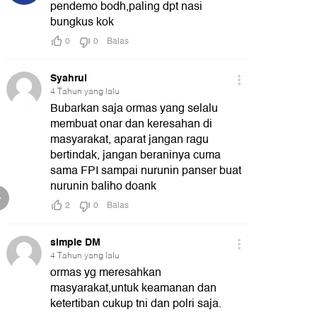
Anugerah Program Inovasi
Meninggal hingga Nak
Pembangunan Terpuji
Komentar Nirempati
00:58
00:40
01:03
Next