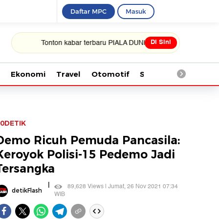
Daftar MPC
Masuk
Di Sini
Tonton kabar terbaru PIALA DUNIA 2026
Ekonomi
Travel
Otomotif
Saintek
Kesehata
0DETIK
Demo Ricuh Pemuda Pancasila:
Keroyok Polisi-15 Pedemo Jadi
Tersangka
|
89,628 Views | Jumat, 26 Nov 2021 07:34
detikFlash
WIB