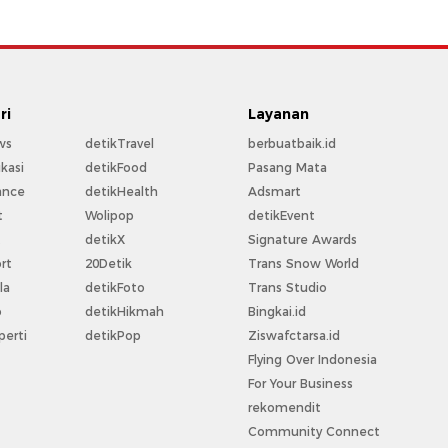
ri
Layanan
ws
detikTravel
berbuatbaik.id
kasi
detikFood
Pasang Mata
ance
detikHealth
Adsmart
t
Wolipop
detikEvent
t
detikX
Signature Awards
rt
20Detik
Trans Snow World
la
detikFoto
Trans Studio
o
detikHikmah
Bingkai.id
perti
detikPop
Ziswafctarsa.id
Flying Over Indonesia
For Your Business
rekomendit
Community Connect