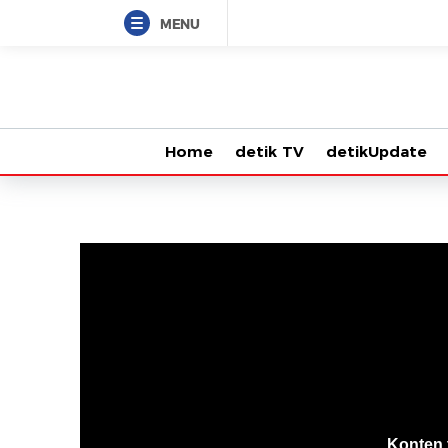
MENU
Home
detik TV
detikUpdate
VjsError
Information
Konten 