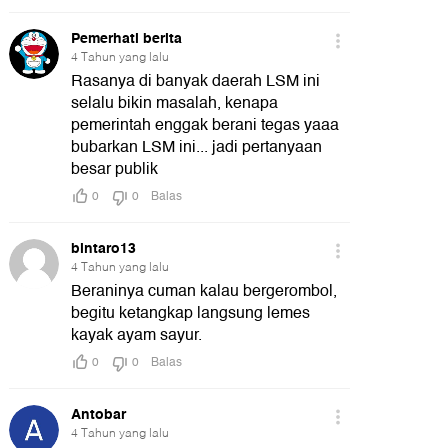
01:07
t
detikUpdate
detikUpdate
Video: Sherly Tjoanda Raih
Video Top 5: Diding B