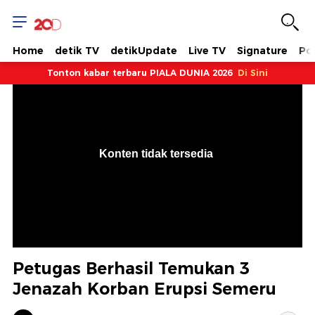
Home
detik TV
detikUpdate
Live TV
Signature
Pol
Tonton kabar terbaru PIALA DUNIA 2026
Di Sini
VjsError
Information
Konten tidak tersedia
.
Petugas Berhasil Temukan 3
Jenazah Korban Erupsi Semeru