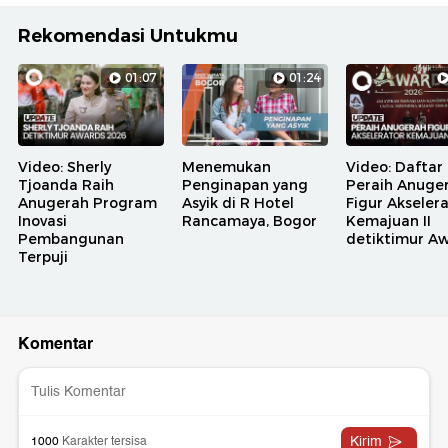
Rekomendasi Untukmu
01:07
01:24
Video: Sherly
Menemukan
Video: Daftar
Tjoanda Raih
Penginapan yang
Peraih Anuge
Anugerah Program
Asyik di R Hotel
Figur Akseler
Inovasi
Rancamaya, Bogor
Kemajuan II
Pembangunan
detiktimur A
Terpuji