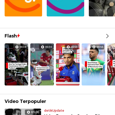
Flash
00:38
00:30
00:43
00:46
Video Terpopuler
detikUpdate
03:00