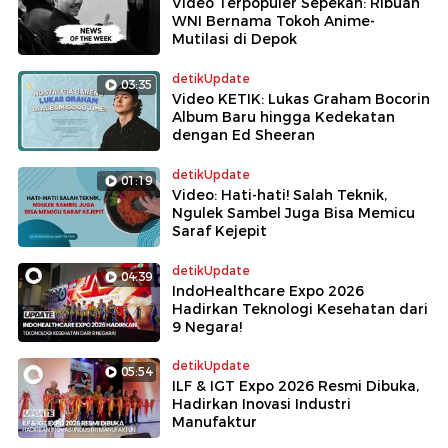
Video Terpopuler Sepekan: Ribuan
WNI Bernama Tokoh Anime-
Mutilasi di Depok
detikUpdate
03:35
Video KETIK: Lukas Graham Bocorin
Album Baru hingga Kedekatan
dengan Ed Sheeran
detikUpdate
01:19
Video: Hati-hati! Salah Teknik,
Ngulek Sambel Juga Bisa Memicu
Saraf Kejepit
detikUpdate
04:39
IndoHealthcare Expo 2026
Hadirkan Teknologi Kesehatan dari
9 Negara!
detikUpdate
05:54
ILF & IGT Expo 2026 Resmi Dibuka,
Hadirkan Inovasi Industri
Manufaktur