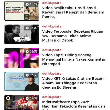
detikUpdate
01:29
Video: Wajib tahu, Posisi-posisi
Rawan Saraf Kejepit dan Beragam
Pemicu
detikUpdate
03:00
Video Terpopuler Sepekan: Ribuan
WNI Bernama Tokoh Anime-
Mutilasi di Depok
detikUpdate
02:33
Video Top 5: Diding Boneng
Meninggal hingga Nakes Komentar
Nirempati
detikUpdate
03:35
Video KETIK: Lukas Graham Bocorin
Album Baru hingga Kedekatan
dengan Ed Sheeran
detikUpdate
04:39
IndoHealthcare Expo 2026
Hadirkan Teknologi Kesehatan dari