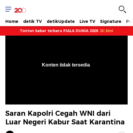
Home
detik TV
detikUpdate
Live TV
Signature
Pol
Tonton kabar terbaru PIALA DUNIA 2026
Di Sini
VjsError
Information
Konten tidak tersedia
.
Saran Kapolri Cegah WNI dari
Luar Negeri Kabur Saat Karantina