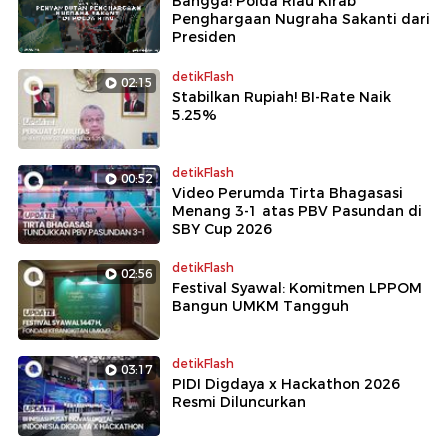
Bangga! Polda Riau Kirab
Penghargaan Nugraha Sakanti dari
Presiden
detikFlash
02:15
Stabilkan Rupiah! BI-Rate Naik
5.25%
detikFlash
00:52
Video Perumda Tirta Bhagasasi
Menang 3-1 atas PBV Pasundan di
SBY Cup 2026
detikFlash
02:56
Festival Syawal: Komitmen LPPOM
Bangun UMKM Tangguh
detikFlash
03:17
PIDI Digdaya x Hackathon 2026
Resmi Diluncurkan