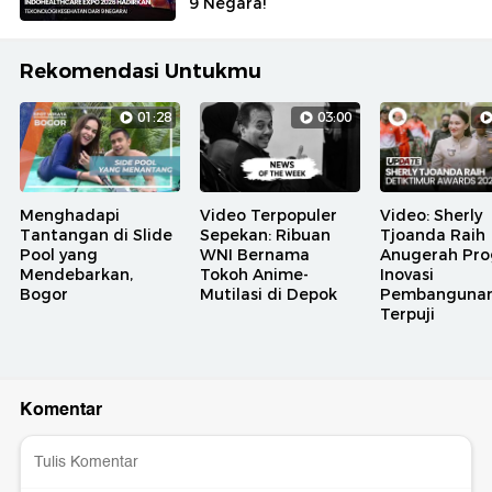
9 Negara!
Rekomendasi Untukmu
01:28
03:00
Menghadapi
Video Terpopuler
Video: Sherly
Tantangan di Slide
Sepekan: Ribuan
Tjoanda Raih
Pool yang
WNI Bernama
Anugerah Pr
Mendebarkan,
Tokoh Anime-
Inovasi
Bogor
Mutilasi di Depok
Pembanguna
Terpuji