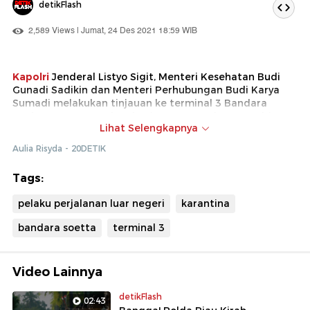
detikFlash
2,589 Views | Jumat, 24 Des 2021 18:59 WIB
Kapolri
Jenderal Listyo Sigit, Menteri Kesehatan Budi
Gunadi Sadikin dan Menteri Perhubungan Budi Karya
Sumadi melakukan tinjauan ke terminal 3 Bandara
Soekarno Hatta. Dalam kunjungan tersebut, Kapolri
Lihat Selengkapnya
minta agar satgas memastikan pelaku perjalanan luar
negeri melaksanakan
karantina
selama 10 hari dan
Aulia Risyda - 20DETIK
tidak kabur saat menjalani karantina.
Tags:
pelaku perjalanan luar negeri
karantina
bandara soetta
terminal 3
Video Lainnya
detikFlash
02:43