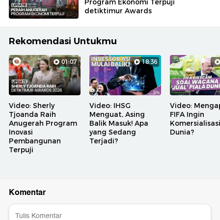
Program Ekonomi Terpuji
detiktimur Awards
Rekomendasi Untukmu
01:07
18:36
Video: Sherly
Video: IHSG
Video: Menga
Tjoanda Raih
Menguat, Asing
FIFA Ingin
Anugerah Program
Balik Masuk! Apa
Komersialisasi
Inovasi
yang Sedang
Dunia?
Pembangunan
Terjadi?
Terpuji