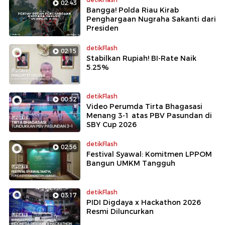
02:43
Bangga! Polda Riau Kirab
Penghargaan Nugraha Sakanti dari
Presiden
detikFlash
02:15
Stabilkan Rupiah! BI-Rate Naik
5.25%
detikFlash
00:52
Video Perumda Tirta Bhagasasi
Menang 3-1 atas PBV Pasundan di
SBY Cup 2026
detikFlash
02:56
Festival Syawal: Komitmen LPPOM
Bangun UMKM Tangguh
detikFlash
03:17
PIDI Digdaya x Hackathon 2026
Resmi Diluncurkan