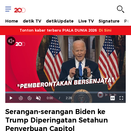
Home
detik TV
detikUpdate
Live TV
Signature
Pol
Tonton kabar terbaru PIALA DUNIA 2026
Di Sini
Dimuat
:
40.39%
Waktu
0:00
/
Durasi
2:28
Mainkan
Suara
Layar
Hidup
Saat
Serangan-serangan Biden ke
ini
Trump Diperingatan Setahun
Penyerbuan Capitol