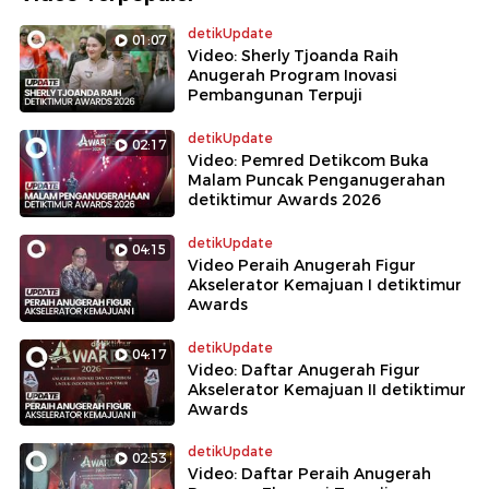
detikUpdate
01:07
Video: Sherly Tjoanda Raih
Anugerah Program Inovasi
Pembangunan Terpuji
detikUpdate
02:17
Video: Pemred Detikcom Buka
Malam Puncak Penganugerahan
detiktimur Awards 2026
detikUpdate
04:15
Video Peraih Anugerah Figur
Akselerator Kemajuan I detiktimur
Awards
detikUpdate
04:17
Video: Daftar Anugerah Figur
Akselerator Kemajuan II detiktimur
Awards
detikUpdate
02:53
Video: Daftar Peraih Anugerah