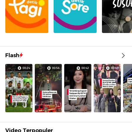
Flash
00:24
00:56
00:42
00:47
Video Terpopuler