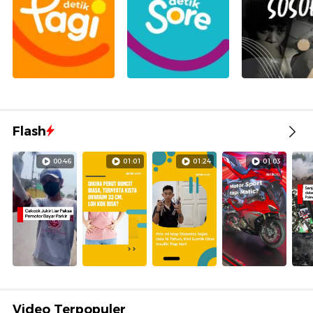
Flash
00:46
01:01
01:24
01:03
Video Terpopuler