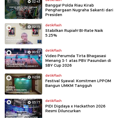
02:43
Bangga! Polda Riau Kirab
Penghargaan Nugraha Sakanti dari
Presiden
detikFlash
02:15
Stabilkan Rupiah! BI-Rate Naik
5.25%
detikFlash
00:52
Video Perumda Tirta Bhagasasi
Menang 3-1 atas PBV Pasundan di
SBY Cup 2026
detikFlash
02:56
Festival Syawal: Komitmen LPPOM
Bangun UMKM Tangguh
detikFlash
03:17
PIDI Digdaya x Hackathon 2026
Resmi Diluncurkan