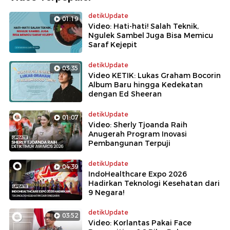
detikUpdate
01:19
Video: Hati-hati! Salah Teknik,
Ngulek Sambel Juga Bisa Memicu
Saraf Kejepit
detikUpdate
03:35
Video KETIK: Lukas Graham Bocorin
Album Baru hingga Kedekatan
dengan Ed Sheeran
detikUpdate
01:07
Video: Sherly Tjoanda Raih
Anugerah Program Inovasi
Pembangunan Terpuji
detikUpdate
04:39
IndoHealthcare Expo 2026
Hadirkan Teknologi Kesehatan dari
9 Negara!
detikUpdate
03:52
Video: Korlantas Pakai Face