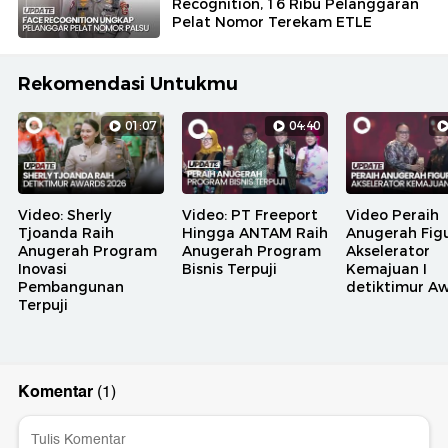
Recognition, 16 Ribu Pelanggaran
Pelat Nomor Terekam ETLE
Rekomendasi Untukmu
01:07
04:40
Video: Sherly
Video: PT Freeport
Video Peraih
Tjoanda Raih
Hingga ANTAM Raih
Anugerah Fig
Anugerah Program
Anugerah Program
Akselerator
Inovasi
Bisnis Terpuji
Kemajuan I
Pembangunan
detiktimur A
Terpuji