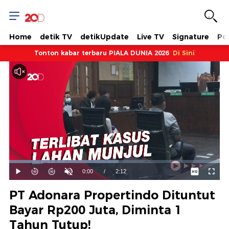
Home
detik TV
detikUpdate
Live TV
Signature
Pol
Tonton kabar terbaru PIALA DUNIA 2026
Di Sini
Dimuat
:
51.98%
Waktu
0:00
/
Durasi
2:12
Mainkan
Suara
Layar
Hidup
Saat
PT Adonara Propertindo Dituntut
ini
Bayar Rp200 Juta, Diminta 1
Tahun Tutup!