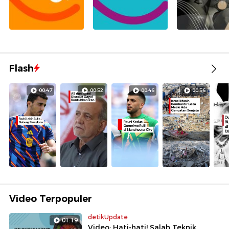
Flash
00:47
00:52
00:46
00:56
Video Terpopuler
detikUpdate
01:19
Video: Hati-hati! Salah Teknik,