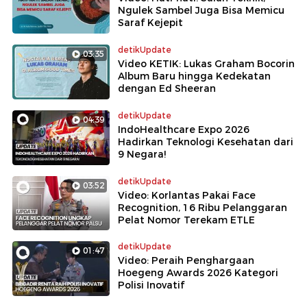
Ngulek Sambel Juga Bisa Memicu
Saraf Kejepit
detikUpdate
03:35
Video KETIK: Lukas Graham Bocorin
Album Baru hingga Kedekatan
dengan Ed Sheeran
detikUpdate
04:39
IndoHealthcare Expo 2026
Hadirkan Teknologi Kesehatan dari
9 Negara!
detikUpdate
03:52
Video: Korlantas Pakai Face
Recognition, 16 Ribu Pelanggaran
Pelat Nomor Terekam ETLE
detikUpdate
01:47
Video: Peraih Penghargaan
Hoegeng Awards 2026 Kategori
Polisi Inovatif