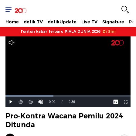
Home
detik TV
detikUpdate
Live TV
Signature
Pol
Tonton kabar terbaru PIALA DUNIA 2026
Di Sini
Dimuat
:
38.31%
Waktu
0:00
/
Durasi
2:36
Mainkan
Suara
Layar
Hidup
Saat
Pro-Kontra Wacana Pemilu 2024
ini
Ditunda