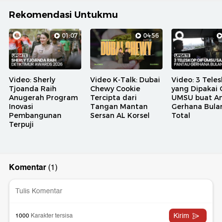
Rekomendasi Untukmu
01:07
04:56
Video: Sherly
Video K-Talk: Dubai
Video: 3 Tele
Tjoanda Raih
Chewy Cookie
yang Dipakai 
Anugerah Program
Tercipta dari
UMSU buat A
Inovasi
Tangan Mantan
Gerhana Bula
Pembangunan
Sersan AL Korsel
Total
Terpuji