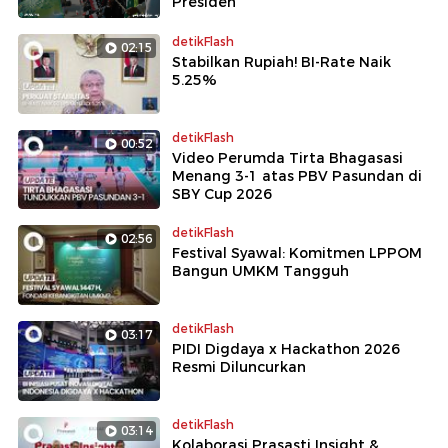
Presiden
detikFlash
02:15
Stabilkan Rupiah! BI-Rate Naik
5.25%
detikFlash
00:52
Video Perumda Tirta Bhagasasi
Menang 3-1 atas PBV Pasundan di
SBY Cup 2026
detikFlash
02:56
Festival Syawal: Komitmen LPPOM
Bangun UMKM Tangguh
detikFlash
03:17
PIDI Digdaya x Hackathon 2026
Resmi Diluncurkan
detikFlash
03:14
Kolaborasi Prasasti Insight &