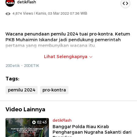
detikFlash
4,874 Views | Kamis, 03 Mar 2022 07:36 WIB
Wacana penundaan pemilu 2024 tuai pro-kontra. Ketum
PKB Muhaimin Iskandar jadi pendukung pemerintah
pertama yang membunyikan wacana itu.
PAN kemudian menyusul mengamini wacana itu. Namun,
Lihat Selengkapnya
tak sedikit yang menentang wacana tersebut, mulai
20Detik - 20DETIK
dari PDIP, Partai Demokrat, hingga golongan di luar
partai politik.
Tags:
pemilu 2024
pro-kontra
Video Lainnya
detikFlash
02:43
Bangga! Polda Riau Kirab
Penghargaan Nugraha Sakanti dari