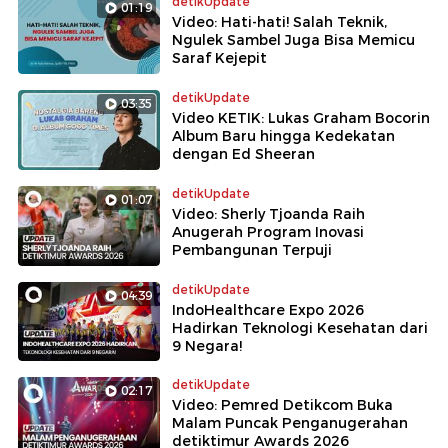
detikUpdate
01:19
Video: Hati-hati! Salah Teknik,
Ngulek Sambel Juga Bisa Memicu
Saraf Kejepit
detikUpdate
03:35
Video KETIK: Lukas Graham Bocorin
Album Baru hingga Kedekatan
dengan Ed Sheeran
detikUpdate
01:07
Video: Sherly Tjoanda Raih
Anugerah Program Inovasi
Pembangunan Terpuji
detikUpdate
04:39
IndoHealthcare Expo 2026
Hadirkan Teknologi Kesehatan dari
9 Negara!
detikUpdate
02:17
Video: Pemred Detikcom Buka
Malam Puncak Penganugerahan
detiktimur Awards 2026