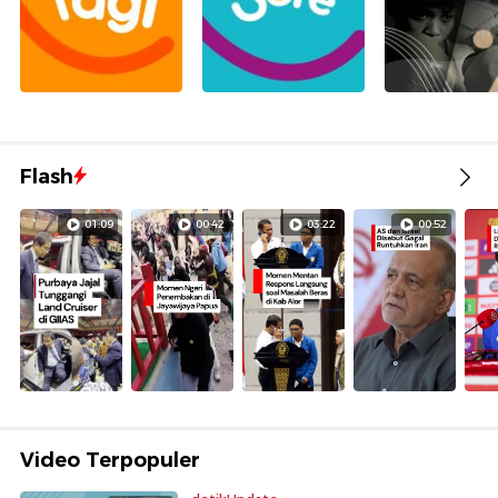
Flash
01:09
00:42
03:22
00:52
Video Terpopuler