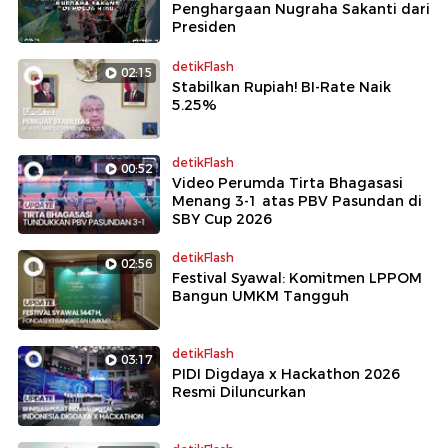
Penghargaan Nugraha Sakanti dari
Presiden
detikFlash
02:15
Stabilkan Rupiah! BI-Rate Naik
5.25%
detikFlash
00:52
Video Perumda Tirta Bhagasasi
Menang 3-1 atas PBV Pasundan di
SBY Cup 2026
detikFlash
02:56
Festival Syawal: Komitmen LPPOM
Bangun UMKM Tangguh
detikFlash
03:17
PIDI Digdaya x Hackathon 2026
Resmi Diluncurkan