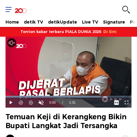
Home
detik TV
detikUpdate
Live TV
Signature
Pol
Tonton kabar terbaru PIALA DUNIA 2026
Di Sini
Dimuat
:
75.59%
Waktu
0:00
/
Durasi
1:31
Mainkan
Suara
Layar
Hidup
Saat
Temuan Keji di Kerangkeng Bikin
ini
Bupati Langkat Jadi Tersangka