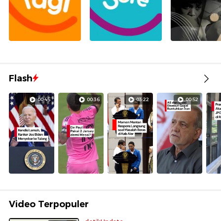
Flash
00:45
00:36
03:22
00:52
Video Terpopuler