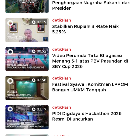
Penghargaan Nugraha Sakanti dari
Presiden
detikFlash
02:15
Stabilkan Rupiah! BI-Rate Naik
5.25%
detikFlash
00:52
Video Perumda Tirta Bhagasasi
Menang 3-1 atas PBV Pasundan di
SBY Cup 2026
detikFlash
02:56
Festival Syawal: Komitmen LPPOM
Bangun UMKM Tangguh
detikFlash
03:17
PIDI Digdaya x Hackathon 2026
Resmi Diluncurkan