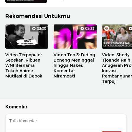
Rekomendasi Untukmu
03:00
02:33
Video Terpopuler
Video Top 5: Diding
Video: Sherly
Sepekan: Ribuan
Boneng Meninggal
Tjoanda Raih
WNI Bernama
hingga Nakes
Anugerah Pr
Tokoh Anime-
Komentar
Inovasi
Mutilasi di Depok
Nirempati
Pembanguna
Terpuji