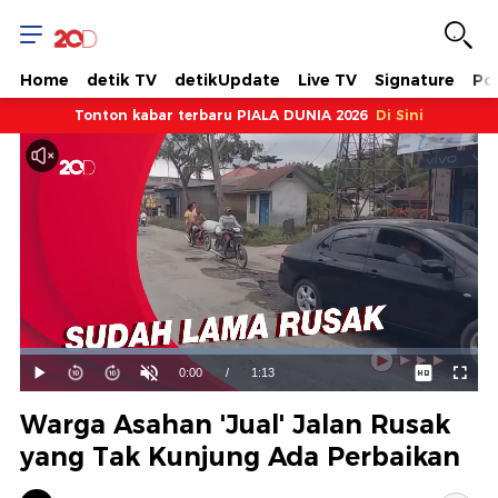
Home
detik TV
detikUpdate
Live TV
Signature
Pol
Tonton kabar terbaru PIALA DUNIA 2026
Di Sini
Dimuat
:
82.20%
Waktu
0:00
/
Durasi
1:13
Mainkan
Suara
Layar
Hidup
Saat
Warga Asahan 'Jual' Jalan Rusak
ini
yang Tak Kunjung Ada Perbaikan