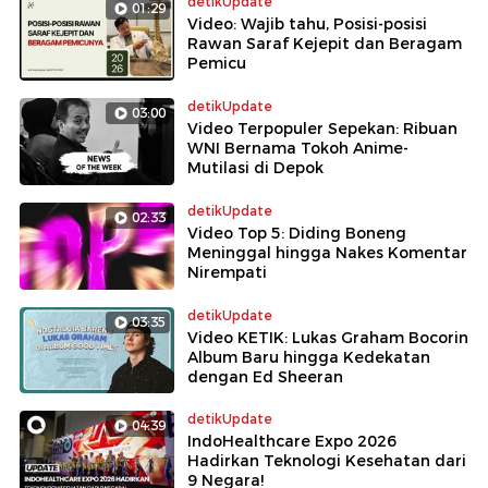
detikUpdate
01:29
Video: Wajib tahu, Posisi-posisi
Rawan Saraf Kejepit dan Beragam
Pemicu
detikUpdate
03:00
Video Terpopuler Sepekan: Ribuan
WNI Bernama Tokoh Anime-
Mutilasi di Depok
detikUpdate
02:33
Video Top 5: Diding Boneng
Meninggal hingga Nakes Komentar
Nirempati
detikUpdate
03:35
Video KETIK: Lukas Graham Bocorin
Album Baru hingga Kedekatan
dengan Ed Sheeran
detikUpdate
04:39
IndoHealthcare Expo 2026
Hadirkan Teknologi Kesehatan dari
9 Negara!