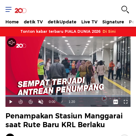
Home
detik TV
detikUpdate
Live TV
Signature
Pol
Tonton kabar terbaru PIALA DUNIA 2026
Di Sini
Dimuat
:
79.56%
Waktu
0:00
/
Durasi
1:20
Mainkan
Suara
Layar
Hidup
Saat
Penampakan Stasiun Manggarai
ini
saat Rute Baru KRL Berlaku