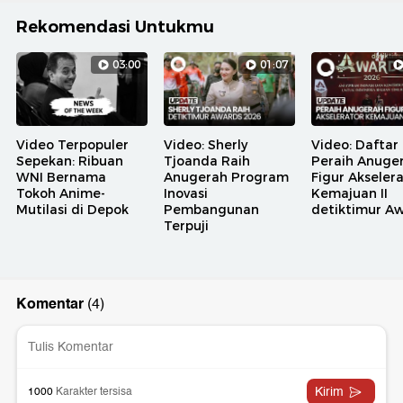
Rekomendasi Untukmu
03:00
01:07
Video Terpopuler
Video: Sherly
Video: Daftar
Sepekan: Ribuan
Tjoanda Raih
Peraih Anuge
WNI Bernama
Anugerah Program
Figur Akseler
Tokoh Anime-
Inovasi
Kemajuan II
Mutilasi di Depok
Pembangunan
detiktimur A
Terpuji