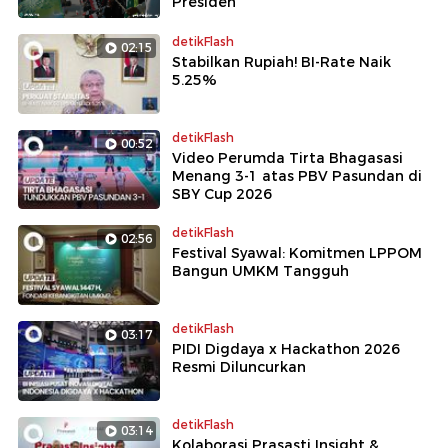
Presiden
detikFlash
02:15
Stabilkan Rupiah! BI-Rate Naik
5.25%
detikFlash
00:52
Video Perumda Tirta Bhagasasi
Menang 3-1 atas PBV Pasundan di
SBY Cup 2026
detikFlash
02:56
Festival Syawal: Komitmen LPPOM
Bangun UMKM Tangguh
detikFlash
03:17
PIDI Digdaya x Hackathon 2026
Resmi Diluncurkan
detikFlash
03:14
Kolaborasi Prasasti Insight &