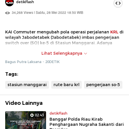
detikFlash
34,268 Views | Sabtu, 28 Mei 2022 18:50 WIB
KAI Commuter mengubah pola operasi perjalanan
KRL
di
wilayah Jabodetabek (Jabodetabek) imbas pengerjaan
switch over (SO) ke-5 di Stasiun Manggarai. Adanya
perubahan ini sempat menyebabkan penumpang yang
Lihat Selengkapnya
transit menumpuk di Stasiun Manggarai.
Bagus Putra Laksana - 20DETIK
Tags:
stasiun manggarai
rute baru krl
pengerjaan so-5
Video Lainnya
detikFlash
02:43
Bangga! Polda Riau Kirab
Penghargaan Nugraha Sakanti dari