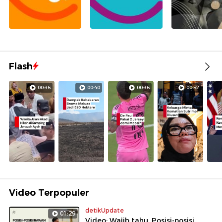
Flash
00:36
00:40
00:36
00:52
Video Terpopuler
detikUpdate
01:29
Video: Wajib tahu, Posisi-posisi