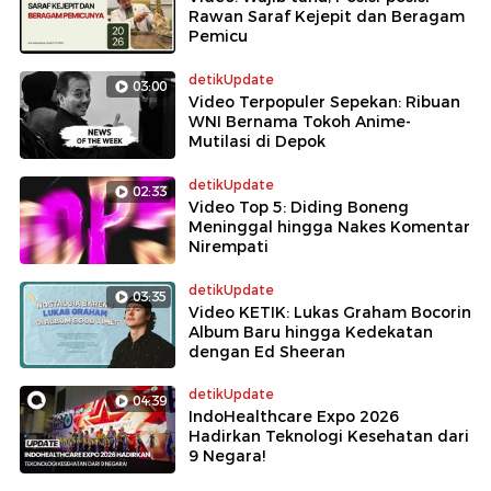
Rawan Saraf Kejepit dan Beragam
Pemicu
detikUpdate
03:00
Video Terpopuler Sepekan: Ribuan
WNI Bernama Tokoh Anime-
Mutilasi di Depok
detikUpdate
02:33
Video Top 5: Diding Boneng
Meninggal hingga Nakes Komentar
Nirempati
detikUpdate
03:35
Video KETIK: Lukas Graham Bocorin
Album Baru hingga Kedekatan
dengan Ed Sheeran
detikUpdate
04:39
IndoHealthcare Expo 2026
Hadirkan Teknologi Kesehatan dari
9 Negara!