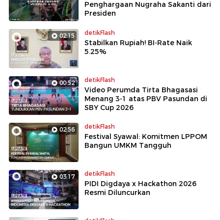
Penghargaan Nugraha Sakanti dari
Presiden
detikFlash
02:15
Stabilkan Rupiah! BI-Rate Naik
5.25%
detikFlash
00:52
Video Perumda Tirta Bhagasasi
Menang 3-1 atas PBV Pasundan di
SBY Cup 2026
detikFlash
02:56
Festival Syawal: Komitmen LPPOM
Bangun UMKM Tangguh
detikFlash
03:17
PIDI Digdaya x Hackathon 2026
Resmi Diluncurkan