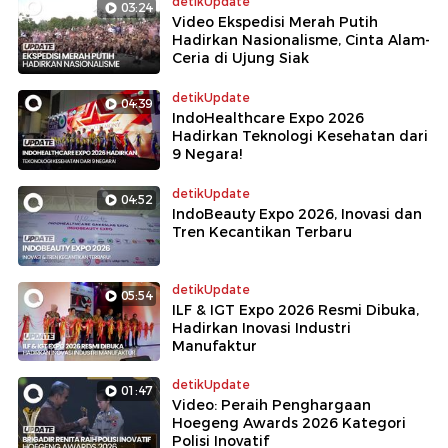
detikUpdate
03:24
Video Ekspedisi Merah Putih
Hadirkan Nasionalisme, Cinta Alam-
Ceria di Ujung Siak
detikUpdate
04:39
IndoHealthcare Expo 2026
Hadirkan Teknologi Kesehatan dari
9 Negara!
detikUpdate
04:52
IndoBeauty Expo 2026, Inovasi dan
Tren Kecantikan Terbaru
detikUpdate
05:54
ILF & IGT Expo 2026 Resmi Dibuka,
Hadirkan Inovasi Industri
Manufaktur
detikUpdate
01:47
Video: Peraih Penghargaan
Hoegeng Awards 2026 Kategori
Polisi Inovatif