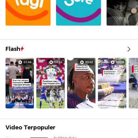
Flash
01:46
00:36
00:43
00:28
Video Terpopuler