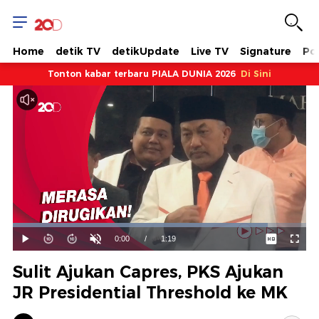
Home
detik TV
detikUpdate
Live TV
Signature
Pol
Tonton kabar terbaru PIALA DUNIA 2026
Di Sini
Dimuat
:
86.88%
Waktu
0:00
/
Durasi
1:19
Mainkan
Suara
Layar
Hidup
Saat
Sulit Ajukan Capres, PKS Ajukan
ini
JR Presidential Threshold ke MK