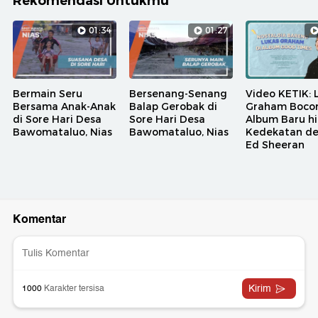
Rekomendasi Untukmu
01:34
01:27
Bermain Seru
Bersenang-Senang
Video KETIK: 
Bersama Anak-Anak
Balap Gerobak di
Graham Bocor
di Sore Hari Desa
Sore Hari Desa
Album Baru h
Bawomataluo, Nias
Bawomataluo, Nias
Kedekatan d
Ed Sheeran