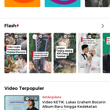
Flash
00:33
00:42
00:28
00:42
Video Terpopuler
detikUpdate
03:35
Video KETIK: Lukas Graham Bocorin
Album Baru hingga Kedekatan