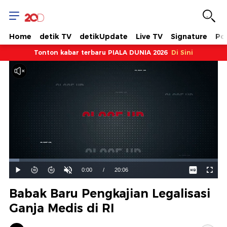
Home
detik TV
detikUpdate
Live TV
Signature
Pol
Tonton kabar terbaru PIALA DUNIA 2026
Di Sini
Dimuat
:
4.94%
Waktu
0:00
/
Durasi
20:06
Mainkan
Suara
Layar
Hidup
Saat
Babak Baru Pengkajian Legalisasi
ini
Ganja Medis di RI