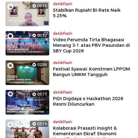
detikFlash
02:15
Stabilkan Rupiah! BI-Rate Naik
5.25%
detikFlash
00:52
Video Perumda Tirta Bhagasasi
Menang 3-1 atas PBV Pasundan di
SBY Cup 2026
detikFlash
02:56
Festival Syawal: Komitmen LPPOM
Bangun UMKM Tangguh
detikFlash
03:17
PIDI Digdaya x Hackathon 2026
Resmi Diluncurkan
detikFlash
03:14
Kolaborasi Prasasti Insight &
Kementerian Ekraf: Ekonomi